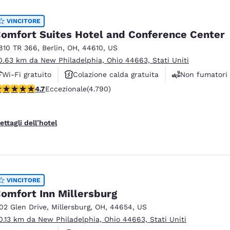
VINCITORE
omfort Suites Hotel and Conference Center
810 TR 366
,
Berlin
,
OH
,
44610
,
US
0.63 km da New Philadelphia, Ohio 44663, Stati Uniti
Wi-Fi gratuito
Colazione calda gratuita
Non fumatori
alutazione di 4.73 stelle. Eccezionale. 4790 recensioni
4.7
Eccezionale
(4.790)
ettagli dell’hotel
VINCITORE
omfort Inn Millersburg
102 Glen Drive
,
Millersburg
,
OH
,
44654
,
US
0.13 km da New Philadelphia, Ohio 44663, Stati Uniti