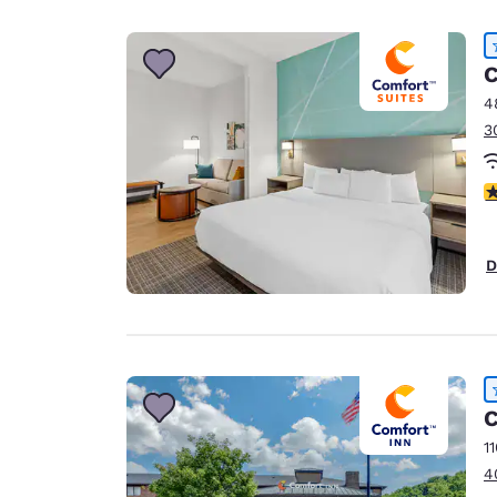
C
4
3
V
D
C
1
4