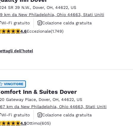
México
Mexico
Español
English
024 SR 39 N.W.
,
Dover
,
OH
,
44622
,
US
.9 km da New Philadelphia, Ohio 44663, Stati Uniti
Wi-Fi gratuito
Colazione calda gratuita
nd
Germany
España
alutazione di 4.64 stelle. Eccezionale. 1749 recensioni
4.6
Eccezionale
(1.749)
Animali ammessi
English
Español
France
France
ettagli dell’hotel
Français
English
Italia
Italy
Italiano
English
VINCITORE
ngdom
omfort Inn & Suites Dover
120 Gateway Place
,
Dover
,
OH
,
44622
,
US
.67 km da New Philadelphia, Ohio 44663, Stati Uniti
India
New Zealan
Wi-Fi gratuito
Colazione calda gratuita
English
English
alutazione di 4.53 stelle. Ottimo. 605 recensioni
4.5
Ottimo
(605)
Animali ammessi