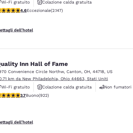
Wi-Fi gratuito
Colazione calda gratuita
alutazione di 4.64 stelle. Eccezionale. 2147 recensioni
4.6
Eccezionale
(2.147)
Animali ammessi
ettagli dell’hotel
uality Inn Hall of Fame
970 Convenience Circle Northw
,
Canton
,
OH
,
44718
,
US
0.71 km da New Philadelphia, Ohio 44663, Stati Uniti
Wi-Fi gratuito
Colazione calda gratuita
Non fumatori
alutazione di 3.74 stelle. Buono. 922 recensioni
3.7
Buono
(922)
ettagli dell’hotel