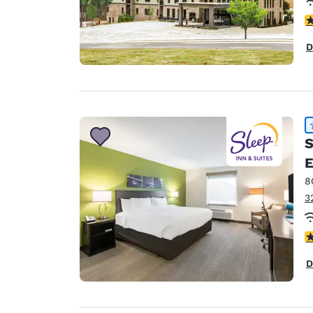
V
D
S
E
8
3
V
D