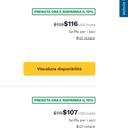
PRENOTA ORA E RISPARMIA IL 10%
$116
Tariffa di barratura:
Tariffa scontata:
$129
USD
/notte
Tariffa per i soci
Visualizza i dettagli totali stima
$131
totale
Visualizza disponibilità
PRENOTA ORA E RISPARMIA IL 10%
$107
Tariffa di barratura:
Tariffa scontata:
$119
USD
/notte
Tariffa per i soci
Visualizza i dettagli totali stima
$121
totale