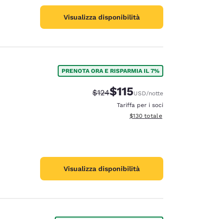
Visualizza disponibilità
PRENOTA ORA E RISPARMIA IL 7%
$115
Tariffa di barratura:
Tariffa scontata:
$124
USD
/notte
Tariffa per i soci
Visualizza i dettagli totali stima
$130
totale
Visualizza disponibilità