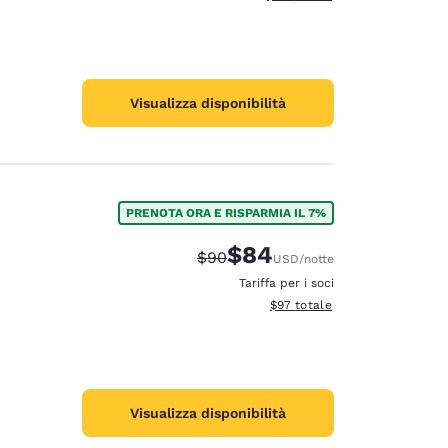
Visualizza disponibilità
PRENOTA ORA E RISPARMIA IL 7%
$84
Tariffa di barratura:
Tariffa scontata:
$90
USD
/notte
Tariffa per i soci
Visualizza i dettagli totali stim
$97
totale
Visualizza disponibilità