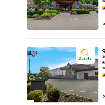
V
D
Q
3
4
V
D