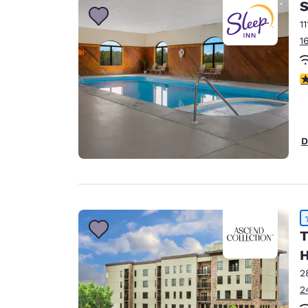
S
1
1
V
D
T
H
2
2