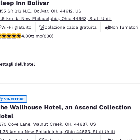
leep Inn Bolivar
1155 SR 212 N.E.
,
Bolivar
,
OH
,
44612
,
US
6.9 km da New Philadelphia, Ohio 44663, Stati Uniti
Wi-Fi gratuito
Colazione calda gratuita
Non fumatori
alutazione di 4.29 stelle. Ottimo. 830 recensioni
4.3
Ottimo
(830)
ettagli dell’hotel
VINCITORE
he Wallhouse Hotel, an Ascend Collection
otel
870 Cove Lane
,
Walnut Creek
,
OH
,
44687
,
US
4.38 km da New Philadelphia, Ohio 44663, Stati Uniti