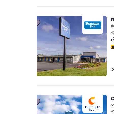
La tua
R
privacy è
6
4
importante
V
Il nostro sito utilizza
cookie, anche di terze
parti, per finalità
D
analitiche e per
offrirti un'esperienza
web personalizzata
inviandoti annunci
pubblicitari in linea
C
con le tue preferenze
5
di navigazione. Questo
4
significa che