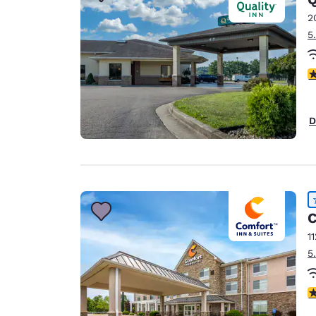
Canada
Français
2
5
Europa
Deutschla
V
Deutsch
Spain
D
English
Ireland
English
United Ki
C
English
1
Asia-Pacifico
5
Australia
English
V