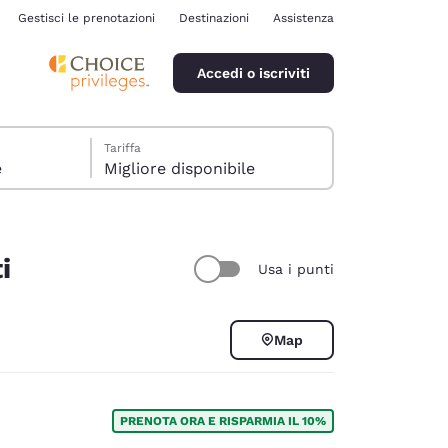
Gestisci le prenotazioni
Destinazioni
Assistenza
Accedi o iscriviti
Tariffa
e
Migliore disponibile
i
Usa i punti
ina
Map
PRENOTA ORA E RISPARMIA IL 10%