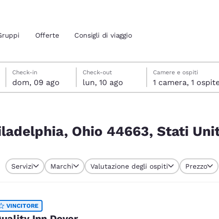
Gruppi
Offerte
Consigli di viaggio
domenica 9 agosto
lunedì 10 agosto
lunedì 10 agosto data di check-out selezionata
domenica 9 agosto data di check-in selezionata
Check-in
Check-out
Camere e ospiti
dom, 09 ago
lun, 10 ago
1 camera, 1 ospit
ione attuali
tati Uniti
 tua lingua preferita
iladelphia, Ohio 44663, Stati Unit
tes
Estados Unidos
América Lat
Servizi
Marchi
Valutazione degli ospiti
Prezzo
Español
Español
atina
Latin America
Canada
English
English
VINCITORE
uality Inn Dover