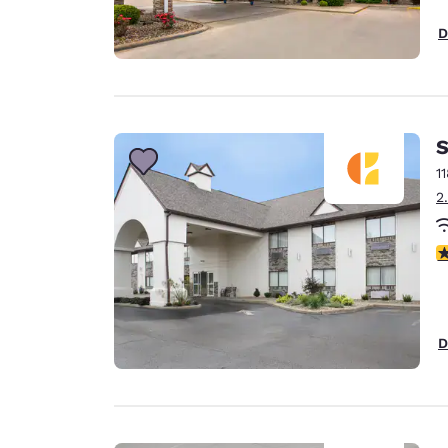
D
S
1
2
V
D