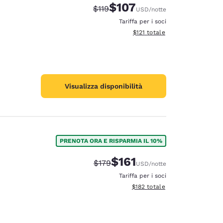
$107
Tariffa di barratura:
Tariffa scontata:
$119
USD
/notte
Tariffa per i soci
Visualizza i dettagli totali stima
$121
totale
Visualizza disponibilità
PRENOTA ORA E RISPARMIA IL 10%
$161
Tariffa di barratura:
Tariffa scontata:
$179
USD
/notte
Tariffa per i soci
Visualizza i dettagli totali stima
$182
totale
d