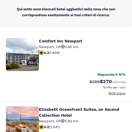
Qui sotto sono elencati hotel aggiuntivi nella zona che non
corrispondono esattamente ai tuoi criteri di ricerca.
Comfort Inn Newport
Comfort Inn Newport
Newport
,
OR
0.85 km
Valutazione di 4.31 stelle. Ottimo. 1604 recensioni
4.3
(
1.604
)
43
Risparmia il 10%
$270
Tariffa di barratura:
Tariffa scontata
$299
USD
/notte
Tariffa per i soci
Visualizza i detta
$306
totale
Elizabeth Oceanfront Suites, an Ascend
Elizabeth Oceanfront Suites, an Asc
Collection Hotel
Newport
,
OR
0.83 km
Valutazione di 4.19 stelle. Molto buono. 2541 recension
4.2
(
2.541
)
36