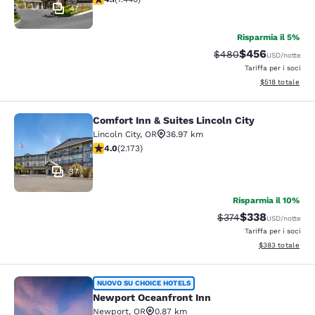
47
Risparmia il 5%
$456
Tariffa di barratura:
Tariffa scontata
$480
USD
/notte
Tariffa per i soci
Visualizza i dett
$518
totale
Comfort Inn & Suites Lincoln City
Comfort Inn & Suites Lincoln City
Lincoln City
,
OR
36.97 km
Valutazione di 4.04 stelle. Molto buono. 2173 recensio
4.0
(
2.173
)
37
Risparmia il 10%
$338
Tariffa di barratura:
Tariffa scontata
$374
USD
/notte
Tariffa per i soci
Visualizza i detta
$383
totale
Newport Oceanfront Inn
NUOVO SU CHOICE HOTELS
Newport Oceanfront Inn
Newport
,
OR
0.87 km