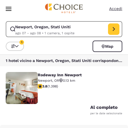
Caricamento completato
Vai A Contenuto Principale
Accedi
Newport, Oregon, Stati Uniti
Modifica la ricerca per Newport, Oregon, Stati Uniti. Data di check-in a
ago 07 - ago 08
•
1 camera, 1 ospite
1
Map
Ordina e filtra
1 filtro attualmente selezionato
1 hotel vicino a Newport, Oregon, Stati Uniti corrispondono ai tuoi filtri
Rodeway Inn Newport
Rodeway Inn Newport
Newport
,
OR
0.13 km
Valutazione di 3.84 stelle. Buono. 1398 recensioni
3.8
(
1.398
)
30
Al completo
per le date selezionate