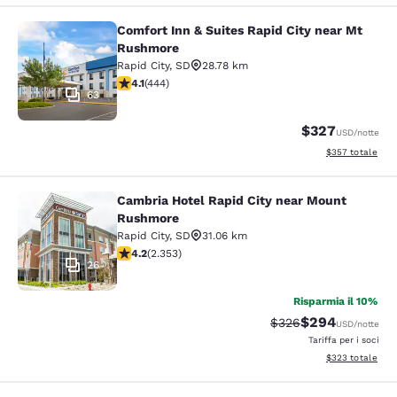
Comfort Inn & Suites Rapid City near Mt
Comfort Inn & Suites Rapid City ne
Rushmore
Rapid City
,
SD
28.78 km
Valutazione di 4.14 stelle. Molto buono. 444 recensioni
4.1
(
444
)
63
$327
USD
/notte
Visualizza i detta
$357
totale
Cambria Hotel Rapid City near Mount
Cambria Hotel Rapid City near Mou
Rushmore
Rapid City
,
SD
31.06 km
Valutazione di 4.19 stelle. Molto buono. 2353 recension
4.2
(
2.353
)
26
Risparmia il 10%
$294
Tariffa di barratura:
Tariffa scontata
$326
USD
/notte
Tariffa per i soci
Visualizza i detta
$323
totale