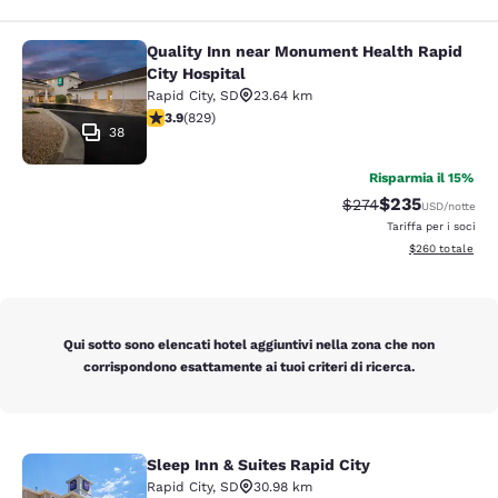
Quality Inn near Monument Health Rapid
Quality Inn near Monument Health R
City Hospital
Rapid City
,
SD
23.64 km
Valutazione di 3.92 stelle. Buono. 829 recensioni
3.9
(
829
)
38
Risparmia il 15%
$235
Tariffa di barratura:
Tariffa scontata
$274
USD
/notte
Tariffa per i soci
Visualizza i detta
$260
totale
Qui sotto sono elencati hotel aggiuntivi nella zona che non
corrispondono esattamente ai tuoi criteri di ricerca.
Sleep Inn & Suites Rapid City
Sleep Inn & Suites Rapid City
Rapid City
,
SD
30.98 km