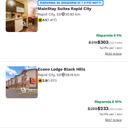
MainStay Suites Rapid City
RISPARMIA SU SOGGIORNI DI 7 O PIÙ NOTTI
MainStay Suites Rapid City
Rapid City
,
SD
30.93 km
Valutazione di 4.12 stelle. Molto buono. 1417 recension
4.1
(
1.417
)
29
Risparmia il 5%
$303
Tariffa di barratura:
Tariffa scontata
$319
USD
/notte
Tariffa per i soci
Visualizza i detta
$332
totale
Econo Lodge Black Hills
Econo Lodge Black Hills
Rapid City
,
SD
29.19 km
Valutazione di 2.92 stelle. Discreto. 1511 recensioni
2.9
(
1.511
)
34
Risparmia il 10%
$233
Tariffa di barratura:
Tariffa scontata
$259
USD
/notte
Tariffa per i soci
Visualizza i detta
$257
totale