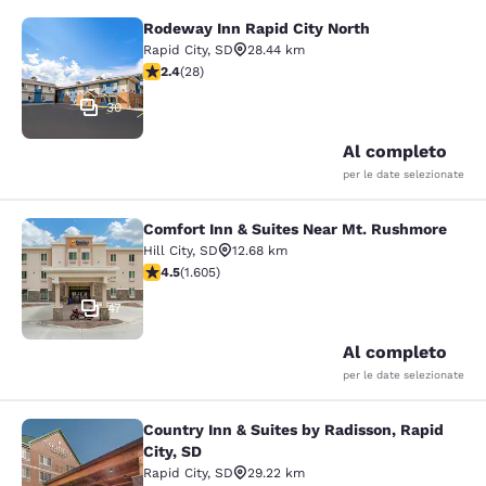
Rodeway Inn Rapid City North
Rodeway Inn Rapid City North
Rapid City
,
SD
28.44 km
Valutazione di 2.43 stelle. Discreto. 28 recensioni
2.4
(
28
)
30
Al completo
per le date selezionate
Comfort Inn & Suites Near Mt. Rushmore
Comfort Inn & Suites Near Mt. Rus
Hill City
,
SD
12.68 km
Valutazione di 4.54 stelle. Ottimo. 1605 recensioni
4.5
(
1.605
)
47
Al completo
per le date selezionate
Country Inn & Suites by Radisson, Rapid
Country Inn & Suites by Radisson, Ra
City, SD
Rapid City
,
SD
29.22 km