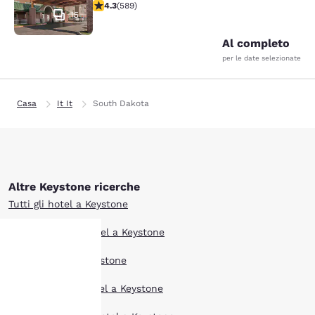
Valutazione di 4.33 stelle. Ottimo. 589 recensioni
4.3
(
589
)
15
Al completo
per le date selezionate
Casa
It It
South Dakota
Altre Keystone ricerche
Tutti gli hotel a Keystone
Boutique hotel Hotel a Keystone
Offerte hotel a Keystone
La tua
Extended Stay Hotel a Keystone
privacy è