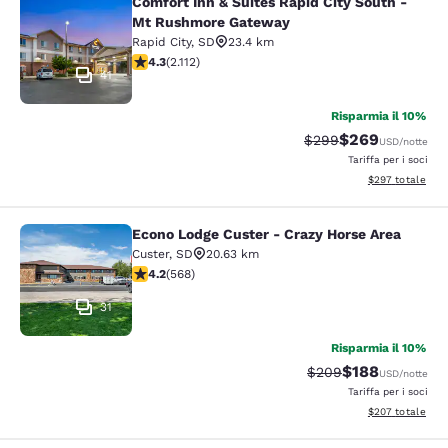
Comfort Inn & Suites Rapid City South -
Comfort Inn & Suites Rapid City S
Mt Rushmore Gateway
Rapid City
,
SD
23.4 km
Valutazione di 4.34 stelle. Ottimo. 2112 recensioni
4.3
(
2.112
)
41
Risparmia il 10%
$269
Tariffa di barratura:
Tariffa scontata
$299
USD
/notte
Tariffa per i soci
Visualizza i detta
$297
totale
Econo Lodge Custer - Crazy Horse Area
Econo Lodge Custer - Crazy Horse A
Custer
,
SD
20.63 km
Valutazione di 4.24 stelle. Ottimo. 568 recensioni
4.2
(
568
)
31
Risparmia il 10%
$188
Tariffa di barratura:
Tariffa scontata
$209
USD
/notte
Tariffa per i soci
Visualizza i detta
$207
totale