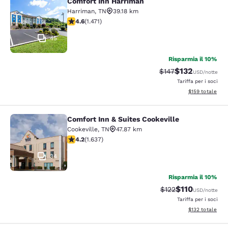
Comfort Inn Harriman
Comfort Inn Harriman
Harriman
,
TN
39.18 km
Valutazione di 4.59 stelle. Ottimo. 1471 recensioni
4.6
(
1.471
)
45
Risparmia il 10%
$132
Tariffa di barratura
Tariffa scontat
$147
USD
/notte
Tariffa per i soci
Visualizza i dett
$159
totale
Comfort Inn & Suites Cookeville
Comfort Inn & Suites Cookeville
Cookeville
,
TN
47.87 km
Valutazione di 4.15 stelle. Molto buono. 1637 recension
4.2
(
1.637
)
34
Risparmia il 10%
$110
Tariffa di barratura
Tariffa scontat
$122
USD
/notte
Tariffa per i soci
Visualizza i dett
$132
totale