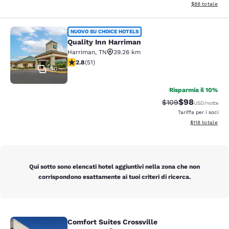
Visualizza i det
$88
totale
Quality Inn Harriman
NUOVO SU CHOICE HOTELS
Quality Inn Harriman
Harriman
,
TN
39.26 km
Valutazione di 2.82 stelle. Discreto. 51 recensioni
2.8
(
51
)
30
Risparmia il 10%
$98
Tariffa di barratura
Tariffa scontat
$109
USD
/notte
Tariffa per i soci
Visualizza i dett
$118
totale
Qui sotto sono elencati hotel aggiuntivi nella zona che non
corrispondono esattamente ai tuoi criteri di ricerca.
Comfort Suites Crossville
Comfort Suites Crossville