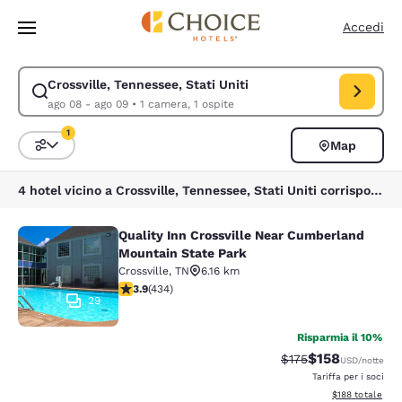
Caricamento completato
Vai A Contenuto Principale
Accedi
Crossville, Tennessee, Stati Uniti
Modifica la ricerca per Crossville, Tennessee, Stati Uniti. Data di check
ago 08 - ago 09
•
1 camera, 1 ospite
1
Map
Ordina e filtra
1 filtro attualmente selezionato
4 hotel vicino a Crossville, Tennessee, Stati Uniti corrispondono ai tuoi filtri
Quality Inn Crossville Near Cumberland
Quality Inn Crossville Near Cumber
Mountain State Park
Crossville
,
TN
6.16 km
Valutazione di 3.94 stelle. Buono. 434 recensioni
3.9
(
434
)
29
Risparmia il 10%
$158
Tariffa di barratura
Tariffa scontat
$175
USD
/notte
Tariffa per i soci
Visualizza i dett
$188
totale