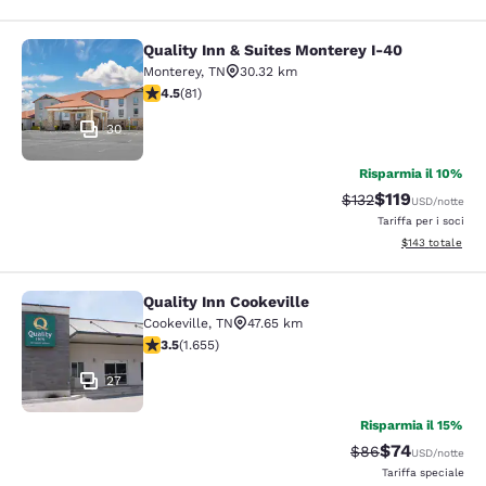
Quality Inn & Suites Monterey I-40
Quality Inn & Suites Monterey I-40
Monterey
,
TN
30.32 km
Valutazione di 4.47 stelle. Ottimo. 81 recensioni
4.5
(
81
)
30
Risparmia il 10%
$119
Tariffa di barratura
Tariffa scontat
$132
USD
/notte
Tariffa per i soci
Visualizza i dett
$143
totale
Quality Inn Cookeville
Quality Inn Cookeville
Cookeville
,
TN
47.65 km
Valutazione di 3.52 stelle. Buono. 1655 recensioni
3.5
(
1.655
)
27
Risparmia il 15%
$74
Tariffa di barratur
Tariffa sconta
$86
USD
/notte
Tariffa speciale