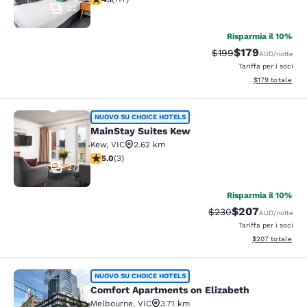
22
Risparmia il 10%
$179
Tariffa di barratura:
Tariffa scontata
$199
AUD
/notte
Tariffa per i soci
Visualizza i dett
$179
totale
MainStay Suites Kew
NUOVO SU CHOICE HOTELS
MainStay Suites Kew
Kew
,
VIC
2.62 km
Valutazione di 5 stelle. Eccezionale. 3 recensioni
5.0
(
3
)
27
Risparmia il 10%
$207
Tariffa di barratura:
Tariffa scontata
$230
AUD
/notte
Tariffa per i soci
Visualizza i detta
$207
totale
Comfort Apartments on Elizabeth
NUOVO SU CHOICE HOTELS
Comfort Apartments on Elizabeth
Melbourne
,
VIC
3.71 km