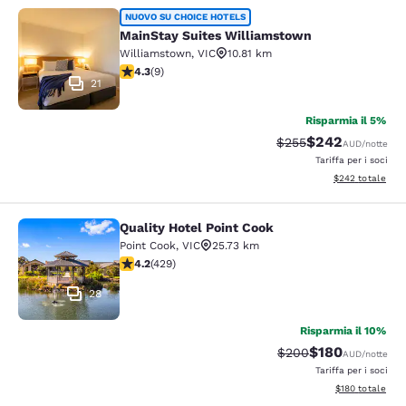
MainStay Suites Williamstown
NUOVO SU CHOICE HOTELS
MainStay Suites Williamstown
Williamstown
,
VIC
10.81 km
Valutazione di 4.33 stelle. Ottimo. 9 recensioni
4.3
(
9
)
21
Risparmia il 5%
$242
Tariffa di barratura:
Tariffa scontata
$255
AUD
/notte
Tariffa per i soci
Visualizza i detta
$242
totale
Quality Hotel Point Cook
Quality Hotel Point Cook
Point Cook
,
VIC
25.73 km
Valutazione di 4.19 stelle. Molto buono. 429 recensioni
4.2
(
429
)
28
Risparmia il 10%
$180
Tariffa di barratura:
Tariffa scontata
$200
AUD
/notte
Tariffa per i soci
Visualizza i dett
$180
totale