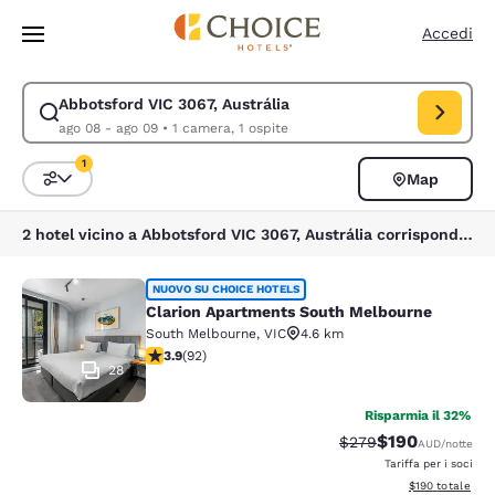
Caricamento completato
Vai A Contenuto Principale
Accedi
Abbotsford VIC 3067, Austrália
Modifica la ricerca per Abbotsford VIC 3067, Austrália. Data di check-i
ago 08 - ago 09
•
1 camera, 1 ospite
1
Map
Ordina e filtra
1 filtro attualmente selezionato
2 hotel vicino a Abbotsford VIC 3067, Austrália corrispondono ai tuoi filtri
Clarion Apartments South Melbourn
NUOVO SU CHOICE HOTELS
Clarion Apartments South Melbourne
South Melbourne
,
VIC
4.6 km
Valutazione di 3.89 stelle. Buono. 92 recensioni
3.9
(
92
)
28
Risparmia il 32%
$190
Tariffa di barratura:
Tariffa scontata
$279
AUD
/notte
Tariffa per i soci
Visualizza i dett
$190
totale