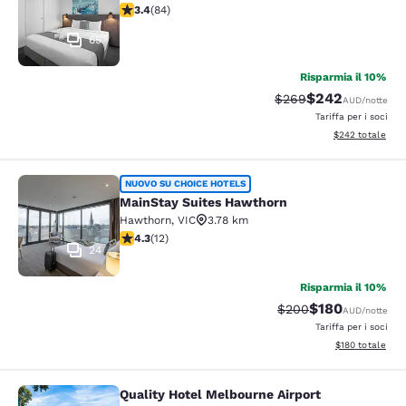
Valutazione di 3.4 stelle. Buono. 84 recensioni
3.4
(
84
)
65
Risparmia il 10%
$242
Tariffa di barratura:
Tariffa scontata
$269
AUD
/notte
Tariffa per i soci
Visualizza i detta
$242
totale
MainStay Suites Hawthorn
NUOVO SU CHOICE HOTELS
MainStay Suites Hawthorn
Hawthorn
,
VIC
3.78 km
Valutazione di 4.25 stelle. Ottimo. 12 recensioni
4.3
(
12
)
24
Risparmia il 10%
$180
Tariffa di barratura:
Tariffa scontata
$200
AUD
/notte
Tariffa per i soci
Visualizza i dett
$180
totale
Quality Hotel Melbourne Airport
Quality Hotel Melbourne Airport