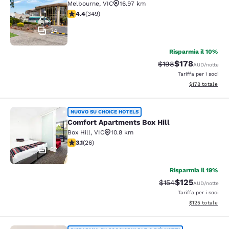
Melbourne
,
VIC
16.97 km
Valutazione di 4.43 stelle. Ottimo. 349 recensioni
4.4
(
349
)
34
Risparmia il 10%
$178
Tariffa di barratura:
Tariffa scontata
$198
AUD
/notte
Tariffa per i soci
Visualizza i dett
$178
totale
Comfort Apartments Box Hill
NUOVO SU CHOICE HOTELS
Comfort Apartments Box Hill
Box Hill
,
VIC
10.8 km
Valutazione di 3.12 stelle. Buono. 26 recensioni
3.1
(
26
)
52
Risparmia il 19%
$125
Tariffa di barratura:
Tariffa scontata
$154
AUD
/notte
Tariffa per i soci
Visualizza i dett
$125
totale