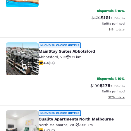
Risparmia il 10%
$161
Tariffa di barratura
Tariffa scontat
$179
AUD
/notte
Tariffa per i soci
Visualizza i dett
$161
totale
MainStay Suites Abbotsford
NUOVO SU CHOICE HOTELS
MainStay Suites Abbotsford
Abbotsford
,
VIC
1.11 km
Valutazione di 4.43 stelle. Ottimo. 14 recensioni
4.4
(
14
)
16
Risparmia il 10%
$179
Tariffa di barratura:
Tariffa scontata
$199
AUD
/notte
Tariffa per i soci
Visualizza i dett
$179
totale
Quality Apartments North Melbourn
NUOVO SU CHOICE HOTELS
Quality Apartments North Melbourne
North Melbourne
,
VIC
3.96 km
Valutazione di 4.09 stelle. Molto buono. 117 recensioni
4.1
(
117
)