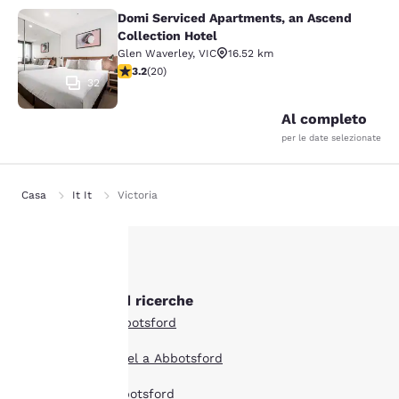
Domi Serviced Apartments, an Ascend
Domi Serviced Apartments, an Ascen
Collection Hotel
Glen Waverley
,
VIC
16.52 km
Valutazione di 3.2 stelle. Buono. 20 recensioni
3.2
(
20
)
32
Al completo
per le date selezionate
Casa
It It
Victoria
La tua
Altre Abbotsford ricerche
privacy è
Tutti gli hotel a Abbotsford
importante
Boutique hotel Hotel a Abbotsford
Offerte hotel a Abbotsford
Il nostro sito utilizza