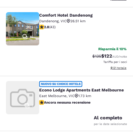
Comfort Hotel Dandenong
Comfort Hotel Dandenong
Dandenong
,
VIC
26.51 km
Valutazione di 2.81 stelle. Discreto. 43 recensioni
2.8
(
43
)
15
Risparmia il 10%
$122
Tariffa di barratura:
Tariffa scontata
$135
AUD
/notte
Tariffa per i soci
Visualizza i dett
$121
totale
Econo Lodge Apartments East Melb
NUOVO SU CHOICE HOTELS
Econo Lodge Apartments East Melbourne
East Melbourne
,
VIC
1.73 km
Ancora nessuna recensione
Ancora nessuna recensione
1
Al completo
per le date selezionate