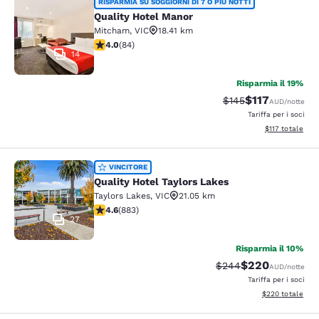
Quality Hotel Manor
RISPARMIA SU SOGGIORNI DI 7 O PIÙ NOTTI
Quality Hotel Manor
Mitcham
,
VIC
18.41 km
Valutazione di 3.95 stelle. Buono. 84 recensioni
4.0
(
84
)
14
Risparmia il 19%
$117
Tariffa di barratura
Tariffa scontat
$145
AUD
/notte
Tariffa per i soci
Visualizza i dett
$117
totale
Quality Hotel Taylors Lakes
VINCITORE
Quality Hotel Taylors Lakes
Taylors Lakes
,
VIC
21.05 km
Valutazione di 4.61 stelle. Eccezionale. 883 recensioni
4.6
(
883
)
27
Risparmia il 10%
$220
Tariffa di barratura:
Tariffa scontata
$244
AUD
/notte
Tariffa per i soci
Visualizza i detta
$220
totale