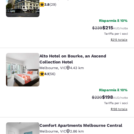
Valutazione di 3.79 stelle. Buono. 29 recensioni
3.8
(
29
)
40
Risparmia il 10%
$215
Tariffa di barratura:
Tariffa scontata
$239
AUD
/notte
Tariffa per i soci
Visualizza i dett
$215
totale
Alto Hotel on Bourke, an Ascend
Alto Hotel on Bourke, an Ascend Col
Collection Hotel
Melbourne
,
VIC
4.43 km
Valutazione di 4.09 stelle. Molto buono. 56 recensioni
4.1
(
56
)
45
Risparmia il 10%
$198
Tariffa di barratura:
Tariffa scontata
$220
AUD
/notte
Tariffa per i soci
Visualizza i dett
$198
totale
Comfort Apartments Melbourne Central
Comfort Apartments Melbourne Cen
Melbourne
,
VIC
2.86 km