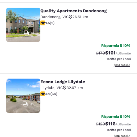
Quality Apartments Dandenong
Quality Apartments Dandenong
Dandenong
,
VIC
26.51 km
Valutazione di 1.5 stelle. Discreto. 2 recensioni
1.5
(
2
)
11
Risparmia il 10%
$161
Tariffa di barratura
Tariffa scontat
$179
AUD
/notte
Tariffa per i soci
Visualizza i dett
$161
totale
Econo Lodge Lilydale
Econo Lodge Lilydale
Lilydale
,
VIC
32.07 km
Valutazione di 3.92 stelle. Buono. 64 recensioni
3.9
(
64
)
32
Risparmia il 10%
$116
Tariffa di barratura
Tariffa scontat
$129
AUD
/notte
Tariffa per i soci
Visualizza i dett
$116
totale