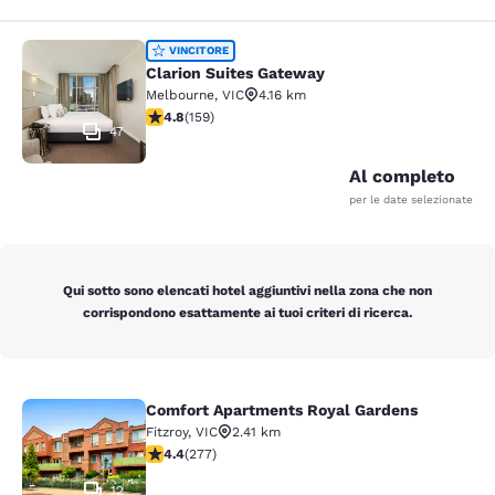
Clarion Suites Gateway
VINCITORE
Clarion Suites Gateway
Melbourne
,
VIC
4.16 km
Valutazione di 4.75 stelle. Eccezionale. 159 recensioni
4.8
(
159
)
47
Al completo
per le date selezionate
Qui sotto sono elencati hotel aggiuntivi nella zona che non
corrispondono esattamente ai tuoi criteri di ricerca.
Comfort Apartments Royal Gardens
Comfort Apartments Royal Gardens
Fitzroy
,
VIC
2.41 km
Valutazione di 4.44 stelle. Ottimo. 277 recensioni
4.4
(
277
)
12