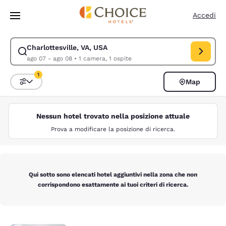
Caricamento completato
Vai A Contenuto Principale
Accedi
Charlottesville, VA, USA
Modifica la ricerca per Charlottesville, VA, USA. Data di check-in ago 0
ago 07 - ago 08
•
1 camera, 1 ospite
1
Map
Ordina e filtra
1 filtro attualmente selezionato
Nessun hotel trovato nella posizione attuale
Prova a modificare la posizione di ricerca.
Qui sotto sono elencati hotel aggiuntivi nella zona che non
corrispondono esattamente ai tuoi criteri di ricerca.