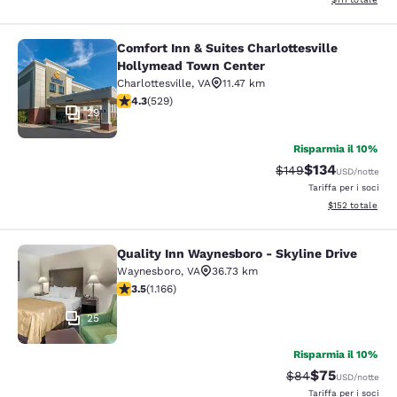
Comfort Inn & Suites Charlottesville
Comfort Inn & Suites Charlottesvil
Hollymead Town Center
Charlottesville
,
VA
11.47 km
Valutazione di 4.35 stelle. Ottimo. 529 recensioni
4.3
(
529
)
29
Risparmia il 10%
$134
Tariffa di barratura:
Tariffa scontat
$149
USD
/notte
Tariffa per i soci
Visualizza i dett
$152
totale
Quality Inn Waynesboro - Skyline Drive
Quality Inn Waynesboro - Skyline Dr
Waynesboro
,
VA
36.73 km
Valutazione di 3.49 stelle. Buono. 1166 recensioni
3.5
(
1.166
)
25
Risparmia il 10%
$75
Tariffa di barratur
Tariffa sconta
$84
USD
/notte
Tariffa per i soci