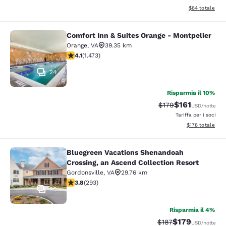
Visualizza i det
$84
totale
Comfort Inn & Suites Orange - Montpelier
Comfort Inn & Suites Orange - Mont
Orange
,
VA
39.35 km
Valutazione di 4.11 stelle. Molto buono. 1473 recensioni
4.1
(
1.473
)
24
Risparmia il 10%
$161
Tariffa di barratura
Tariffa scontat
$179
USD
/notte
Tariffa per i soci
Visualizza i dett
$178
totale
Bluegreen Vacations Shenandoah
Bluegreen Vacations Shenandoah Cro
Crossing, an Ascend Collection Resort
Gordonsville
,
VA
29.76 km
Valutazione di 3.81 stelle. Buono. 293 recensioni
3.8
(
293
)
30
Risparmia il 4%
$179
Tariffa di barratura:
Tariffa scontata
$187
USD
/notte