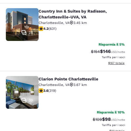
Country Inn & Suites by Radisson,
Country Inn & Suites by Radisson, C
Charlottesville-UVA, VA
Charlottesville
,
VA
3.45 km
Valutazione di 4.21 stelle. Ottimo. 631 recensioni
4.2
(
631
)
28
Risparmia il 5%
$146
Tariffa di barratura:
Tariffa scontata
$154
USD
/notte
Tariffa per i soci
Visualizza i dett
$167
totale
Clarion Pointe Charlottesville
Clarion Pointe Charlottesville
Charlottesville
,
VA
3.67 km
Valutazione di 3.58 stelle. Buono. 319 recensioni
3.6
(
319
)
30
Risparmia il 10%
$98
Tariffa di barratura
Tariffa scontat
$109
USD
/notte
Tariffa per i soci
Visualizza i det
$111
totale