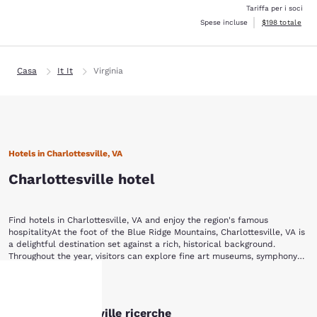
Tariffa per i soci
Visualizza i dett
Spese incluse
$198
totale
Casa
It It
Virginia
Hotels in Charlottesville, VA
Charlottesville hotel
Find hotels in Charlottesville, VA and enjoy the region's famous
hospitalityAt the foot of the Blue Ridge Mountains, Charlottesville, VA is
a delightful destination set against a rich, historical background.
Throughout the year, visitors can explore fine art museums, symphony
productions, theater, wineries and various equestrian events.Stay with
Begin your visit to Charlottesville by strolling through the Historic
Choice Hotels in Charlottesville, VA and you'll be near everything the
Mostra di più
Downtown Mall, which features a variety of shops, boutiques,
area has to offer. Once you arrive, check out the popular local
restaurants and some of the best entertainment venues in central
attractions, including:Historic Downtown Mall Virginia Discovery Museum
Altre Charlottesville ricerche
Virginia. On the east end of the mall, you'll find the Virginia Discovery
Thomas Jefferson's MonticelloThe University of VirginiaParamount