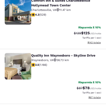
Comfort Inn & Suites Charlottesville
Comfort Inn & Suites Charlottesvil
Hollymead Town Center
Charlottesville
,
VA
11.47 km
Valutazione di 4.35 stelle. Ottimo. 529 recensioni
4.3
(
529
)
29
Risparmia il 10%
$125
Tariffa di barratura:
Tariffa scontat
$139
USD
/notte
Tariffa per i soci
Visualizza i dett
$142
totale
Quality Inn Waynesboro - Skyline Drive
Quality Inn Waynesboro - Skyline Dr
Waynesboro
,
VA
36.73 km
Valutazione di 3.49 stelle. Buono. 1166 recensioni
3.5
(
1.166
)
25
Risparmia il 10%
$78
Tariffa di barratur
Tariffa scontat
$87
USD
/notte
Tariffa per i soci
Visualizza i det
$87
totale