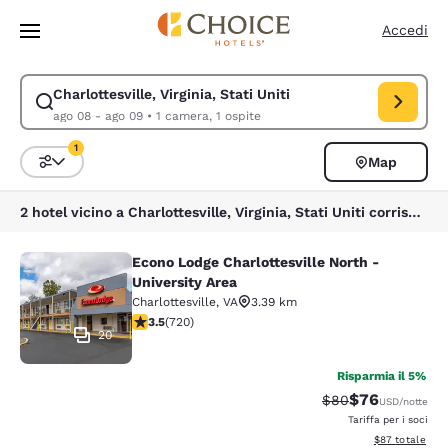
Caricamento completato
Vai A Contenuto Principale
Accedi
Charlottesville, Virginia, Stati Uniti
Modifica la ricerca per Charlottesville, Virginia, Stati Uniti. Data di ch
ago 08 - ago 09
•
1 camera, 1 ospite
1
Map
Ordina e filtra
1 filtro attualmente selezionato
2 hotel vicino a Charlottesville, Virginia, Stati Uniti corrispondono ai tuoi filtri
Econo Lodge Charlottesville North -
Econo Lodge Charlottesville North -
University Area
Charlottesville
,
VA
3.39 km
Valutazione di 3.53 stelle. Buono. 720 recensioni
3.5
(
720
)
20
Risparmia il 5%
$76
Tariffa di barratur
Tariffa scontat
$80
USD
/notte
Tariffa per i soci
Visualizza i det
$87
totale