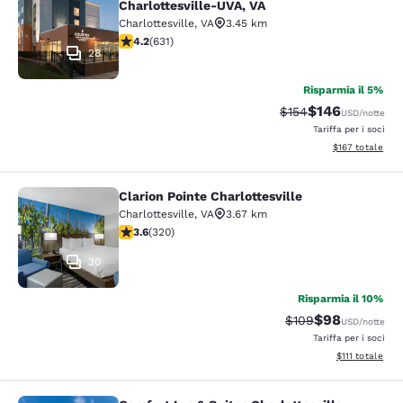
Charlottesville-UVA, VA
Charlottesville
,
VA
3.45 km
Valutazione di 4.21 stelle. Ottimo. 631 recensioni
4.2
(
631
)
28
Risparmia il 5%
$146
Tariffa di barratura:
Tariffa scontata
$154
USD
/notte
Tariffa per i soci
Visualizza i dett
$167
totale
Clarion Pointe Charlottesville
Clarion Pointe Charlottesville
Charlottesville
,
VA
3.67 km
Valutazione di 3.59 stelle. Buono. 320 recensioni
3.6
(
320
)
30
Risparmia il 10%
$98
Tariffa di barratura
Tariffa scontat
$109
USD
/notte
Tariffa per i soci
Visualizza i det
$111
totale