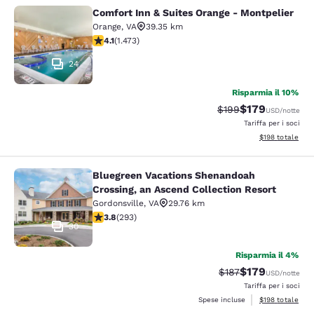
Comfort Inn & Suites Orange - Montpelier
Comfort Inn & Suites Orange - Mont
Orange
,
VA
39.35 km
Valutazione di 4.11 stelle. Molto buono. 1473 recensioni
4.1
(
1.473
)
24
Risparmia il 10%
$179
Tariffa di barratura:
Tariffa scontata
$199
USD
/notte
Tariffa per i soci
Visualizza i dett
$198
totale
Bluegreen Vacations Shenandoah
Bluegreen Vacations Shenandoah Cro
Crossing, an Ascend Collection Resort
Gordonsville
,
VA
29.76 km
Valutazione di 3.81 stelle. Buono. 293 recensioni
3.8
(
293
)
30
Risparmia il 4%
$179
Tariffa di barratura:
Tariffa scontata
$187
USD
/notte
Tariffa per i soci
Visualizza i dett
Spese incluse
$198
totale