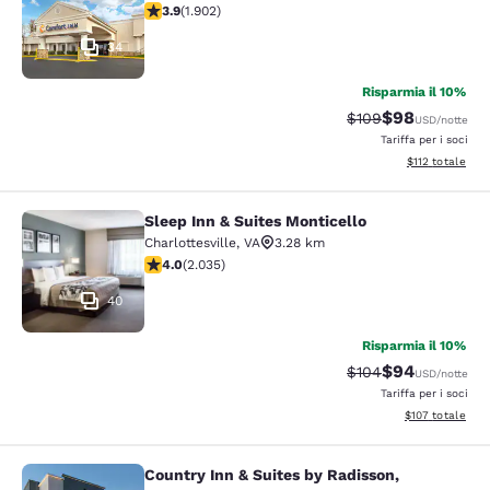
Valutazione di 3.93 stelle. Buono. 1902 recensioni
3.9
(
1.902
)
34
Risparmia il 10%
$98
Tariffa di barratura
Tariffa scontat
$109
USD
/notte
Tariffa per i soci
Visualizza i dett
$112
totale
Sleep Inn & Suites Monticello
Sleep Inn & Suites Monticello
Charlottesville
,
VA
3.28 km
Valutazione di 4.03 stelle. Molto buono. 2035 recensio
4.0
(
2.035
)
40
Risparmia il 10%
$94
Tariffa di barratura
Tariffa scontat
$104
USD
/notte
Tariffa per i soci
Visualizza i dett
$107
totale
Country Inn & Suites by Radisson,
Country Inn & Suites by Radisson, C