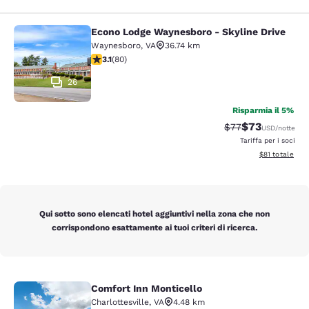
Econo Lodge Waynesboro - Skyline Drive
Econo Lodge Waynesboro - Skyline 
Waynesboro
,
VA
36.74 km
Valutazione di 3.11 stelle. Buono. 80 recensioni
3.1
(
80
)
26
Risparmia il 5%
$73
Tariffa di barratur
Tariffa sconta
$77
USD
/notte
Tariffa per i soci
Visualizza i det
$81
totale
Qui sotto sono elencati hotel aggiuntivi nella zona che non
corrispondono esattamente ai tuoi criteri di ricerca.
Comfort Inn Monticello
Comfort Inn Monticello
Charlottesville
,
VA
4.48 km