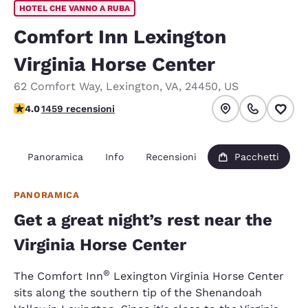
HOTEL CHE VANNO A RUBA
Comfort Inn Lexington
Virginia Horse Center
62 Comfort Way
,
Lexington
,
VA
,
24450
,
US
Valutazione di 4.03 stelle. Molto buono.
4.0
1459 recensioni
Panoramica
Info
Recensioni
Pacchetti
PANORAMICA
Get a great night’s rest near the
Virginia Horse Center
®
The Comfort Inn
Lexington Virginia Horse Center
sits along the southern tip of the Shenandoah