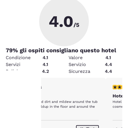
4.0
/5
79
% gli ospiti consigliano questo hotel
Condizione
4.1
Valore
4.1
Servizi
4.1
Servizio
4.4
Pulizia
4.2
Sicurezza
4.4
Valutazione di 1 stella. Discreto. 1 recensione
Valutazio
1/5
La tua
cleanliness
Hotel 
The bathroom had dirt and mildew around the tub
Hotel see
privacy è
area and dirt buildup in the floor and around the
cosmetic 
commode.
importante