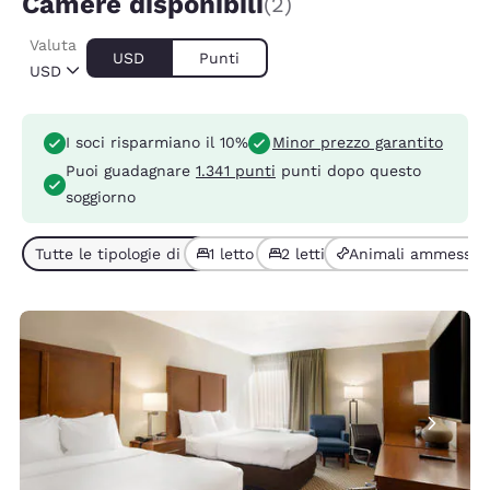
Camere disponibili
(2)
Valuta
USD
Punti
USD
I soci risparmiano il 10%
Minor prezzo garantito
Puoi guadagnare
1.341 punti
punti dopo questo
soggiorno
Tutte le tipologie di camera (2)
1 letto (1)
2 letti (1)
Animali ammessi (