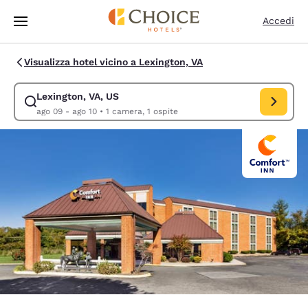
Caricamento completato
Vai A Contenuto Principale
Accedi
Visualizza hotel vicino a Lexington, VA
Lexington, VA, US
Modifica la ricerca per Lexington, VA, US. Data di check-in ago 09, data
ago 09 - ago 10
•
1 camera, 1 ospite