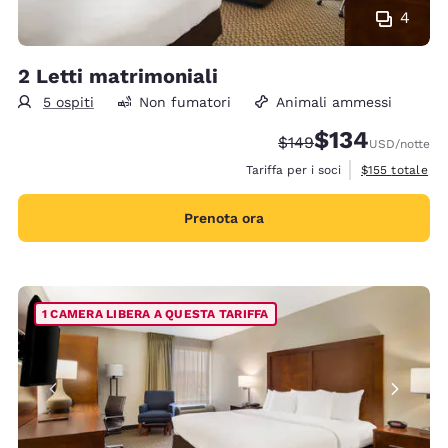
4
2 Letti matrimoniali
5 ospiti
Non fumatori
Animali ammessi
$134
Tariffa di barratura:
Tariffa scontata:
$149
USD
/notte
Visualizza i det
Tariffa per i soci
$155
totale
Prenota ora
1 CAMERA LIBERA A QUESTA TARIFFA