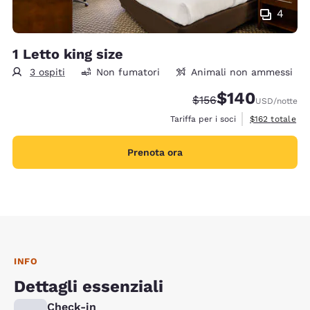
4
1 Letto king size
3 ospiti
Non fumatori
Animali non ammessi
$140
Tariffa di barratura:
Tariffa scontata:
$156
USD
/notte
Visualizza i det
Tariffa per i soci
$162
totale
Prenota ora
INFO
Dettagli essenziali
Check-in