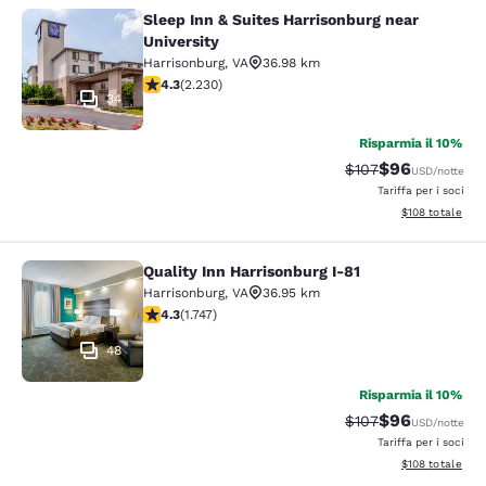
Sleep Inn & Suites Harrisonburg near
Sleep Inn & Suites Harrisonburg nea
University
Harrisonburg
,
VA
36.98 km
Valutazione di 4.28 stelle. Ottimo. 2230 recensioni
4.3
(
2.230
)
34
Risparmia il 10%
$96
Tariffa di barratura
Tariffa scontat
$107
USD
/notte
Tariffa per i soci
Visualizza i dett
$108
totale
Quality Inn Harrisonburg I-81
Quality Inn Harrisonburg I-81
Harrisonburg
,
VA
36.95 km
Valutazione di 4.27 stelle. Ottimo. 1747 recensioni
4.3
(
1.747
)
48
Risparmia il 10%
$96
Tariffa di barratura
Tariffa scontat
$107
USD
/notte
Tariffa per i soci
Visualizza i dett
$108
totale