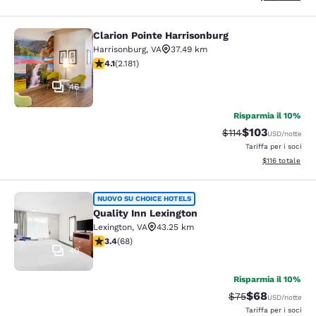
Clarion Pointe Harrisonburg
Clarion Pointe Harrisonburg
Harrisonburg
,
VA
37.49 km
Valutazione di 4.12 stelle. Molto buono. 2181 recension
4.1
(
2.181
)
46
Risparmia il 10%
$103
Tariffa di barratura
Tariffa scontat
$114
USD
/notte
Tariffa per i soci
Visualizza i dett
$116
totale
Quality Inn Lexington
NUOVO SU CHOICE HOTELS
Quality Inn Lexington
Lexington
,
VA
43.25 km
Valutazione di 3.38 stelle. Buono. 68 recensioni
3.4
(
68
)
40
Risparmia il 10%
$68
Tariffa di barratur
Tariffa scontat
$75
USD
/notte
Tariffa per i soci