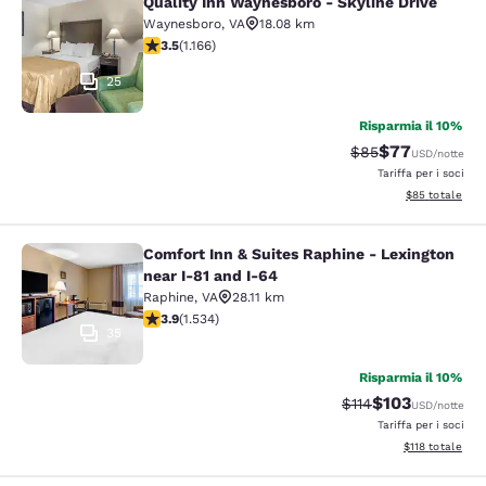
Quality Inn Waynesboro - Skyline Drive
Quality Inn Waynesboro - Skyline Dr
Waynesboro
,
VA
18.08 km
Valutazione di 3.49 stelle. Buono. 1166 recensioni
3.5
(
1.166
)
25
Risparmia il 10%
$77
Tariffa di barratur
Tariffa scontat
$85
USD
/notte
Tariffa per i soci
Visualizza i det
$85
totale
Comfort Inn & Suites Raphine - Lexington
Comfort Inn & Suites Raphine - Lexi
near I-81 and I-64
Raphine
,
VA
28.11 km
Valutazione di 3.93 stelle. Buono. 1534 recensioni
3.9
(
1.534
)
35
Risparmia il 10%
$103
Tariffa di barratura
Tariffa scontat
$114
USD
/notte
Tariffa per i soci
Visualizza i dett
$118
totale