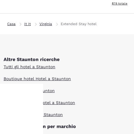
Visualizza i det
$78
totale
Casa
It It
Virginia
Extended Stay hotel
Altre Staunton ricerche
Tutti gli hotel a Staunton
Boutique hotel Hotel a Staunton
Offerte hotel a Staunton
Animali ammessi Hotel a Staunton
La tua
I più votati Hotel a Staunton
privacy è
Hotel di Staunton per marchio
importante
Clarion hotel