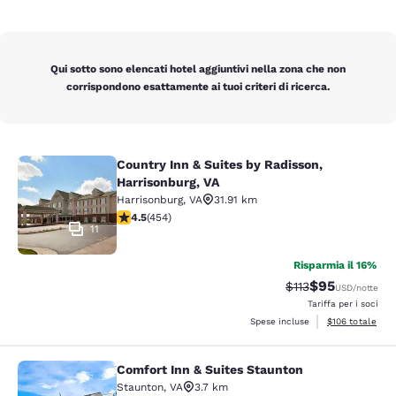
Qui sotto sono elencati hotel aggiuntivi nella zona che non
corrispondono esattamente ai tuoi criteri di ricerca.
Country Inn & Suites by Radisson,
Country Inn & Suites by Radisson, H
Harrisonburg, VA
Harrisonburg
,
VA
31.91 km
Valutazione di 4.5 stelle. Ottimo. 454 recensioni
4.5
(
454
)
11
Risparmia il 16%
$95
Tariffa di barratur
Tariffa sconta
$113
USD
/notte
Tariffa per i soci
Visualizza i dett
Spese incluse
$106
totale
Comfort Inn & Suites Staunton
Comfort Inn & Suites Staunton
Staunton
,
VA
3.7 km