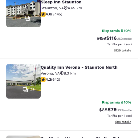
Sleep Inn Staunton
Staunton
,
VA
4.65 km
Valutazione di 4.57 stelle. Ottimo. 3145 recensioni
4.6
(
3.145
)
5
Risparmia il 10%
$116
Tariffa di barratura
Tariffa scontat
$129
USD
/notte
Tariffa per i soci
Visualizza i dett
$129
totale
Quality Inn Verona - Staunton North
Quality Inn Verona - Staunton North
Verona
,
VA
8.3 km
Valutazione di 4.24 stelle. Ottimo. 642 recensioni
4.2
(
642
)
25
Risparmia il 10%
$79
Tariffa di barratur
Tariffa scontat
$88
USD
/notte
Tariffa per i soci
Visualizza i det
$88
totale