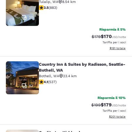
Tulalip
,
WA
8.54 km
Valutazione di 3.53 stelle. Buono. 883 recensioni
3.5
(
883
)
20
Risparmia il 5%
$170
Tariffa di barratura:
Tariffa scontata
$179
USD
/notte
Tariffa per i soci
Visualizza i dett
$191
totale
Country Inn & Suites by Radisson, Seattle-
Country Inn & Suites by Radisson, S
Bothell, WA
Bothell
,
WA
23.4 km
Valutazione di 4.09 stelle. Molto buono. 537 recension
4.1
(
537
)
42
Risparmia il 10%
$179
Tariffa di barratura:
Tariffa scontata
$199
USD
/notte
Tariffa per i soci
Visualizza i dett
$201
totale