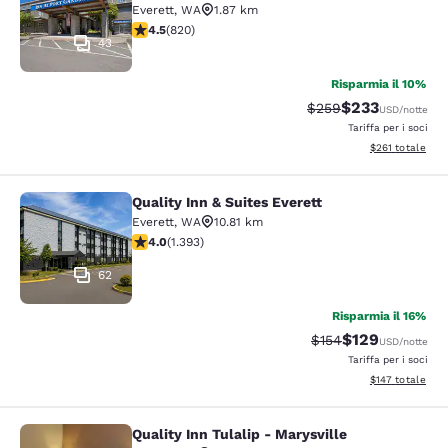
Everett
,
WA
1.87 km
Valutazione di 4.49 stelle. Ottimo. 820 recensioni
4.5
(
820
)
43
Risparmia il 10%
$233
Tariffa di barratura:
Tariffa scontata
$259
USD
/notte
Tariffa per i soci
Visualizza i dett
$261
totale
Quality Inn & Suites Everett
Quality Inn & Suites Everett
Everett
,
WA
10.81 km
Valutazione di 3.98 stelle. Buono. 1393 recensioni
4.0
(
1.393
)
62
Risparmia il 16%
$129
Tariffa di barratura:
Tariffa scontata
$154
USD
/notte
Tariffa per i soci
Visualizza i dett
$147
totale
Quality Inn Tulalip - Marysville
Quality Inn Tulalip - Marysville