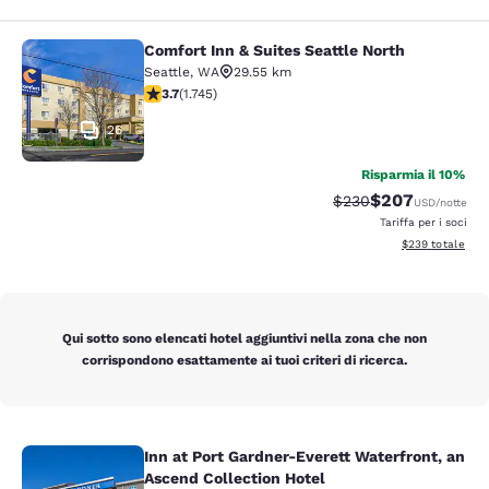
Comfort Inn & Suites Seattle North
Comfort Inn & Suites Seattle North
Seattle
,
WA
29.55 km
Valutazione di 3.74 stelle. Buono. 1745 recensioni
3.7
(
1.745
)
26
Risparmia il 10%
$207
Tariffa di barratura:
Tariffa scontata
$230
USD
/notte
Tariffa per i soci
Visualizza i detta
$239
totale
Qui sotto sono elencati hotel aggiuntivi nella zona che non
corrispondono esattamente ai tuoi criteri di ricerca.
Inn at Port Gardner-Everett Waterfront, an
Inn at Port Gardner-Everett Waterfr
Ascend Collection Hotel