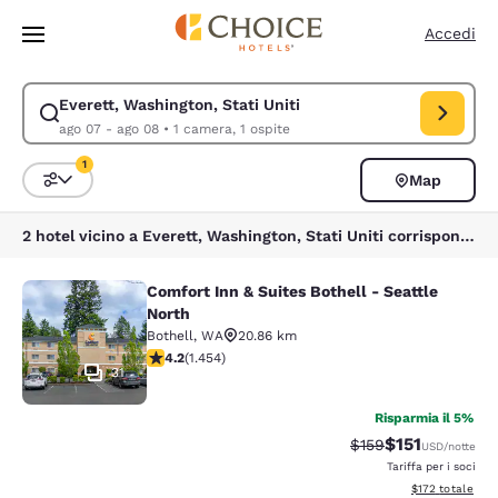
Caricamento completato
Vai A Contenuto Principale
Accedi
Everett, Washington, Stati Uniti
Modifica la ricerca per Everett, Washington, Stati Uniti. Data di check-
ago 07 - ago 08
•
1 camera, 1 ospite
1
Map
Ordina e filtra
1 filtro attualmente selezionato
2 hotel vicino a Everett, Washington, Stati Uniti corrispondono ai tuoi filtri
Comfort Inn & Suites Bothell - Seattle
Comfort Inn & Suites Bothell - Seatt
North
Bothell
,
WA
20.86 km
Valutazione di 4.17 stelle. Molto buono. 1454 recension
4.2
(
1.454
)
31
Risparmia il 5%
$151
Tariffa di barratura
Tariffa scontat
$159
USD
/notte
Tariffa per i soci
Visualizza i dett
$172
totale