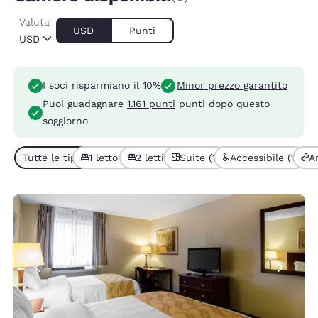
Valuta
USD
Punti
USD
I soci risparmiano il 10%
Minor prezzo garantito
Puoi guadagnare
1.161 punti
punti dopo questo
soggiorno
Tutte le tipologie di camera (6)
1 letto (4)
2 letti (2)
Suite (1)
Accessibile (1)
A