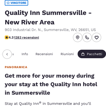
VINCITORE
Quality Inn Summersville -
New River Area
903 Industrial Dr. N.
,
Summersville
,
WV
,
26651
,
US
Valutazione di 4.35 stelle. Ottimo.
4.3
1283 recensioni
noramica
Info
Recensioni
Riunioni
Pacchetti
PANORAMICA
Get more for your money during
your stay at the Quality Inn hotel
in Summersville
®
Stay at Quality Inn
in Summersville and you’ll