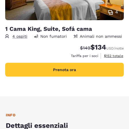
4
1 Cama King, Suite, Sofá cama
4 ospiti
Non fumatori
Animali non ammessi
$134
Tariffa di barratura:
Tariffa scontata:
$149
USD
/notte
Visualizza i det
Tariffa per i soci
$152
totale
Prenota ora
INFO
Dettagli essenziali