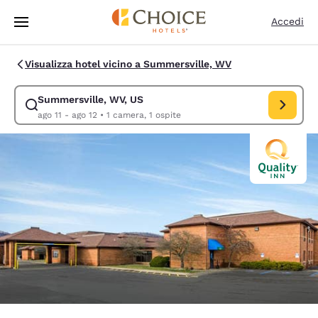
Caricamento completato
Vai A Contenuto Principale
Accedi
Visualizza hotel vicino a Summersville, WV
Summersville, WV, US
Modifica la ricerca per Summersville, WV, US. Data di check-in ago 11, 
ago 11 - ago 12
•
1 camera, 1 ospite