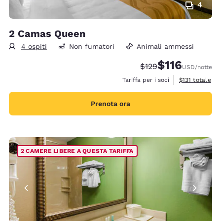
4
2 Camas Queen
4 ospiti
Non fumatori
Animali ammessi
$116
Tariffa di barratura:
Tariffa scontata:
$129
USD
/notte
Visualizza i det
Tariffa per i soci
$131
totale
Prenota ora
2 CAMERE LIBERE A QUESTA TARIFFA