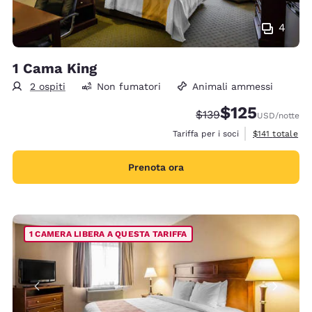
4
1 Cama King
2 ospiti
Non fumatori
Animali ammessi
$125
Tariffa di barratura:
Tariffa scontata:
$139
USD
/notte
Visualizza i det
Tariffa per i soci
$141
totale
Prenota ora
1 CAMERA LIBERA A QUESTA TARIFFA