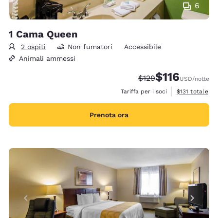
6
1 Cama Queen
2 ospiti
Non fumatori
Accessibile
Animali ammessi
$116
Tariffa di barratura:
Tariffa scontata:
$129
USD
/notte
Visualizza i det
Tariffa per i soci
$131
totale
Prenota ora