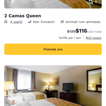
4
2 Camas Queen
4 ospiti
Non fumatori
Animali non ammessi
$116
Tariffa di barratura:
Tariffa scontata:
$129
USD
/notte
Visualizza i det
Tariffa per i soci
$131
totale
Prenota ora