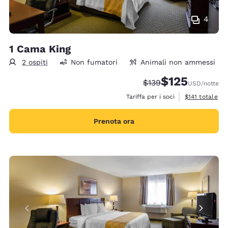
4
1 Cama King
2 ospiti
Non fumatori
Animali non ammessi
$125
Tariffa di barratura:
Tariffa scontata:
$139
USD
/notte
Visualizza i det
Tariffa per i soci
$141
totale
Prenota ora