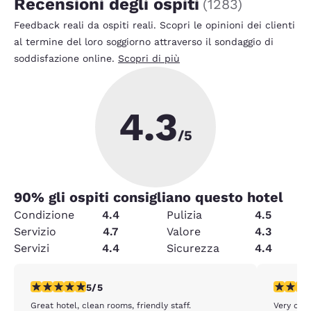
Recensioni degli ospiti
(
1283
)
Feedback reali da ospiti reali. Scopri le opinioni dei clienti
al termine del loro soggiorno attraverso il sondaggio di
soddisfazione online.
Scopri di più
4.3
/5
90
% gli ospiti consigliano questo hotel
Condizione
4.4
Pulizia
4.5
Servizio
4.7
Valore
4.3
Servizi
4.4
Sicurezza
4.4
Valutazione di 5 stelle. Eccezionale. 1 recensione
Valutazio
5/5
Great hotel, clean rooms, friendly staff.
Very clea