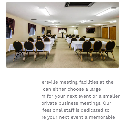
With our Summersville meeting facilities at the
Quality Inn, you can either choose a large
La tua
conference room for your next event or a smaller
room for more private business meetings. Our
privacy è
friendly and professional staff is dedicated to
importante
helping you make your next event a memorable
one.