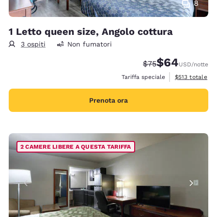
8
1 Letto queen size, Angolo cottura
3 ospiti
Non fumatori
$64
Tariffa di barratura
Tariffa scontata
$75
USD
/notte
Visualizza i det
Tariffa speciale
$513
totale
Prenota ora
2 CAMERE LIBERE A QUESTA TARIFFA