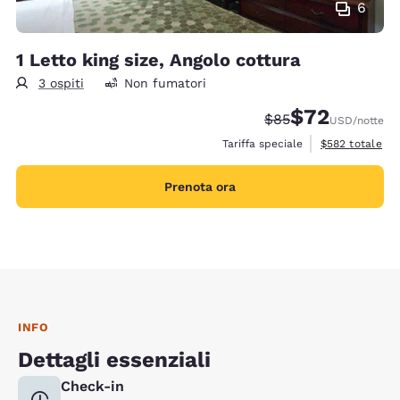
6
1 Letto king size, Angolo cottura
3 ospiti
Non fumatori
$72
Tariffa di barratura
Tariffa scontata
$85
USD
/notte
Visualizza i det
Tariffa speciale
$582
totale
Prenota ora
INFO
Dettagli essenziali
Check-in