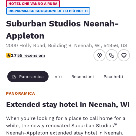
HOTEL CHE VANNO A RUBA
RISPARMIA SU SOGGIORNI DI 7 O PIÙ NOTTI
Suburban Studios Neenah-
Appleton
2000 Holly Road
,
Building B
,
Neenah
,
WI
,
54956
,
US
Valutazione di 2.71 stelle. Discreto.
2.7
55 recensioni
Panoramica
Info
Recensioni
Pacchetti
PANORAMICA
Extended stay hotel in Neenah, WI
When you’re looking for a place to call home for a
®
while, the newly renovated Suburban Studios
Neenah-Appleton extended stay hotel in Neenah,