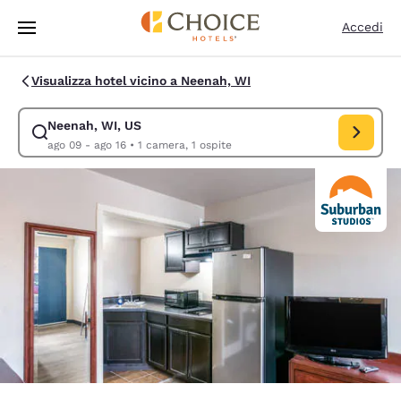
Caricamento completato
Vai A Contenuto Principale
Accedi
Visualizza hotel vicino a Neenah, WI
Neenah, WI, US
Modifica la ricerca per Neenah, WI, US. Data di check-in ago 09, data d
ago 09 - ago 16
•
1 camera, 1 ospite