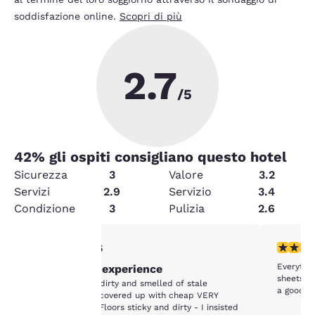
soddisfazione online.
Scopri di più
2.7
/5
42
% gli ospiti consigliano questo hotel
Sicurezza
3
Valore
3.2
Servizi
2.9
Servizio
3.4
Condizione
3
Pulizia
2.6
Valutazione di 1 stella. Discreto. 1 recensione
Valutazio
1/5
Everythin
Worst Hotel experience
La tua
sheets a
The rooms were dirty and smelled of stale
a good cl
cigarette smoke covered up with cheap VERY
privacy è
strong perfume. Floors sticky and dirty - I insisted