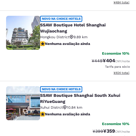
Exibir detalhes
¥484
total
SSAW Boutique Hotel Shanghai Wuj
NOVO NA CHOICE HOTELS
SSAW Boutique Hotel Shanghai
Wujiaochang
Hongkou District
9.89 km
46
Nenhuma avaliação ainda
Nenhuma avaliação ainda
Economize 10%
¥404
Tarifa anterior “tach
Tarifa com desc
¥449
CNY
/noite
Tarifa para sócio
Exibir detalhes
¥404
total
SSAW Boutique Shanghai South Xuh
NOVO NA CHOICE HOTELS
SSAW Boutique Shanghai South Xuhui
RiYueGuang
Xuhui Distrct
10.84 km
61
Nenhuma avaliação ainda
Nenhuma avaliação ainda
Economize 10%
¥359
Tarifa anterior “tach
Tarifa com desc
¥399
CNY
/noite