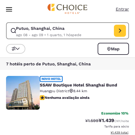
Carregamento concluído
Pular Para Conteúdo Principal
Entrar
Putuo, Shanghai, China
Modificar pesquisa para Putuo, Shanghai, China. Data de check-in ago 
ago 08 - ago 09
•
1 quarto, 1 hóspede
Map
Classificar e filtrar
7 hotéis perto de Putuo, Shanghai, China
SSAW Boutique Hotel Shanghai Bun
NOVO HOTEL
SSAW Boutique Hotel Shanghai Bund
Huangpu District
8.44 km
Nenhuma avaliação ainda
Nenhuma avaliação ainda
58
Economize 10%
¥1.439
Tarifa anterior “tachada
Tarifa com desco
¥1.599
CNY
/noite
Tarifa para sócio
Exibir detalhes 
¥1.439
total