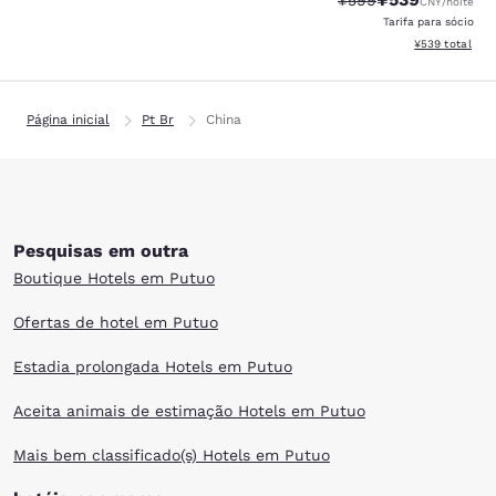
¥599
CNY
/noite
Tarifa para sócio
Exibir detalhes
¥539
total
Página inicial
Pt Br
China
Pesquisas em outra
Boutique Hotels em Putuo
Ofertas de hotel em Putuo
Estadia prolongada Hotels em Putuo
Aceita animais de estimação Hotels em Putuo
Mais bem classificado(s) Hotels em Putuo