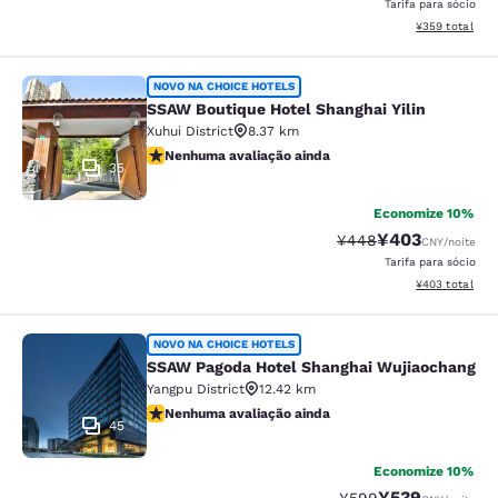
Tarifa para sócio
Exibir detalhes
¥359
total
SSAW Boutique Hotel Shanghai Yilin
NOVO NA CHOICE HOTELS
SSAW Boutique Hotel Shanghai Yilin
Xuhui District
8.37 km
Nenhuma avaliação ainda
Nenhuma avaliação ainda
35
Economize 10%
¥403
Tarifa anterior “tach
Tarifa com desc
¥448
CNY
/noite
Tarifa para sócio
Exibir detalhes
¥403
total
SSAW Pagoda Hotel Shanghai Wujia
NOVO NA CHOICE HOTELS
SSAW Pagoda Hotel Shanghai Wujiaochang
Yangpu District
12.42 km
Nenhuma avaliação ainda
Nenhuma avaliação ainda
45
Economize 10%
¥539
Tarifa anterior “tach
Tarifa com desc