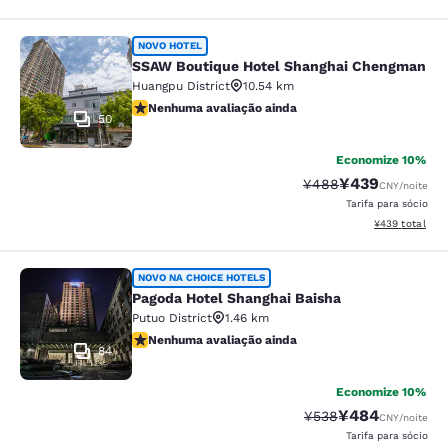
SSAW Boutique Hotel Shanghai Ch
NOVO HOTEL
SSAW Boutique Hotel Shanghai Chengman
Huangpu District
10.54 km
Nenhuma avaliação ainda
Nenhuma avaliação ainda
50
Economize 10%
¥439
Tarifa anterior “tach
Tarifa com desc
¥488
CNY
/noite
Tarifa para sócio
Exibir detalhes
¥439
total
Pagoda Hotel Shanghai Baisha
NOVO NA CHOICE HOTELS
Pagoda Hotel Shanghai Baisha
Putuo District
1.46 km
Nenhuma avaliação ainda
Nenhuma avaliação ainda
84
Economize 10%
¥484
Tarifa anterior “tach
Tarifa com desc
¥538
CNY
/noite
Tarifa para sócio