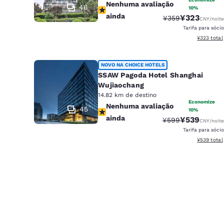
Nenhuma avaliação ainda
Nenhuma avaliação
46
10%
ainda
¥323
Tarifa anterior “t
Tarifa com d
¥359
CNY
/noite
Tarifa para sócio
Exibir deta
¥323
total
NOVO NA CHOICE HOTELS
SSAW Pagoda Hotel Shanghai
Wujiaochang
14.82 km de destino
Economize
Nenhuma avaliação ainda
Nenhuma avaliação
45
10%
ainda
¥539
Tarifa anterior “t
Tarifa com d
¥599
CNY
/noite
Tarifa para sócio
Exibir deta
¥539
total