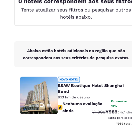
0 hotéis correspondem aos seus filtro
Canada
Français
Tente atualizar seus filtros ou pesquisar outros
hotéis abaixo.
Europa
Deutschla
Deutsch
Spain
Abaixo estão hotéis adicionais na região que não
English
correspondem aos seus critérios de pesquisa exatos.
Ireland
English
NOVO HOTEL
SSAW Boutique Hotel Shanghai
United Ki
English
Bund
6.13 km de destino
Ásia-Pacífico
Economize
Nenhuma avaliação ainda
Nenhuma avaliação
58
10%
ainda
¥989
Tarifa anterior “tac
Tarifa com d
¥1.099
CNY
/noite
Australia
Tarifa para sócio
English
Exibir deta
¥989
total