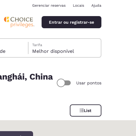
Gerenciar reservas
Locais
Ajuda
Entrar ou registrar-se
Tarifa
spede
Melhor disponível
anghái, China
Usar pontos
ina
List