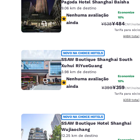
Pagoda Hotel Shanghai Baisha
9.06 km de destino
Economize
Nenhuma avaliação ainda
Nenhuma avaliação
10%
ainda
84
¥484
Tarifa anterior “t
Tarifa com d
¥538
CNY
/noite
Tarifa para sócio
Exibir deta
¥484
total
NOVO NA CHOICE HOTELS
SSAW Boutique Shanghai South
Xuhui RiYueGuang
3.98 km de destino
Economize
Nenhuma avaliação ainda
Nenhuma avaliação
61
10%
ainda
¥359
Tarifa anterior “t
Tarifa com d
¥399
CNY
/noite
Tarifa para sócio
Exibir deta
¥359
total
NOVO NA CHOICE HOTELS
SSAW Boutique Hotel Shanghai
Wujiaochang
12.25 km de destino
Economize