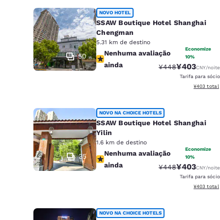
NOVO HOTEL
SSAW Boutique Hotel Shanghai
Chengman
5.31 km de destino
Economize
Nenhuma avaliação ainda
Nenhuma avaliação
50
10%
ainda
¥403
Tarifa anterior “t
Tarifa com d
¥448
CNY
/noite
Tarifa para sócio
Exibir deta
¥403
total
NOVO NA CHOICE HOTELS
SSAW Boutique Hotel Shanghai
Yilin
1.6 km de destino
Economize
Nenhuma avaliação ainda
Nenhuma avaliação
35
10%
ainda
¥403
Tarifa anterior “t
Tarifa com d
¥448
CNY
/noite
Tarifa para sócio
Exibir deta
¥403
total
NOVO NA CHOICE HOTELS