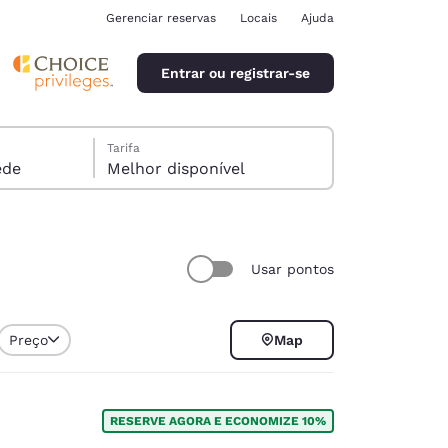
Gerenciar reservas
Locais
Ajuda
Entrar ou registrar-se
Tarifa
óspede
Melhor disponível
Usar pontos
ina
Preço
Map
RESERVE AGORA E ECONOMIZE 10%