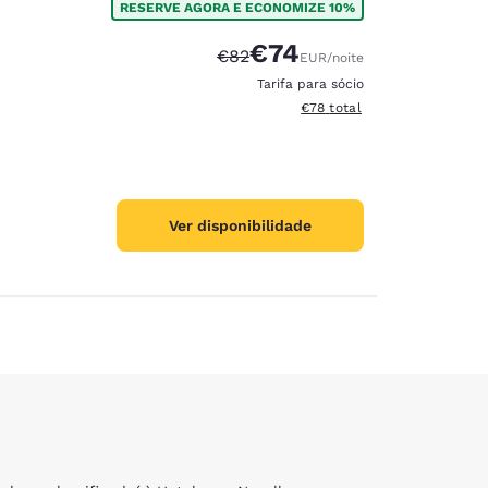
RESERVE AGORA E ECONOMIZE 10%
€74
Tarifa anterior “tachada”:
Tarifa com desconto:
€82
EUR
/noite
Tarifa para sócio
Exibir detalhes do total est
€78
total
Ver disponibilidade