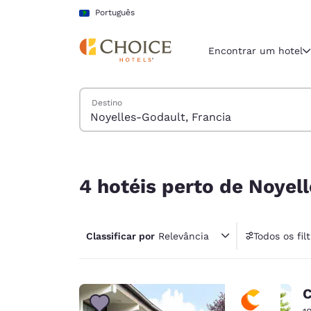
Carregamento concluído
Pular Para Conteúdo Principal
Português
Encontrar um hotel
Pesquisar hotéis
Destino
Região e locali
América La
Português
4 hotéis perto de Noyelles-Godault, Francia
Selecione o
4 hotéis perto de Noyel
Américas
United Sta
Classificar por
Relevância
Todos os fil
English
América L
Português
C