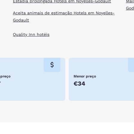
Estadia prolongada Hotels em Noyelles-Godault
Mai
God
Aceita animais de estimação Hotels em Noyelles-
Godault
Quality Inn hotéis
 preço
Menor preço
7
€34