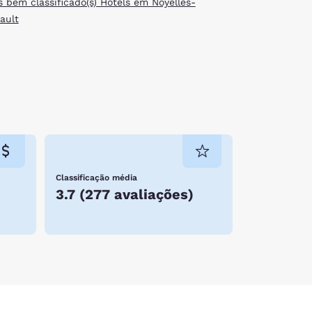
s bem classificado(s) Hotels em Noyelles-
ault
Classificação média
3.7
(
277 avaliações
)