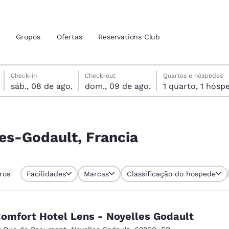
Grupos
Ofertas
Reservations Club
sábado, 8 de agosto
domingo, 9 de agosto
domingo, 9 de agosto data de check-out selecionada
sábado, 8 de agosto data do check-in selecionada
Check-in
Check-out
Quartos e hóspedes
sáb., 08 de ago.
dom., 09 de ago.
1 quarto, 1 h
zação atuais
tina
 idioma de sua preferência
les-Godault, Francia
tes
Estados Unidos
América Lat
tros
Facilidades
Marcas
Classificação do hóspede
Español
Español
atina
Latin America
Canada
English
English
omfort Hotel Lens - Noyelles Godault