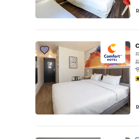
D
C
3
3
c
D