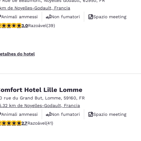
0 Rue de Beaumont
,
Noyelles Godault
,
62950
,
FR
México
Mexico
Español
English
 km de Noyelles-Godault, Francia
Animali ammessi
Non fumatori
Spazio meeting
lassificação 3.03 estrelas. Razoável. 39 avaliações
3.0
Razoável
(39)
nd
Germany
España
English
Español
France
France
etalhes do hotel
Français
English
Italia
Italy
Italiano
English
omfort Hotel Lille Lomme
ngdom
10 rue du Grand But
,
Lomme
,
59160
,
FR
5.32 km de Noyelles-Godault, Francia
Animali ammessi
Non fumatori
Spazio meeting
India
New Zealan
lassificação 2.66 estrelas. Razoável. 41 avaliações
2.7
Razoável
(41)
English
English