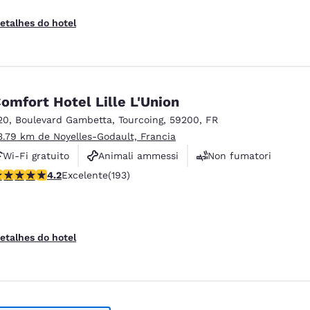
etalhes do hotel
omfort Hotel Lille L'Union
20, Boulevard Gambetta
,
Tourcoing
,
59200
,
FR
3.79 km de Noyelles-Godault, Francia
Wi-Fi gratuito
Animali ammessi
Non fumatori
lassificação 4.23 estrelas. Excelente. 193 avaliações
4.2
Excelente
(193)
etalhes do hotel