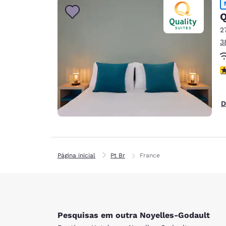
Q
2
3
c
D
Página inicial
Pt Br
France
Pesquisas em outra Noyelles-Godault