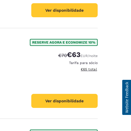
Ver disponibilidade
RESERVE AGORA E ECONOMIZE 10%
€63
Tarifa anterior “tachada”:
Tarifa com desconto:
€70
EUR
/noite
Tarifa para sócio
Exibir detalhes do total est
€65
total
Ver disponibilidade