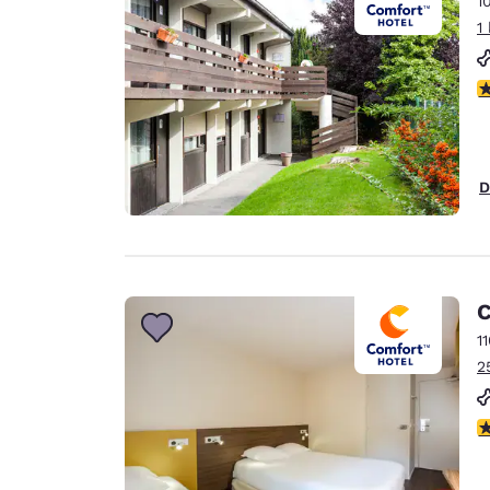
1
Canada
Français
1
Europa
c
Deutschla
Deutsch
Spain
D
English
Ireland
English
C
United Ki
English
1
2
Ásia-Pacífico
Australia
c
English