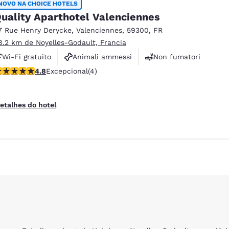
NOVO NA CHOICE HOTELS
uality Aparthotel Valenciennes
7 Rue Henry Derycke
,
Valenciennes
,
59300
,
FR
8.2 km de Noyelles-Godault, Francia
Wi-Fi gratuito
Animali ammessi
Non fumatori
lassificação 4.75 estrelas. Excepcional. 4 avaliações
4.8
Excepcional
(4)
etalhes do hotel