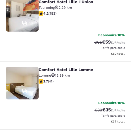
Comfort Hotel Lille L'Union
Comfort Hotel Lille L'Union
Tourcoing
2.29 km
classificação 4.23 estrelas. Excelente. 193 avaliações
4.2
(
193
)
18
Economize 10%
€59
Tarifa anterior “t
Tarifa com de
€65
EUR
/noite
Tarifa para sócio
Exibir detalhe
€60
total
Comfort Hotel Lille Lomme
Comfort Hotel Lille Lomme
Lomme
15.89 km
classificação 2.66 estrelas. Razoável. 41 avaliações
2.7
(
41
)
31
Economize 10%
€35
Tarifa anterior “t
Tarifa com de
€39
EUR
/noite
Tarifa para sócio
Exibir detalhe
€37
total