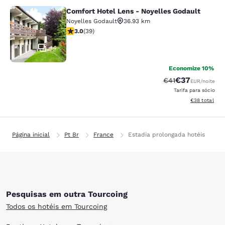
Comfort Hotel Lens - Noyelles Godault
Comfort Hotel Lens - Noyelles Goda
Noyelles Godault
36.93 km
classificação 3.03 estrelas. Razoável. 39 avaliações
3.0
(
39
)
14
Economize 10%
€37
Tarifa anterior “t
Tarifa com de
€41
EUR
/noite
Tarifa para sócio
Exibir detalhe
€38
total
Página inicial
Pt Br
France
Estadia prolongada hotéis
Pesquisas em outra Tourcoing
Todos os hotéis em Tourcoing