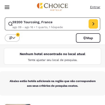
Carregamento concluído
Pular Para Conteúdo Principal
Entrar
59200 Tourcoing, France
Modificar pesquisa para 59200 Tourcoing, France. Data de check-in ago
ago 09 - ago 16
•
1 quarto, 1 hóspede
4
Map
Classificar e filtrar
4 filtros atualmente selecionados
Nenhum hotel encontrado no local atual
Tente ajustar seu local de pesquisa.
Abaixo estão hotéis adicionais na região que não correspondem
aos seus critérios de pesquisa exatos.