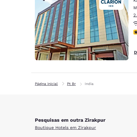
K
Canada
Français
M
2
Europa
Deutschla
N
Deutsch
Spain
D
English
Ireland
English
Página inicial
Pt Br
India
United Ki
English
Ásia-Pacífico
Australia
Pesquisas em outra Zirakpur
English
Boutique Hotels em Zirakpur