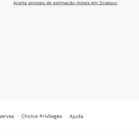
Aceita animais de estimação Hotels em Zirakpur
servas
Choice Privileges
Ajuda