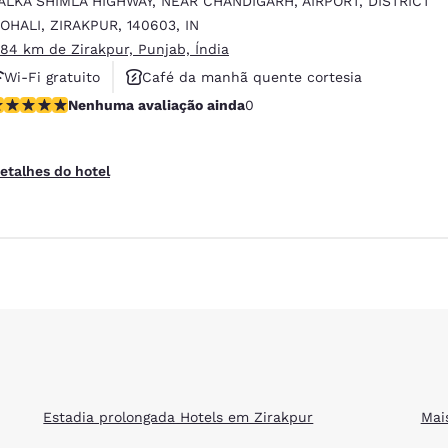
ALKA SHIMLA HIGHWAY, NEAR CHANDIGARH
,
AIRPORT, DISTRICT
México
Mexico
Español
English
OHALI
,
ZIRAKPUR
,
140603
,
IN
.84 km de Zirakpur, Punjab, Índia
Wi-Fi gratuito
Café da manhã quente cortesia
nd
Germany
España
enhuma avaliação ainda
Nenhuma avaliação ainda
0
Business Center
English
Español
France
France
etalhes do hotel
Français
English
Italia
Italy
Italiano
English
ngdom
India
New Zealan
English
English
Estadia prolongada Hotels em Zirakpur
Mai