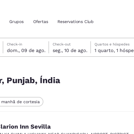
Grupos
Ofertas
Reservations Club
domingo, 9 de agosto
segunda-feira, 10 de agosto
segunda-feira, 10 de agosto data de check-out selecionada
domingo, 9 de agosto data do check-in selecionada
Check-in
Check-out
Quartos e hóspedes
dom., 09 de ago.
seg., 10 de ago.
1 quarto, 1 hó
zação atuais
tina
 idioma de sua preferência
r, Punjab, Índia
tes
Estados Unidos
América Lat
 manhã de cortesia
Español
Español
atina
Latin America
Canada
English
English
larion Inn Sevilla