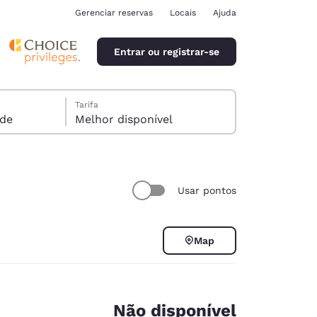
Gerenciar reservas
Locais
Ajuda
Entrar ou registrar-se
Tarifa
spede
Melhor disponível
Usar pontos
ina
Map
Não disponível