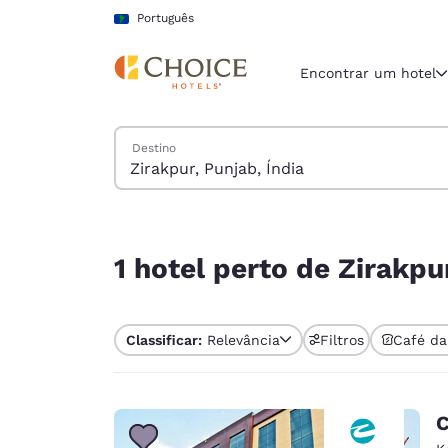
Carregamento concluído
Pular Para Conteúdo Principal
Português
Encontrar um hotel
Pesquisar hotéis
Destino
Região e locali
América La
Português
1 hotel perto de Zirakpur, Punjab, Índia
Selecione o
1 hotel perto de Zirakpu
Américas
United Sta
Classificar:
Relevância
Filtros
Café da
English
América L
Português
C