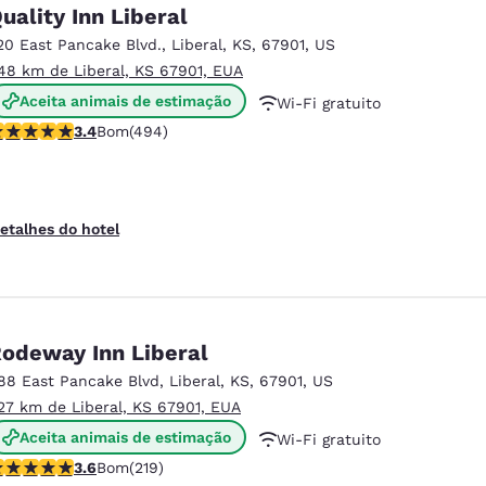
México
Mexico
uality Inn Liberal
Español
English
20 East Pancake Blvd.
,
Liberal
,
KS
,
67901
,
US
.48 km de Liberal, KS 67901, EUA
Aceita animais de estimação
Wi-Fi gratuito
nd
Germany
España
English
Español
lassificação 3.42 estrelas. Bom. 494 avaliações
3.4
Bom
(494)
Café da manhã quente cortesia
France
France
Français
English
etalhes do hotel
Italia
Italy
Italiano
English
ngdom
odeway Inn Liberal
88 East Pancake Blvd
,
Liberal
,
KS
,
67901
,
US
.27 km de Liberal, KS 67901, EUA
India
New Zealan
Aceita animais de estimação
Wi-Fi gratuito
English
English
lassificação 3.63 estrelas. Bom. 219 avaliações
3.6
Bom
(219)
Café da manhã continental cortesia