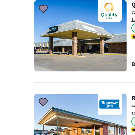
Canada
Q
Français
7
Europa
1
Deutschla
Deutsch
c
Spain
English
D
Ireland
English
United Ki
English
R
Ásia-Pacífico
4
1
Australia
English
c