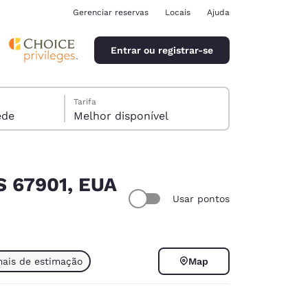
Gerenciar reservas
Locais
Ajuda
Entrar ou registrar-se
Tarifa
óspede
Melhor disponível
KS 67901, EUA
Usar pontos
ina
mais de estimação
Map