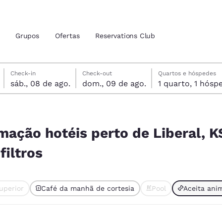
Grupos
Ofertas
Reservations Club
sábado, 8 de agosto
domingo, 9 de agosto
domingo, 9 de agosto data de check-out selecionada
sábado, 8 de agosto data do check-in selecionada
Check-in
Check-out
Quartos e hóspedes
sáb., 08 de ago.
dom., 09 de ago.
1 quarto, 1 h
zação atuais
tina
iberal, KS 67901, EUA correspondem aos seus filtros
 idioma de sua preferência
imação hotéis perto de Liberal, 
iltros
tes
Estados Unidos
América Lat
Español
Español
uperior
Café da manhã de cortesia
Pool
Aceita ani
atina
Latin America
Canada
nte selecionado
English
English