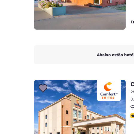
D
Abaixo estão hoté
C
2
3
c