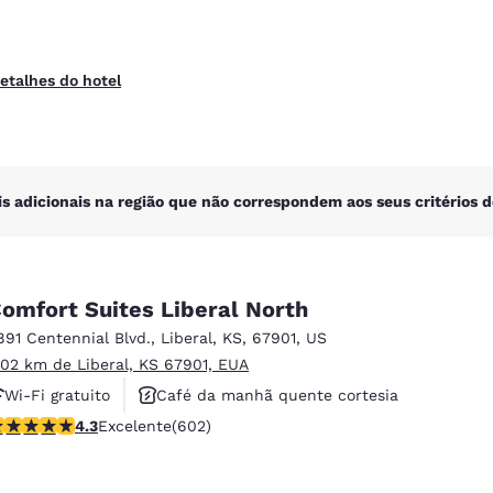
etalhes do hotel
is adicionais na região que não correspondem aos seus critérios d
omfort Suites Liberal North
891 Centennial Blvd.
,
Liberal
,
KS
,
67901
,
US
.02 km de Liberal, KS 67901, EUA
Wi-Fi gratuito
Café da manhã quente cortesia
lassificação 4.34 estrelas. Excelente. 602 avaliações
4.3
Excelente
(602)
Não fumante