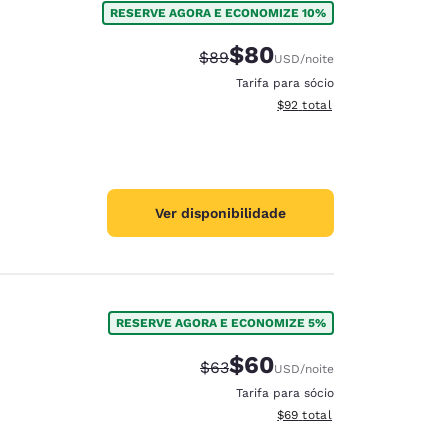
RESERVE AGORA E ECONOMIZE 10%
$80
Tarifa anterior “tachada”:
Tarifa com desconto:
$89
USD
/noite
Tarifa para sócio
Exibir detalhes do total est
$92
total
Ver disponibilidade
RESERVE AGORA E ECONOMIZE 5%
$60
Tarifa anterior “tachada”:
Tarifa com desconto:
$63
USD
/noite
d
Tarifa para sócio
Exibir detalhes do total est
$69
total