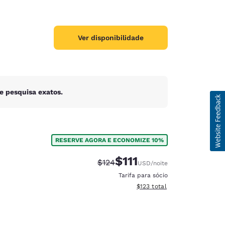
Ver disponibilidade
e pesquisa exatos.
RESERVE AGORA E ECONOMIZE 10%
$111
Tarifa anterior “tachada”:
Tarifa com desconto:
$124
USD
/noite
Tarifa para sócio
Exibir detalhes do total esti
$123
total