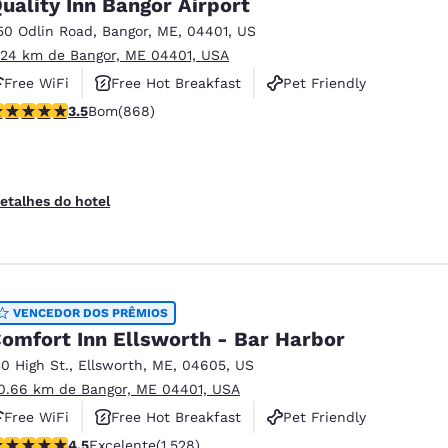
uality Inn Bangor Airport
50 Odlin Road
,
Bangor
,
ME
,
04401
,
US
.24 km de Bangor, ME 04401, USA
Free WiFi
Free Hot Breakfast
Pet Friendly
lassificação 3.51 estrelas. Bom. 868 avaliações
3.5
Bom
(868)
etalhes do hotel
VENCEDOR DOS PRÊMIOS
omfort Inn Ellsworth - Bar Harbor
30 High St.
,
Ellsworth
,
ME
,
04605
,
US
0.66 km de Bangor, ME 04401, USA
Free WiFi
Free Hot Breakfast
Pet Friendly
lassificação 4.54 estrelas. Excelente. 1528 avaliações
4.5
Excelente
(1.528)