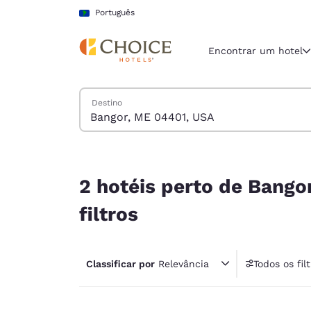
Carregamento concluído
Pular Para Conteúdo Principal
Português
Encontrar um hotel
Pesquisar hotéis
Destino
Região e locali
América La
Português
2 hotéis perto de Bangor, ME 04401, USA corres
Selecione o
2 hotéis perto de Bang
Américas
filtros
United Sta
English
Classificar por
Relevância
Todos os fil
América L
1 fil
Português