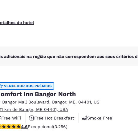
etalhes do hotel
is adicionais na região que não correspondem aos seus critérios d
VENCEDOR DOS PRÊMIOS
omfort Inn Bangor North
0 Bangor Mall Boulevard
,
Bangor
,
ME
,
04401
,
US
.11 km de Bangor, ME 04401, USA
Free WiFi
Free Hot Breakfast
Smoke Free
lassificação 4.6 estrelas. Excepcional. 3256 avaliações
4.6
Excepcional
(3.256)