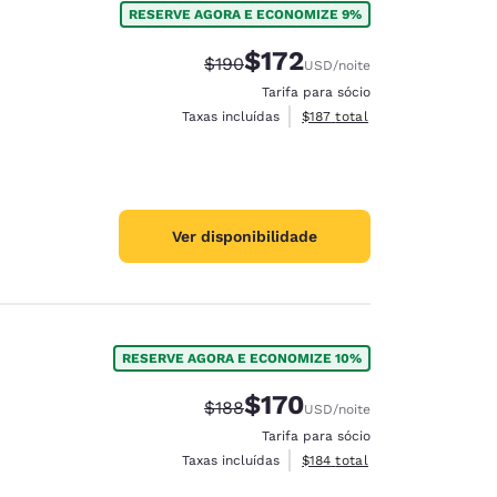
RESERVE AGORA E ECONOMIZE 9%
$172
Tarifa anterior “tachada”:
Tarifa com desconto:
$190
USD
/noite
Tarifa para sócio
Exibir detalhes do total esti
Taxas incluídas
$187
total
Ver disponibilidade
RESERVE AGORA E ECONOMIZE 10%
$170
Tarifa anterior “tachada”:
Tarifa com desconto:
$188
USD
/noite
d
Tarifa para sócio
Exibir detalhes do total esti
Taxas incluídas
$184
total