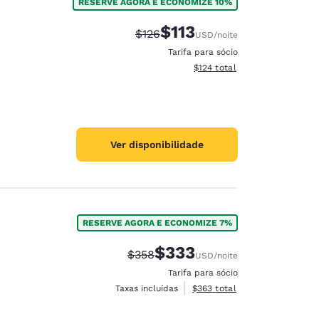
RESERVE AGORA E ECONOMIZE 10%
$113
Tarifa anterior “tachada”:
Tarifa com desconto:
$126
USD
/noite
Tarifa para sócio
Exibir detalhes do total esti
$124
total
Ver disponibilidade
RESERVE AGORA E ECONOMIZE 7%
$333
Tarifa anterior “tachada”:
Tarifa com desconto:
$358
USD
/noite
Tarifa para sócio
Exibir detalhes do total esti
Taxas incluídas
$363
total