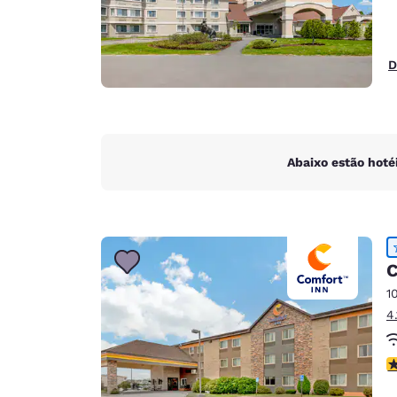
D
Abaixo estão hoté
C
1
4
c