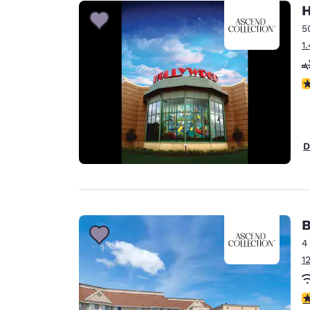
Canada
H
Français
5
Europa
1
Deutschla
Deutsch
N
Spain
English
D
Ireland
English
United Ki
English
B
Ásia-Pacífico
4
1
Australia
English
c