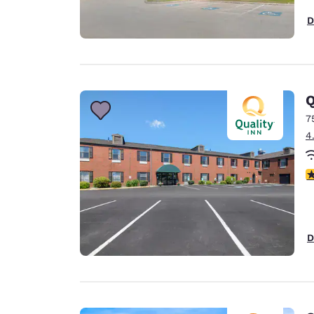
D
Q
7
4
c
D