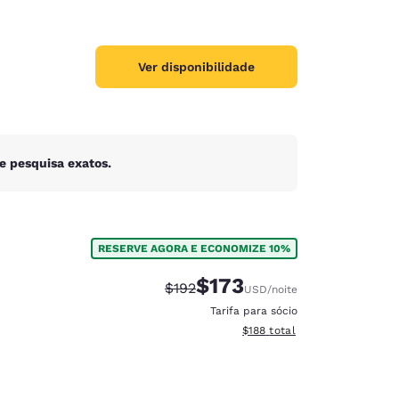
Ver disponibilidade
e pesquisa exatos.
RESERVE AGORA E ECONOMIZE 10%
$173
Tarifa anterior “tachada”:
Tarifa com desconto:
$192
USD
/noite
Tarifa para sócio
Exibir detalhes do total esti
$188
total