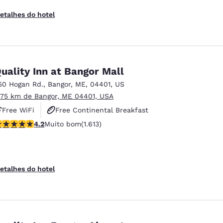
etalhes do hotel
uality Inn at Bangor Mall
50 Hogan Rd.
,
Bangor
,
ME
,
04401
,
US
.75 km de Bangor, ME 04401, USA
Free WiFi
Free Continental Breakfast
lassificação 4.18 estrelas. Muito bom. 1613 avaliações
4.2
Muito bom
(1.613)
Free Hot Breakfast
etalhes do hotel