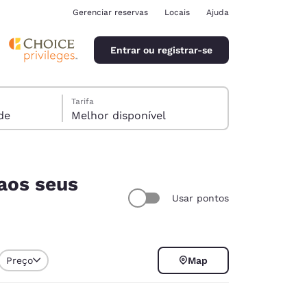
Gerenciar reservas
Locais
Ajuda
Entrar ou registrar-se
Tarifa
pede
Melhor disponível
aos seus
Usar pontos
ina
Preço
Map