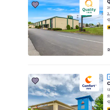
Q
2
3
c
D
C
1
4
c