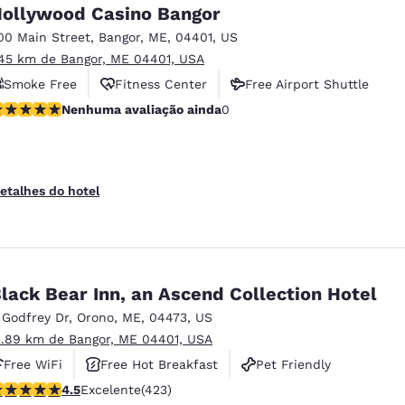
México
Mexico
ollywood Casino Bangor
Español
English
00 Main Street
,
Bangor
,
ME
,
04401
,
US
.45 km de Bangor, ME 04401, USA
Smoke Free
Fitness Center
Free Airport Shuttle
nd
Germany
España
English
Español
enhuma avaliação ainda
Nenhuma avaliação ainda
0
France
France
Français
English
etalhes do hotel
Italia
Italy
Italiano
English
ngdom
lack Bear Inn, an Ascend Collection Hotel
 Godfrey Dr
,
Orono
,
ME
,
04473
,
US
2.89 km de Bangor, ME 04401, USA
India
New Zealan
Free WiFi
Free Hot Breakfast
Pet Friendly
English
English
lassificação 4.55 estrelas. Excelente. 423 avaliações
4.5
Excelente
(423)