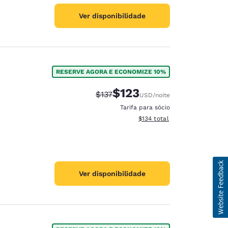
Ver disponibilidade
RESERVE AGORA E ECONOMIZE 10%
$123
Tarifa anterior “tachada”:
Tarifa com desconto:
$137
USD
/noite
Tarifa para sócio
Exibir detalhes do total esti
$134
total
Ver disponibilidade