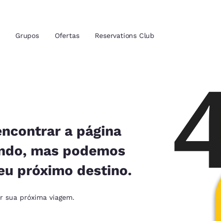
Grupos
Ofertas
Reservations Club
zação atuais
tina
 idioma de sua preferência
encontrar a página
ando, mas podemos
tes
Estados Unidos
América Lat
eu próximo destino.
Español
Español
atina
Latin America
Canada
ar sua próxima viagem.
English
English