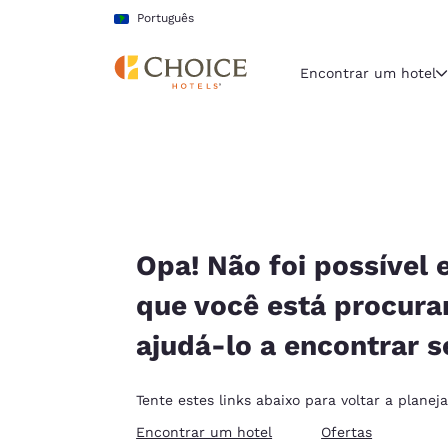
Carregamento concluído
Pular Para Conteúdo Principal
Português
Encontrar um hotel
Região e locali
América La
Português
Selecione o
Opa! Não foi possível 
Américas
que você está procur
United Sta
ajudá-lo a encontrar s
English
América L
Tente estes links abaixo para voltar a planej
Português
Encontrar um hotel
Ofertas