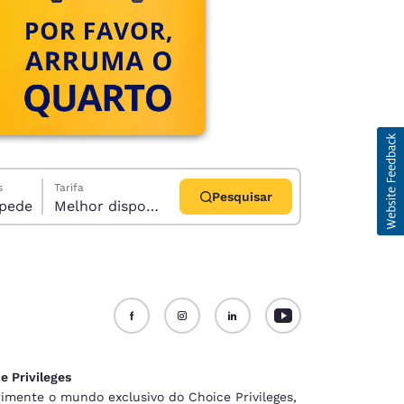
s
Tarifa
Pesquisar
1 hóspede
Melhor disponível
d
e Privileges
imente o mundo exclusivo do Choice Privileges,