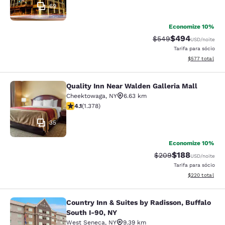
69
Economize 10%
$494
Tarifa anterior “tach
Tarifa com desc
$549
USD
/noite
Tarifa para sócio
Exibir detalhes
$577
total
Quality Inn Near Walden Galleria Mall
Quality Inn Near Walden Galleria Ma
Cheektowaga
,
NY
6.63 km
classificação 4.12 estrelas. Muito bom. 1378 avaliaçõe
4.1
(
1.378
)
35
Economize 10%
$188
Tarifa anterior “tach
Tarifa com des
$209
USD
/noite
Tarifa para sócio
Exibir detalhes
$220
total
Country Inn & Suites by Radisson, Buffalo
Country Inn & Suites by Radisson, B
South I-90, NY
West Seneca
,
NY
9.39 km