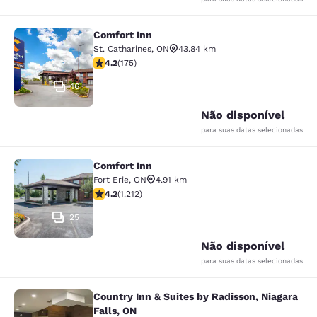
Comfort Inn
Comfort Inn
St. Catharines
,
ON
43.84 km
classificação 4.22 estrelas. Excelente. 175 avaliações
4.2
(
175
)
16
Não disponível
para suas datas selecionadas
Comfort Inn
Comfort Inn
Fort Erie
,
ON
4.91 km
classificação 4.16 estrelas. Muito bom. 1212 avaliações
4.2
(
1.212
)
25
Não disponível
para suas datas selecionadas
Country Inn & Suites by Radisson, Niagara
Country Inn & Suites by Radisson, N
Falls, ON