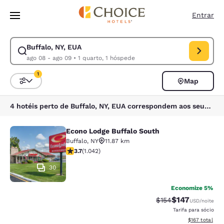
Carregamento concluído
Pular Para Conteúdo Principal
Entrar
Buffalo, NY, EUA
Modificar pesquisa para Buffalo, NY, EUA. Data de check-in ago 08, da
ago 08 - ago 09
•
1 quarto, 1 hóspede
1
Map
Classificar e filtrar
1 filtro atualmente selecionado
4 hotéis perto de Buffalo, NY, EUA correspondem aos seus filtros
Econo Lodge Buffalo South
Econo Lodge Buffalo South
Buffalo
,
NY
11.87 km
classificação 3.66 estrelas. Bom. 1042 avaliações
3.7
(
1.042
)
30
Economize 5%
$147
Tarifa anterior “tac
Tarifa com des
$154
USD
/noite
Tarifa para sócio
Exibir detalhe
$167
total