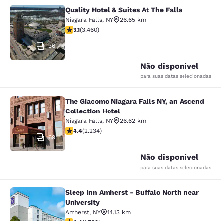
Quality Hotel & Suites At The Falls
Quality Hotel & Suites At The Falls
Niagara Falls
,
NY
26.65 km
classificação 3.13 estrelas. Bom. 3460 avaliações
3.1
(
3.460
)
36
Não disponível
para suas datas selecionadas
The Giacomo Niagara Falls NY, an Ascend
The Giacomo Niagara Falls NY, an A
Collection Hotel
Niagara Falls
,
NY
26.62 km
classificação 4.37 estrelas. Excelente. 2234 avaliaçõe
4.4
(
2.234
)
69
Não disponível
para suas datas selecionadas
Sleep Inn Amherst - Buffalo North near
Sleep Inn Amherst - Buffalo North n
University
Amherst
,
NY
14.13 km
classificação 4.38 estrelas. Excelente. 1799 avaliaçõe