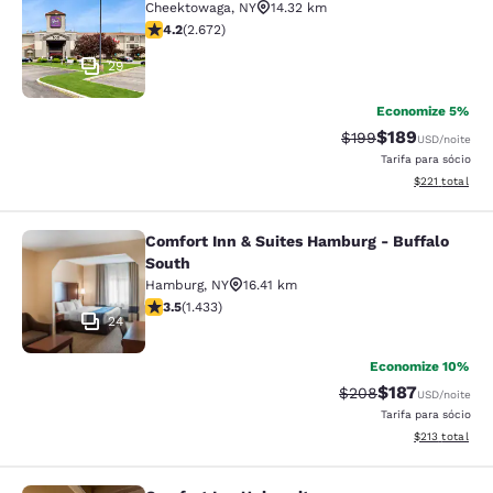
Cheektowaga
,
NY
14.32 km
classificação 4.19 estrelas. Muito bom. 2672 avaliaçõe
4.2
(
2.672
)
29
Economize 5%
$189
Tarifa anterior “tac
Tarifa com des
$199
USD
/noite
Tarifa para sócio
Exibir detalhe
$221
total
Comfort Inn & Suites Hamburg - Buffalo
Comfort Inn & Suites Hamburg - Buf
South
Hamburg
,
NY
16.41 km
classificação 3.45 estrelas. Bom. 1433 avaliações
3.5
(
1.433
)
24
Economize 10%
$187
Tarifa anterior “tac
Tarifa com des
$208
USD
/noite
Tarifa para sócio
Exibir detalhe
$213
total