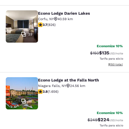
Econo Lodge Darien Lakes
Econo Lodge Darien Lakes
Corfu
,
NY
40.59 km
classificação 3.69 estrelas. Bom. 826 avaliações
3.7
(
826
)
39
Economize 10%
$135
Tarifa anterior “tac
Tarifa com des
$150
USD
/noite
Tarifa para sócio
Exibir detalhe
$150
total
Econo Lodge at the Falls North
Econo Lodge at the Falls North
Niagara Falls
,
NY
24.56 km
classificação 3.77 estrelas. Bom. 1656 avaliações
3.8
(
1.656
)
25
Economize 10%
$224
Tarifa anterior “tach
Tarifa com desc
$249
USD
/noite
Tarifa para sócio