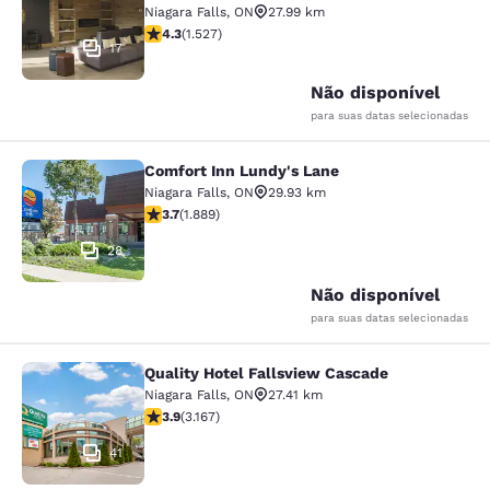
Niagara Falls
,
ON
27.99 km
classificação 4.32 estrelas. Excelente. 1527 avaliaçõe
4.3
(
1.527
)
17
Não disponível
para suas datas selecionadas
Comfort Inn Lundy's Lane
Comfort Inn Lundy's Lane
Niagara Falls
,
ON
29.93 km
classificação 3.67 estrelas. Bom. 1889 avaliações
3.7
(
1.889
)
28
Não disponível
para suas datas selecionadas
Quality Hotel Fallsview Cascade
Quality Hotel Fallsview Cascade
Niagara Falls
,
ON
27.41 km
classificação 3.9 estrelas. Bom. 3167 avaliações
3.9
(
3.167
)
41