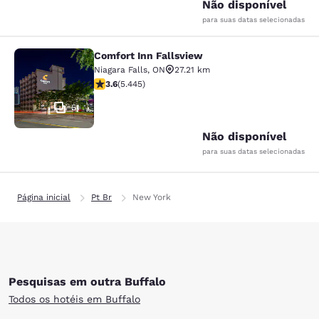
Não disponível
para suas datas selecionadas
Comfort Inn Fallsview
Comfort Inn Fallsview
Niagara Falls
,
ON
27.21 km
classificação 3.63 estrelas. Bom. 5445 avaliações
3.6
(
5.445
)
51
Não disponível
para suas datas selecionadas
Página inicial
Pt Br
New York
Pesquisas em outra Buffalo
Todos os hotéis em Buffalo