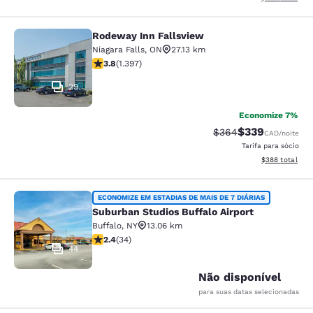
Rodeway Inn Fallsview
Rodeway Inn Fallsview
Niagara Falls
,
ON
27.13 km
classificação 3.84 estrelas. Bom. 1397 avaliações
3.8
(
1.397
)
29
Economize 7%
$339
Tarifa anterior “tach
Tarifa com desc
$364
CAD
/noite
Tarifa para sócio
Exibir detalhes
$388
total
Suburban Studios Buffalo Airport
ECONOMIZE EM ESTADIAS DE MAIS DE 7 DIÁRIAS
Suburban Studios Buffalo Airport
Buffalo
,
NY
13.06 km
classificação 2.35 estrelas. Razoável. 34 avaliações
2.4
(
34
)
44
Não disponível
para suas datas selecionadas