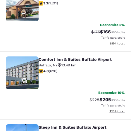
classificação 3.2 estrelas. Bom. 1211 avaliações
3.2
(
1.211
)
29
Economize 5%
$166
Tarifa anterior “tac
Tarifa com des
$175
USD
/noite
Tarifa para sócio
Exibir detalhe
$194
total
Comfort Inn & Suites Buffalo Airport
Comfort Inn & Suites Buffalo Airport
Buffalo
,
NY
13.49 km
classificação 3.96 estrelas. Bom. 620 avaliações
4.0
(
620
)
17
Economize 10%
$205
Tarifa anterior “tach
Tarifa com desc
$228
USD
/noite
Tarifa para sócio
Exibir detalhes
$239
total
Sleep Inn & Suites Buffalo Airport
Sleep Inn & Suites Buffalo Airport