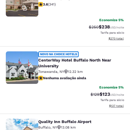
classificação 3.64 estrelas. Bom. 341 avaliações
3.6
(
341
)
17
Economize 5%
$238
Tarifa anterior “tach
Tarifa com desc
$250
USD
/noite
Tarifa para sócio
Exibir detalhes
$270
total
CenterWay Hotel Buffalo North Near
NOVO NA CHOICE HOTELS
CenterWay Hotel Buffalo North Near
University
Tonawanda
,
NY
12.32 km
9
Nenhuma avaliação ainda
Nenhuma avaliação ainda
Economize 5%
$123
Tarifa anterior “tac
Tarifa com des
$129
USD
/noite
Tarifa para sócio
Exibir detalhe
$137
total
Quality Inn Buffalo Airport
Quality Inn Buffalo Airport
Buffalo
,
NY
13.08 km