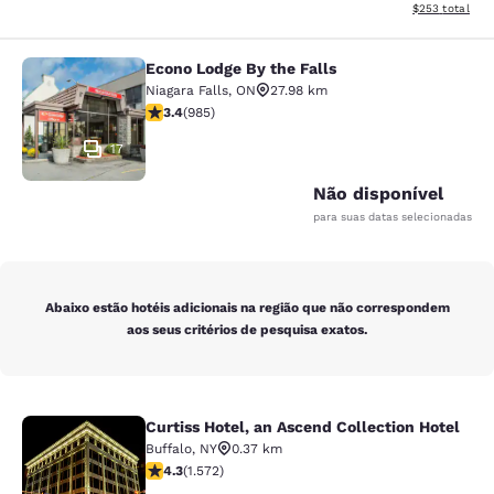
Exibir detalhes
$253
total
Econo Lodge By the Falls
Econo Lodge By the Falls
Niagara Falls
,
ON
27.98 km
classificação 3.37 estrelas. Bom. 985 avaliações
3.4
(
985
)
17
Não disponível
para suas datas selecionadas
Abaixo estão hotéis adicionais na região que não correspondem
aos seus critérios de pesquisa exatos.
Curtiss Hotel, an Ascend Collection Hotel
Curtiss Hotel, an Ascend Collection
Buffalo
,
NY
0.37 km
classificação 4.32 estrelas. Excelente. 1572 avaliaçõe
4.3
(
1.572
)