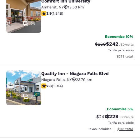
Comfort Inn University
Comfort Inn University
Amherst
,
NY
13.53 km
classificação 3.88 estrelas. Bom. 1848 avaliações
3.9
(
1.848
)
24
Economize 10%
$242
Tarifa anterior “tach
Tarifa com desc
$269
USD
/noite
Tarifa para sócio
Exibir detalhes
$275
total
Quality Inn - Niagara Falls Blvd
Quality Inn - Niagara Falls Blvd
Niagara Falls
,
NY
23.79 km
classificação 2.79 estrelas. Razoável. 1914 avaliações
2.8
(
1.914
)
30
Economize 5%
$229
Tarifa anterior “tac
Tarifa com desc
$241
USD
/noite
Tarifa para sócio
Exibir detalhe
Taxas incluídas
$261
total