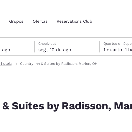
Grupos
Ofertas
Reservations Club
is
agosto
 10 de agosto
 10 de agosto data de check-out selecionada
agosto data do check-in selecionada
Check-out
Quartos e hósp
 ago.
seg., 10 de ago.
1 qua
zação atuais
tina
 hotéis
Country Inn & Suites by Radisson, Marion, OH
 idioma de sua preferência
tes
Estados Unidos
América Lat
Español
Español
 & Suites by Radisson, Mar
atina
Latin America
Canada
English
English