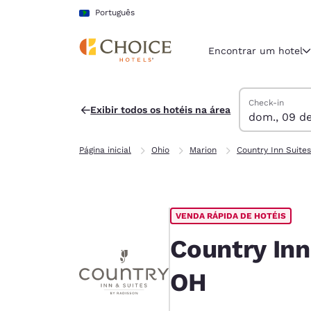
Carregamento concluído
Pular Para Conteúdo Principal
Português
Encontrar um hotel
Pesquisar hoté
domingo, 9 de 
segunda-feira,
segunda-feira,
domingo, 9 de 
Check-in
Exibir todos os hotéis na área
dom., 09 de
Região e locali
América La
Página inicial
Ohio
Marion
Country Inn Suites
Português
Selecione o
Américas
VENDA RÁPIDA DE HOTÉIS
United Sta
English
Country Inn
América L
OH
Português