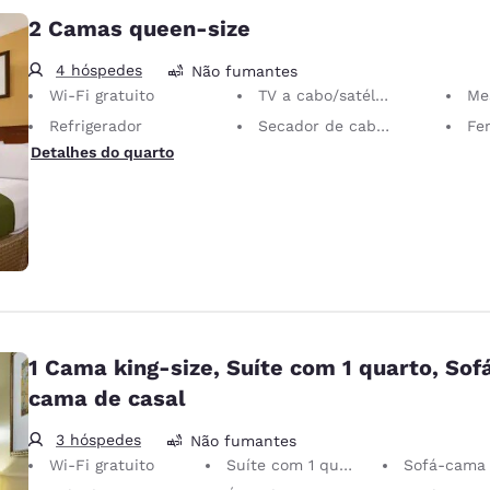
2 Camas queen-size
4 hóspedes
Não fumantes
Wi-Fi gratuito
TV a cabo/satélite
Mesa 
Refrigerador
Secador de cabelo
Ferro
Detalhes do quarto
1 Cama king-size, Suíte com 1 quarto, Sof
cama de casal
3 hóspedes
Não fumantes
Wi-Fi gratuito
Suíte com 1 quarto
Sofá-cama