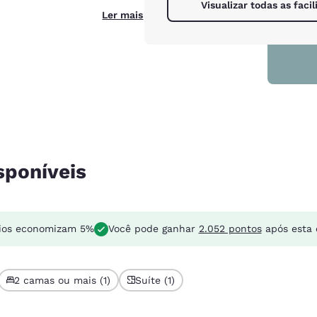
Visualizar todas as faci
Ler mais
sponíveis
ios economizam 5%
Você pode ganhar
2.052 pontos
após esta 
2 camas ou mais (1)
Suíte (1)