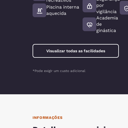
recreativos
por
Piscina interna
vigilância
aquecida
Academia
de
ginástica
Visualizar todas as facilidades
*Pode exigir um custo adicional
INFORMAÇÕES