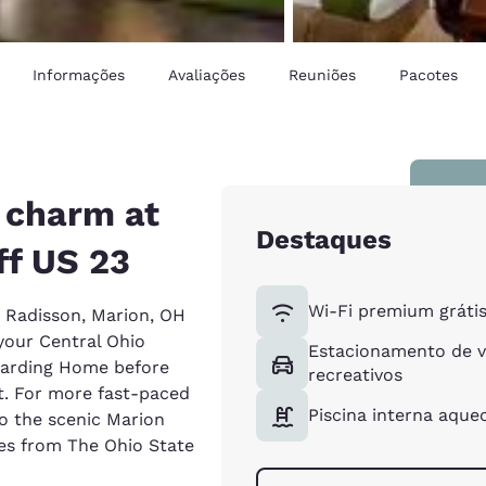
Informações
Avaliações
Reuniões
Pacotes
 charm at
Destaques
ff US 23
Wi-Fi premium gráti
y Radisson, Marion, OH
your Central Ohio
Estacionamento de v
 Harding Home before
recreativos
. For more fast-paced
Piscina interna aque
to the scenic Marion
utes from The Ohio State