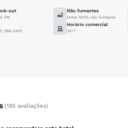
eck-out
Não fumantes
00 PM
Hotel 100% não fumante
x
Horário comercial
0) 386-5451
24/7
s
(
185 avaliações
)