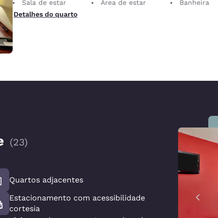
Sala de estar
Área de estar
Banheira
Detalhes do quarto
e
(
23
)
Quartos adjacentes
Estacionamento com acessibilidade
cortesia