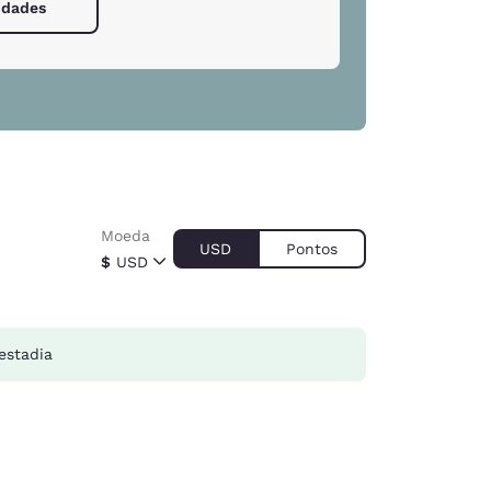
lidades
Moeda
USD
Pontos
$
USD
estadia