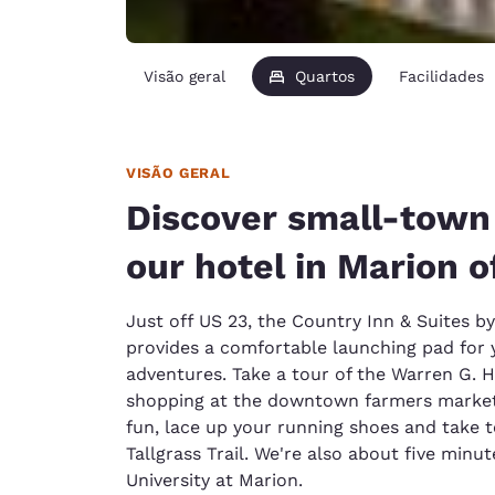
Visão geral
Quartos
Facilidades
VISÃO GERAL
Discover small-town
our hotel in Marion o
Just off US 23, the Country Inn & Suites b
provides a comfortable launching pad for 
adventures. Take a tour of the Warren G.
shopping at the downtown farmers market
fun, lace up your running shoes and take 
Tallgrass Trail. We're also about five min
University at Marion.