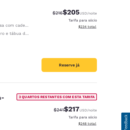
$205
Tarifa anterior “tachada”:
Tarifa com desconto:
$216
USD
/noite
Tarifa para sócio
com cadeira ergonômica
Exibir detalhes do total esti
$234
total
 e tábua de passar roupa
Reserve já
á-
3 QUARTOS RESTANTES COM ESTA TARIFA
$217
Tarifa anterior “tachada”:
Tarifa com desconto:
$241
USD
/noite
Tarifa para sócio
Exibir detalhes do total esti
$248
total