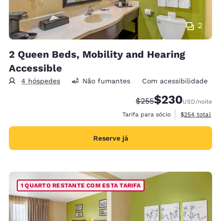
2
2 Queen Beds, Mobility and Hearing
Accessible
4 hóspedes
Não fumantes
Com acessibilidade
$230
Tarifa anterior “tacha
Tarifa com desco
$255
USD
/noite
Exibir detalh
Tarifa para sócio
$254
total
Reserve já
1 QUARTO RESTANTE COM ESTA TARIFA