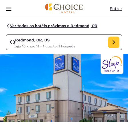
Carregamento concluído
Pular Para Conteúdo Principal
Entrar
Ver todos os hotéis próximos a Redmond, OR
Redmond, OR, US
Modificar pesquisa para Redmond, OR, US. Data de check-in ago 10, da
ago 10 - ago 11
•
1 quarto, 1 hóspede