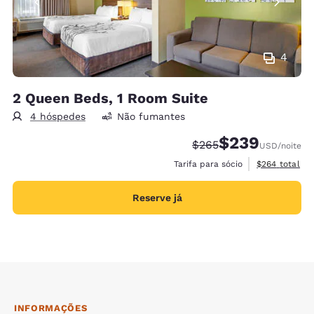
4
2 Queen Beds, 1 Room Suite
4 hóspedes
Não fumantes
$239
Tarifa anterior “tachad
Tarifa com desco
$265
USD
/noite
Exibir detalh
Tarifa para sócio
$264
total
Reserve já
INFORMAÇÕES