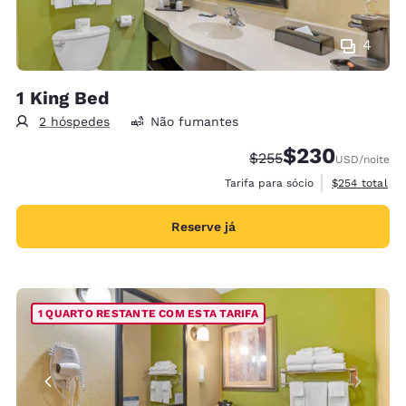
4
1 King Bed
2 hóspedes
Não fumantes
$230
Tarifa anterior “tacha
Tarifa com desco
$255
USD
/noite
Exibir detalh
Tarifa para sócio
$254
total
Reserve já
1 QUARTO RESTANTE COM ESTA TARIFA