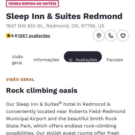
VENDA RÁPIDA DE HOTÉIS
Sleep Inn & Suites Redmond
1847 NW 6th St.
,
Redmond
,
OR
,
97756
,
US
classificação 4.45 estrelas. Excelente.
4.5
1067 avaliações
Visão
Informações
Avaliações
Pacotes
geral
VISÃO GERAL
Rock climbing oasis
®
Our Sleep Inn & Suites
hotel in Redmond is
conveniently located near Roberts Field-Redmond
Municipal Airport and the beautiful Smith Rock
State Park, which offers endless rock-climbing
possibilities. Our stylish guest rooms offer fresh