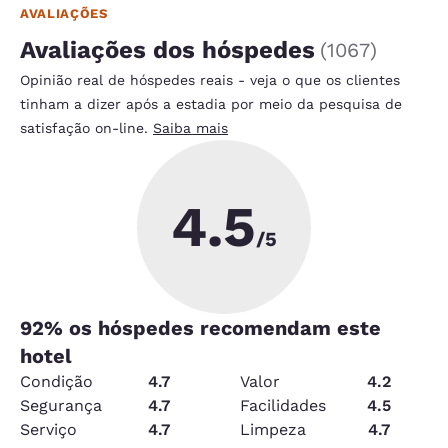
AVALIAÇÕES
Avaliações dos hóspedes
(
1067
)
Opinião real de hóspedes reais - veja o que os clientes
tinham a dizer após a estadia por meio da pesquisa de
satisfação on-line.
Saiba mais
4.5
/5
92
% os hóspedes recomendam este
hotel
Condição
4.7
Valor
4.2
Segurança
4.7
Facilidades
4.5
Serviço
4.7
Limpeza
4.7