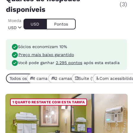
(3)
disponíveis
Moeda
USD
Pontos
USD
Sócios economizam 10%
Preço mais baixo garantido
Você pode ganhar
2.295 pontos
após esta estadia
Todos os tipos de quarto (3)
1 cama (1)
2 camas ou mais (2)
Suíte (1)
Com acessibilida
1 QUARTO RESTANTE COM ESTA TARIFA