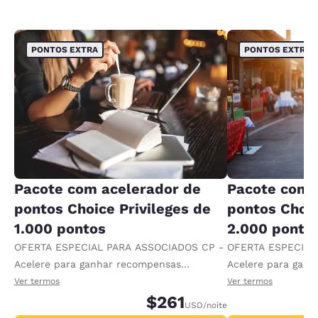
PONTOS EXTRA
PONTOS EXTRA
Pacote com acelerador de
Pacote com 
pontos Choice Privileges de
pontos Choic
1.000 pontos
2.000 ponto
OFERTA ESPECIAL PARA ASSOCIADOS CP -
OFERTA ESPECIAL
Acelere para ganhar recompensas
Acelere para gan
recebendo 1.000 pontos extras por diária.
recebendo 2.000 p
Ver termos
Ver termos
$261
USD
/noite