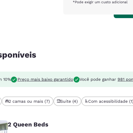
*Pode exigir um custo adicional
sponíveis
m 10%
Preço mais baixo garantido
Você pode ganhar
981 po
2 camas ou mais (7)
Suíte (4)
Com acessibilidade (1
2 Queen Beds