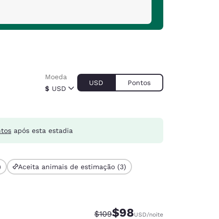
Moeda
USD
Pontos
$
USD
ntos
após esta estadia
)
Aceita animais de estimação (3)
$98
Tarifa anterior “tachada”:
Tarifa com desconto:
$109
USD
/noite