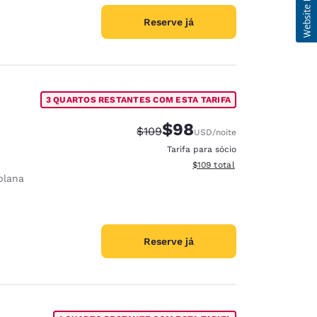
Reserve já
3 QUARTOS RESTANTES COM ESTA TARIFA
$98
Tarifa anterior “tachada”:
Tarifa com desconto:
$109
USD
/noite
Tarifa para sócio
Exibir detalhes do total esti
$109
total
plana
Reserve já