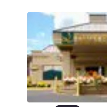
Canada
Français
Europa
Deutschla
Deutsch
Spain
English
Ireland
English
United Ki
English
Ásia-Pacífico
Australia
English