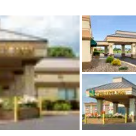
México
Mexico
Español
English
nd
Germany
España
English
Español
France
France
Français
English
Italia
Italy
Italiano
English
ngdom
India
New Zealan
English
English