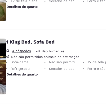
TV de tela plana
Secador de cabelo
Ferro e tábua de pass
Detalhes do quarto
1 King Bed, Sofa Bed
4 hóspedes
Não fumantes
Não são permitidos animais de estimação
Sofá-cama
Não são permitidos animais de estimação Somente animais de serviço são permitidos, gratuitamente.
TV de tela 
Refrigerador
Secador de cabelo
Ferro e tábua de pass
Detalhes do quarto