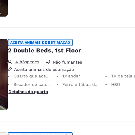
ACEITA ANIMAIS DE ESTIMAÇÃO
2 Double Beds, 1st Floor
4 hóspedes
Não fumantes
Aceita animais de estimação
Quarto que aceita animais de estimação Animais de serviço são permitidos, sem custo.
1.º andar
TV de tela 
Secador de cabelo
Ferro e tábua de passar roupa
HBO
Detalhes do quarto