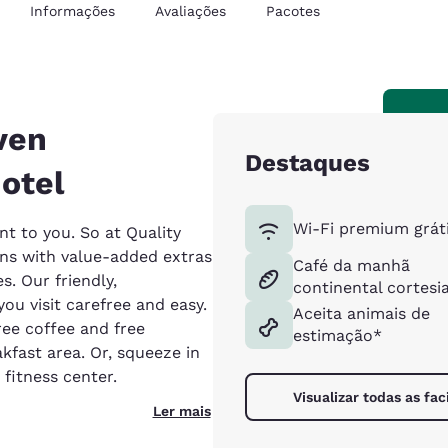
Informações
Avaliações
Pacotes
ven
Destaques
hotel
Wi-Fi premium grát
t to you. So at Quality
ns with value-added extras
Café da manhã
. Our friendly,
continental cortesi
ou visit carefree and easy.
Aceita animais de
ree coffee and free
estimação*
fast area. Or, squeeze in
 fitness center.
Visualizar todas as fac
Ler mais