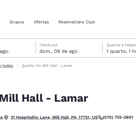
Grupos
Ofertas
Reservations Club
is
gosto
agosto
agosto data de check-out selecionada
gosto data do check-in selecionada
Check-out
Quartos e hósp
 ago.
dom., 09 de ago.
1 qua
zação atuais
tina
n hotéis
Quality Inn Mill Hall - Lamar
 idioma de sua preferência
 Mill Hall - Lamar
tes
Estados Unidos
América Lat
Español
Español
om.
es
(570) 755-2801
31 Hospitality Lane, Mill Hall, PA, 17751, US
atina
Latin America
Canada
English
English