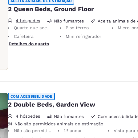
ACEITA ANIMAIS DE ESTIMAÇÃO
2 Queen Beds, Ground Floor
4 hóspedes
Não fumantes
Aceita animais de
Quarto que aceita animais de estimação Animais de serviço são permitidos, sem custo.
Piso térreo
Micro-on
Cafeteira
Mini refrigerador
Detalhes do quarto
COM ACESSIBILIDADE
2 Double Beds, Garden View
4 hóspedes
Não fumantes
Com acessibilidad
Não são permitidos animais de estimação
Não são permitidos animais de estimação Somente animais de serviço são permitidos, gratuitamente.
1.º andar
Vista para o j