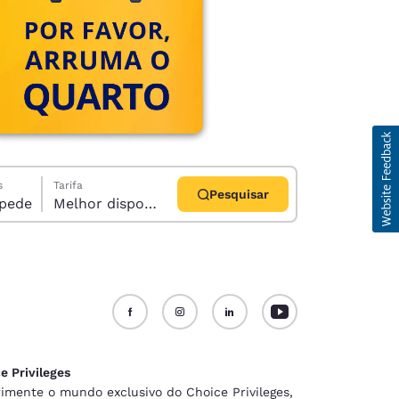
s
Tarifa
Pesquisar
1 hóspede
Melhor disponível
d
e Privileges
imente o mundo exclusivo do Choice Privileges,