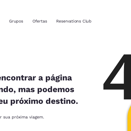
Grupos
Ofertas
Reservations Club
zação atuais
tina
 idioma de sua preferência
encontrar a página
ando, mas podemos
tes
Estados Unidos
América Lat
eu próximo destino.
Español
Español
atina
Latin America
Canada
ar sua próxima viagem.
English
English