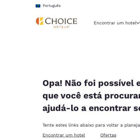
Carregamento concluído
Pular Para Conteúdo Principal
Português
Encontrar um hotel
Região e locali
América La
Português
Selecione o
Opa! Não foi possível 
Américas
que você está procur
United Sta
ajudá-lo a encontrar s
English
América L
Tente estes links abaixo para voltar a planej
Português
Encontrar um hotel
Ofertas