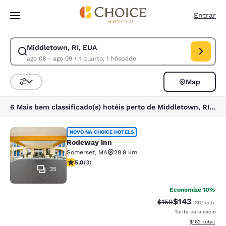
Carregamento concluído
Pular Para Conteúdo Principal
Entrar
Middletown, RI, EUA
Modificar pesquisa para Middletown, RI, EUA. Data de check-in ago 08,
ago 08 - ago 09
•
1 quarto, 1 hóspede
Map
Classificar e filtrar
6 Mais bem classificado(s) hotéis perto de Middletown, RI, EUA
Rodeway Inn
NOVO NA CHOICE HOTELS
Rodeway Inn
Somerset
,
MA
28.9 km
classificação 5 estrelas. Excepcional. 3 avaliações
5.0
(
3
)
35
Economize 10%
$143
Tarifa anterior “tac
Tarifa com des
$159
USD
/noite
Tarifa para sócio
Exibir detalhe
$163
total