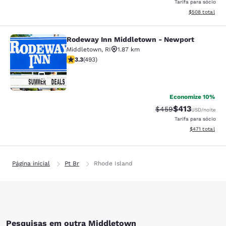
Tarifa para sócio
Exibir detalhes
$508
total
Rodeway Inn Middletown - Newport
Rodeway Inn Middletown - Newpor
Middletown
,
RI
1.87 km
classificação 3.26 estrelas. Bom. 493 avaliações
3.3
(
493
)
51
Economize 10%
$413
Tarifa anterior “tac
Tarifa com des
$459
USD
/noite
Tarifa para sócio
Exibir detalhe
$471
total
Página inicial
Pt Br
Rhode Island
Pesquisas em outra Middletown