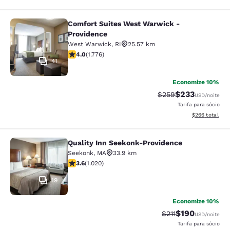
Comfort Suites West Warwick -
Comfort Suites West Warwick - Pro
Providence
West Warwick
,
RI
25.57 km
classificação 3.97 estrelas. Bom. 1776 avaliações
4.0
(
1.776
)
41
Economize 10%
$233
Tarifa anterior “tach
Tarifa com des
$259
USD
/noite
Tarifa para sócio
Exibir detalhes
$266
total
Quality Inn Seekonk-Providence
Quality Inn Seekonk-Providence
Seekonk
,
MA
33.9 km
classificação 3.56 estrelas. Bom. 1020 avaliações
3.6
(
1.020
)
19
Economize 10%
$190
Tarifa anterior “ta
Tarifa com des
$211
USD
/noite
Tarifa para sócio