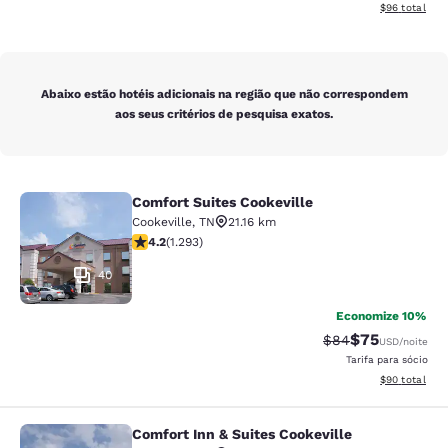
Exibir detalhe
$96
total
Abaixo estão hotéis adicionais na região que não correspondem
aos seus critérios de pesquisa exatos.
Comfort Suites Cookeville
Comfort Suites Cookeville
Cookeville
,
TN
21.16 km
classificação 4.17 estrelas. Muito bom. 1293 avaliaçõe
4.2
(
1.293
)
40
Economize 10%
$75
Tarifa anterior “t
Tarifa com de
$84
USD
/noite
Tarifa para sócio
Exibir detalhe
$90
total
Comfort Inn & Suites Cookeville
Comfort Inn & Suites Cookeville