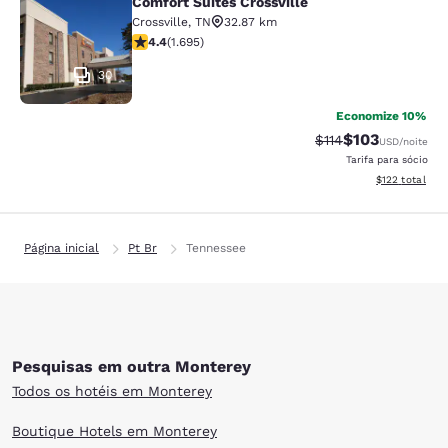
Comfort Suites Crossville
Comfort Suites Crossville
Crossville
,
TN
32.87 km
classificação 4.43 estrelas. Excelente. 1695 avaliaçõe
4.4
(
1.695
)
30
Economize 10%
$103
Tarifa anterior “ta
Tarifa com des
$114
USD
/noite
Tarifa para sócio
Exibir detalhe
$122
total
Página inicial
Pt Br
Tennessee
Pesquisas em outra Monterey
Todos os hotéis em Monterey
Boutique Hotels em Monterey