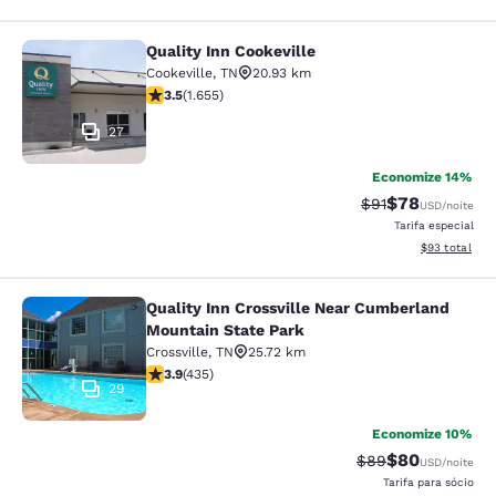
Quality Inn Cookeville
Quality Inn Cookeville
Cookeville
,
TN
20.93 km
classificação 3.52 estrelas. Bom. 1655 avaliações
3.5
(
1.655
)
27
Economize 14%
$78
Tarifa anterior “t
Tarifa com de
$91
USD
/noite
Tarifa especial
Exibir detalhe
$93
total
Quality Inn Crossville Near Cumberland
Quality Inn Crossville Near Cumber
Mountain State Park
Crossville
,
TN
25.72 km
classificação 3.94 estrelas. Bom. 435 avaliações
3.9
(
435
)
29
Economize 10%
$80
Tarifa anterior “t
Tarifa com de
$89
USD
/noite
Tarifa para sócio