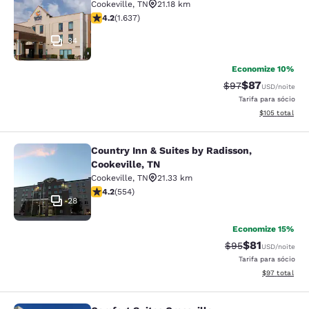
Cookeville
,
TN
21.18 km
classificação 4.15 estrelas. Muito bom. 1637 avaliaçõe
4.2
(
1.637
)
34
Economize 10%
$87
Tarifa anterior “t
Tarifa com de
$97
USD
/noite
Tarifa para sócio
Exibir detalhe
$105
total
Country Inn & Suites by Radisson,
Country Inn & Suites by Radisson, C
Cookeville, TN
Cookeville
,
TN
21.33 km
classificação 4.17 estrelas. Muito bom. 554 avaliações
4.2
(
554
)
28
Economize 15%
$81
Tarifa anterior “t
Tarifa com de
$95
USD
/noite
Tarifa para sócio
Exibir detalhe
$97
total