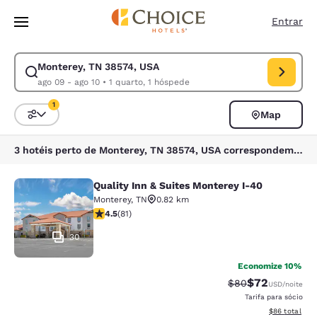
Carregamento concluído
Pular Para Conteúdo Principal
Entrar
Monterey, TN 38574, USA
Modificar pesquisa para Monterey, TN 38574, USA. Data de check-in ago
ago 09 - ago 10
•
1 quarto, 1 hóspede
1
Map
Classificar e filtrar
1 filtro atualmente selecionado
3 hotéis perto de Monterey, TN 38574, USA correspondem aos seus filtros
Quality Inn & Suites Monterey I-40
Quality Inn & Suites Monterey I-40
Monterey
,
TN
0.82 km
classificação 4.47 estrelas. Excelente. 81 avaliações
4.5
(
81
)
30
Economize 10%
$72
Tarifa anterior “t
Tarifa com de
$80
USD
/noite
Tarifa para sócio
Exibir detalhe
$86
total