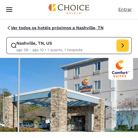
Carregamento concluído
Pular Para Conteúdo Principal
Entrar
Ver todos os hotéis próximos a Nashville, TN
Nashville, TN, US
Modificar pesquisa para Nashville, TN, US. Data de check-in ago 09, da
ago 09 - ago 10
•
1 quarto, 1 hóspede