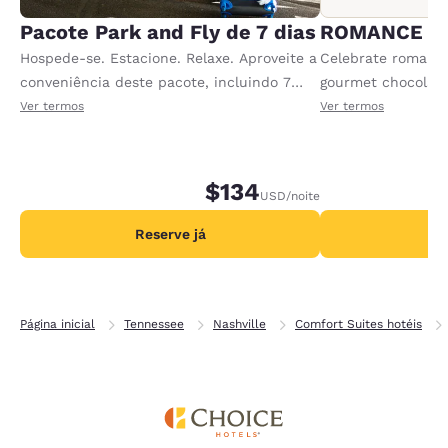
Pacote Park and Fly de 7 dias
ROMANCE P
Hospede-se. Estacione. Relaxe. Aproveite a
Celebrate romance 
conveniência deste pacote, incluindo 7
gourmet chocolate
noites de estacionamento, além de
sparkling cider an
Ver termos
Ver termos
transporte de ida e volta das 5h às 11h.
Offer available per
Estacionamento adicional disponível -
consulte a recepção.
$134
USD
/noite
Reserve já
R
Página inicial
Tennessee
Nashville
Comfort Suites hotéis