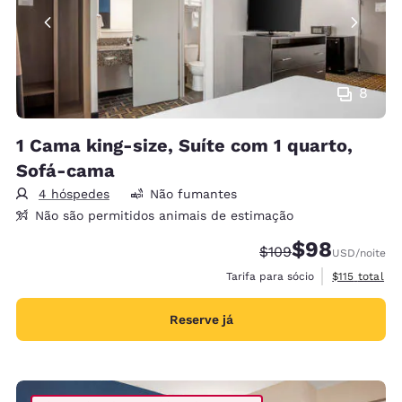
8
1 Cama king-size, Suíte com 1 quarto,
Sofá-cama
4 hóspedes
Não fumantes
Não são permitidos animais de estimação
$98
Tarifa anterior “tach
Tarifa com desc
$109
USD
/noite
Exibir detalh
Tarifa para sócio
$115
total
Reserve já