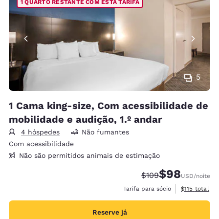
1 QUARTO RESTANTE COM ESTA TARIFA
5
1 Cama king-size, Com acessibilidade de
mobilidade e audição, 1.º andar
4 hóspedes
Não fumantes
Com acessibilidade
Não são permitidos animais de estimação
$98
Tarifa anterior “tach
Tarifa com desc
$109
USD
/noite
Exibir detalh
Tarifa para sócio
$115
total
Reserve já