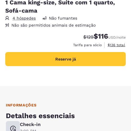
1 Cama king-size, Suíte com 1 quarto,
Sofá-cama
4 hóspedes
Não fumantes
Não são permitidos animais de estimação
$116
Tarifa anterior “tach
Tarifa com desc
$129
USD
/noite
Exibir detalh
Tarifa para sócio
$136
total
Reserve já
INFORMAÇÕES
Detalhes essenciais
Check-in
3:00 PM