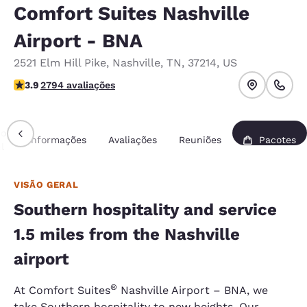
Comfort Suites Nashville
Airport - BNA
2521 Elm Hill Pike
,
Nashville
,
TN
,
37214
,
US
classificação 3.87 estrelas. Bom.
3.9
2794 avaliações
ão
Informações
Avaliações
Reuniões
Pacotes
l
VISÃO GERAL
Southern hospitality and service
1.5 miles from the Nashville
airport
®
At Comfort Suites
Nashville Airport – BNA, we
take Southern hospitality to new heights. Our