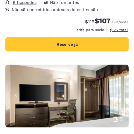
6 hóspedes
Não fumantes
Não são permitidos animais de estimação
$107
Tarifa anterior “tach
Tarifa com desco
$119
USD
/noite
Exibir detalh
Tarifa para sócio
$125
total
Reserve já
5