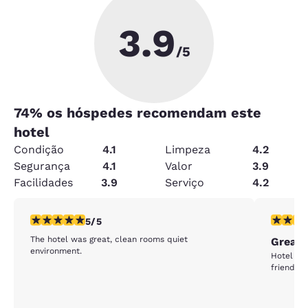
3.9
/5
74
% os hóspedes recomendam este
hotel
Condição
4.1
Limpeza
4.2
Segurança
4.1
Valor
3.9
Facilidades
3.9
Serviço
4.2
classificação 5 estrelas. Excepcional. 1 avaliação
classific
5/5
The hotel was great, clean rooms quiet
Great 
environment.
Hotel was
friendly