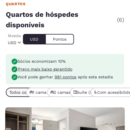
QUARTOS
Quartos de hóspedes
(6)
disponíveis
Moeda
USD
Pontos
USD
Sócios economizam 10%
Preço mais baixo garantido
Você pode ganhar
981 pontos
após esta estadia
Todos os tipos de quarto (6)
1 cama (5)
2 camas ou mais (1)
Suíte (5)
Com acessibilid