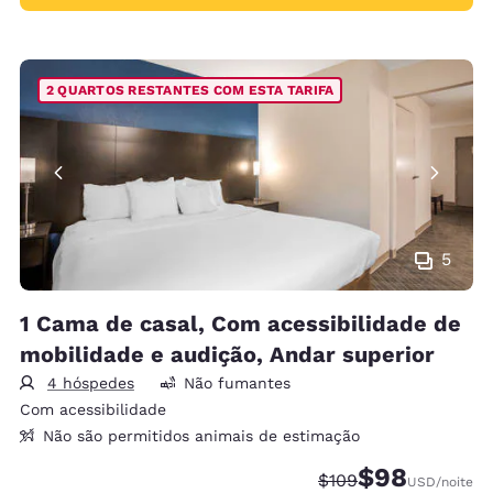
2 QUARTOS RESTANTES COM ESTA TARIFA
5
1 Cama de casal, Com acessibilidade de
mobilidade e audição, Andar superior
4 hóspedes
Não fumantes
Com acessibilidade
Não são permitidos animais de estimação
$98
Tarifa anterior “tach
Tarifa com desc
$109
USD
/noite