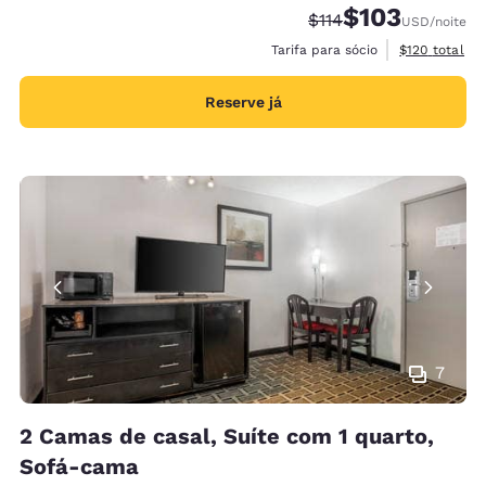
$103
Tarifa anterior “tach
Tarifa com desco
$114
USD
/noite
Exibir detalh
Tarifa para sócio
$120
total
Reserve já
7
2 Camas de casal, Suíte com 1 quarto,
Sofá-cama