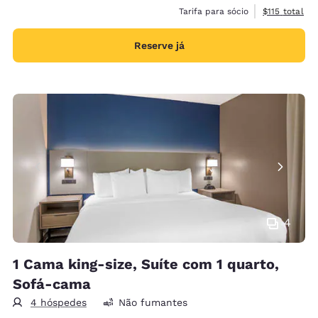
Exibir detalh
Tarifa para sócio
$115
total
Reserve já
4
1 Cama king-size, Suíte com 1 quarto,
Sofá-cama
4 hóspedes
Não fumantes