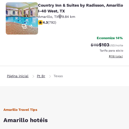
Country Inn & Suites by Radisson, Amarillo
Country Inn & Suites by Radisson, A
I-40 West, TX
Amarillo
,
TX
9.84 km
classificação 4.32 estrelas. Excelente. 792 avaliações
4.3
(
792
)
10
Economize 14%
$103
Tarifa anterior “ta
Tarifa com des
$119
USD
/noite
Tarifa para sócio
Exibir detalhe
$118
total
Página inicial
Pt Br
Texas
Amarillo Travel Tips
Amarillo hotéis