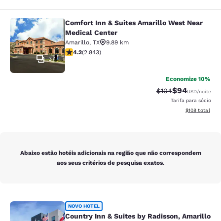
Comfort Inn & Suites Amarillo West Near
Comfort Inn & Suites Amarillo West
Medical Center
Amarillo
,
TX
9.89 km
classificação 4.18 estrelas. Muito bom. 2843 avaliaçõe
4.2
(
2.843
)
37
Economize 10%
$94
Tarifa anterior “ta
Tarifa com de
$104
USD
/noite
Tarifa para sócio
Exibir detalhe
$108
total
Abaixo estão hotéis adicionais na região que não correspondem
aos seus critérios de pesquisa exatos.
Country Inn & Suites by Radisson, A
NOVO HOTEL
Country Inn & Suites by Radisson, Amarillo