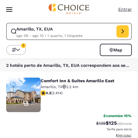
Carregamento concluído
Pular Para Conteúdo Principal
Entrar
Amarillo, TX, EUA
Modificar pesquisa para Amarillo, TX, EUA. Data de check-in ago 09, da
ago 09 - ago 10
•
1 quarto, 1 hóspede
1
Map
Classificar e filtrar
1 filtro atualmente selecionado
2 hotéis perto de Amarillo, TX, EUA correspondem aos seus filtros
Comfort Inn & Suites Amarillo East
Comfort Inn & Suites Amarillo East
Amarillo
,
TX
2.2 km
classificação 4.16 estrelas. Muito bom. 2414 avaliaçõe
4.2
(
2.414
)
31
Economize 10%
$125
Tarifa anterior “tac
Tarifa com des
$139
USD
/noite
Tarifa para sócio
Exibir detalhe
$144
total