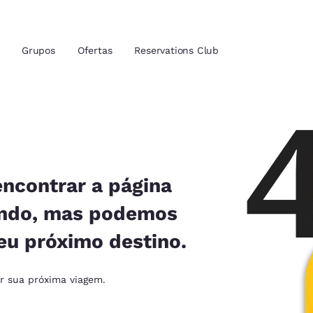
Grupos
Ofertas
Reservations Club
zação atuais
tina
 idioma de sua preferência
encontrar a página
ando, mas podemos
tes
Estados Unidos
América Lat
eu próximo destino.
Español
Español
atina
Latin America
Canada
ar sua próxima viagem.
English
English