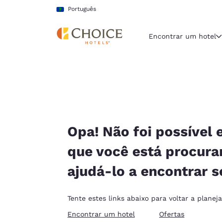
Carregamento concluído
Pular Para Conteúdo Principal
Português
Encontrar um hotel
Região e locali
América La
Português
Selecione o
Opa! Não foi possível 
Américas
que você está procur
United Sta
ajudá-lo a encontrar s
English
América L
Tente estes links abaixo para voltar a planej
Português
Encontrar um hotel
Ofertas