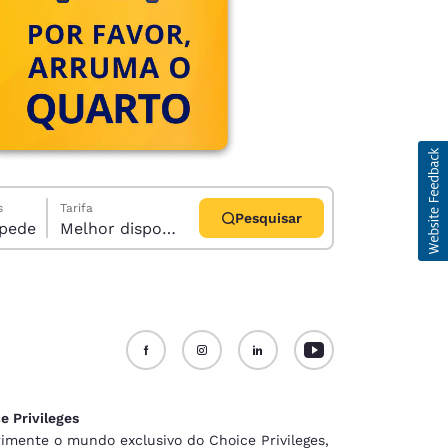
s
Tarifa
Pesquisar
1 hóspede
Melhor disponível
d
e Privileges
imente o mundo exclusivo do Choice Privileges,