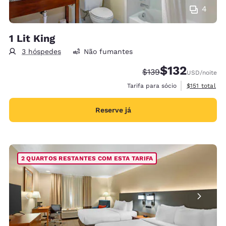
4
1 Lit King
3 hóspedes
Não fumantes
$132
Tarifa anterior “tacha
Tarifa com desc
$139
USD
/noite
Exibir detalh
Tarifa para sócio
$151
total
Reserve já
2 QUARTOS RESTANTES COM ESTA TARIFA