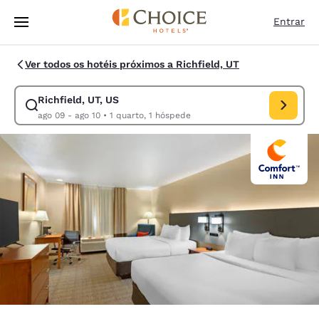
Carregamento concluído
Pular Para Conteúdo Principal
Entrar
Ver todos os hotéis próximos a Richfield, UT
Richfield, UT, US
Modificar pesquisa para Richfield, UT, US. Data de check-in ago 09, da
ago 09 - ago 10
•
1 quarto, 1 hóspede