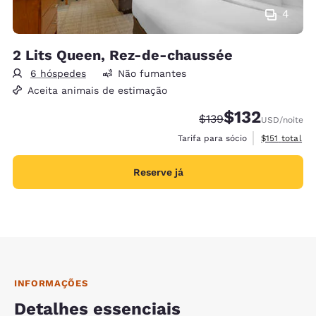
4
2 Lits Queen, Rez-de-chaussée
6 hóspedes
Não fumantes
Aceita animais de estimação
$132
Tarifa anterior “tacha
Tarifa com desc
$139
USD
/noite
Exibir detalh
Tarifa para sócio
$151
total
Reserve já
INFORMAÇÕES
Detalhes essenciais