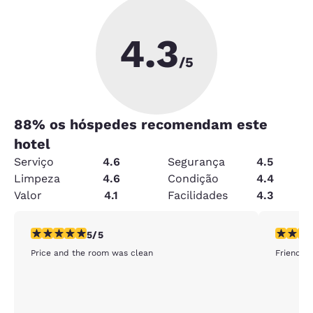
4.3
/5
88
% os hóspedes recomendam este
hotel
Serviço
4.6
Segurança
4.5
Limpeza
4.6
Condição
4.4
Valor
4.1
Facilidades
4.3
classificação 5 estrelas. Excepcional. 1 avaliação
classific
5/5
Price and the room was clean