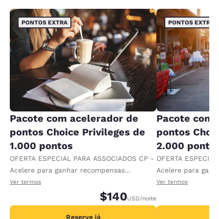
PONTOS EXTRA
PONTOS EXTRA
Pacote com acelerador de
Pacote com 
pontos Choice Privileges de
pontos Choic
1.000 pontos
2.000 ponto
OFERTA ESPECIAL PARA ASSOCIADOS CP -
OFERTA ESPECIAL
Acelere para ganhar recompensas
Acelere para gan
recebendo 1.000 pontos extras por diária.
recebendo 2.000 p
Ver termos
Ver termos
$140
USD
/noite
Reserve já
R