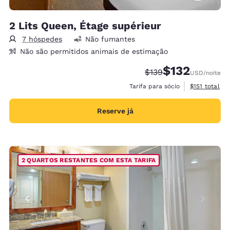
2 Lits Queen, Étage supérieur
7 hóspedes
Não fumantes
Não são permitidos animais de estimação
$132
Tarifa anterior “tacha
Tarifa com desc
$139
USD
/noite
Exibir detalh
Tarifa para sócio
$151
total
Reserve já
2 QUARTOS RESTANTES COM ESTA TARIFA