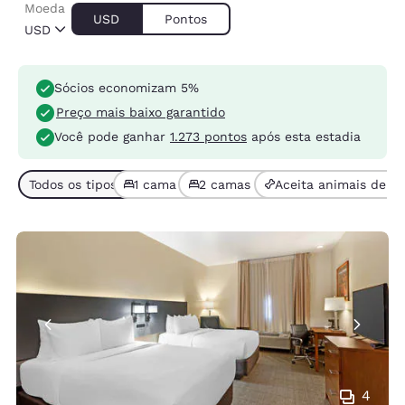
Moeda
USD
Pontos
USD
Sócios economizam 5%
Preço mais baixo garantido
Você pode ganhar
1.273 pontos
após esta estadia
Todos os tipos de quarto (4)
1 cama (1)
2 camas ou mais (3)
Aceita animais de es
4