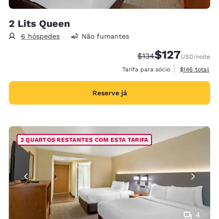
2 Lits Queen
6 hóspedes
Não fumantes
$127
Tarifa anterior “tacha
Tarifa com desco
$134
USD
/noite
Exibir detalh
Tarifa para sócio
$146
total
Reserve já
2 QUARTOS RESTANTES COM ESTA TARIFA
4