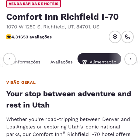
VENDA RÁPIDA DE HOTÉIS
Comfort Inn Richfield I-70
1070 W 1250 S
,
Richfield
,
UT
,
84701
,
US
classificação 4.35 estrelas. Excelente.
4.3
1653 avaliações
ão
Informações
Avaliações
Alimentação
Pacot
al
VISÃO GERAL
Your stop between adventure and
rest in Utah
Whether you’re road-tripping between Denver and
Los Angeles or exploring Utah’s iconic national
®
parks, our Comfort Inn
Richfield I-70 hotel offers