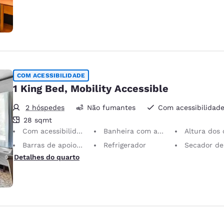
COM ACESSIBILIDADE
1 King Bed, Mobility Accessible
2 hóspedes
Não fumantes
Com acessibilidad
28 metros quadrados
28 sqmt
Com acessibilidade de mobilidade
Banheira com acessibilidade
Altura dos corrimãos antiderrapantes adjacentes ao va
Barras de apoio na banheira
Refrigerador
Secador de c
Detalhes do quarto