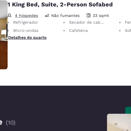
1 King Bed, Suite, 2-Person Sofabed
4 hóspedes
Não fumantes
33 sqmt
33 metros quadrados
Refrigerador
Secador de cabelo
Ferro
Micro-ondas
Cafeteira
Sof
Detalhes do quarto
e
(
10
)