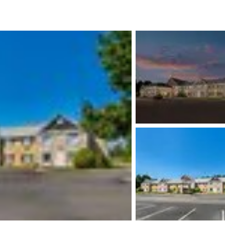
México
Mexico
Español
English
nd
Germany
España
English
Español
France
France
Français
English
Italia
Italy
Italiano
English
ngdom
India
New Zealan
English
English