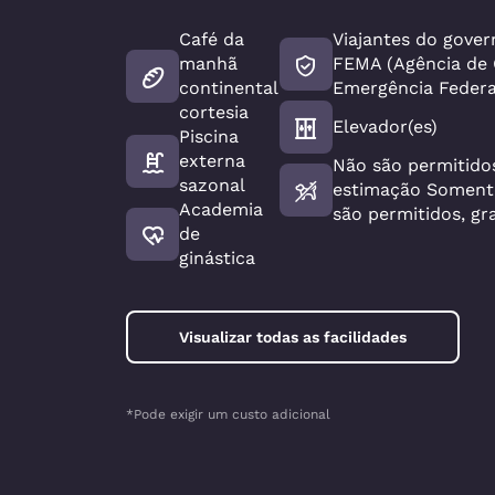
Café da
Viajantes do gover
manhã
FEMA (Agência de
continental
Emergência Federa
cortesia
Elevador(es)
Piscina
externa
Não são permitido
sazonal
estimação Somente
Academia
são permitidos, gr
de
ginástica
Visualizar todas as facilidades
*Pode exigir um custo adicional