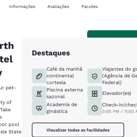
Informações
Avaliações
Pacotes
rth
Destaques
tel
Café da manhã
Viajantes do 
y
continental
(Agência de G
cortesia
Federal)
ur pet-
Piscina externa
Elevador(es)
sazonal
ty of
Academia de
Check-in/chec
 Take
ginástica
3:00 PM / 11:00
e
oor pool
Visualizar todas as facilidades
Isle State