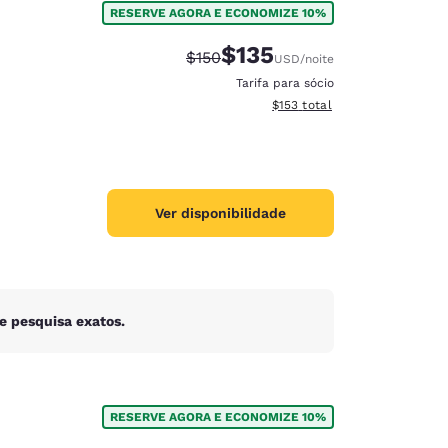
RESERVE AGORA E ECONOMIZE 10%
$135
Tarifa anterior “tachada”:
Tarifa com desconto:
$150
USD
/noite
Tarifa para sócio
Exibir detalhes do total esti
$153
total
Ver disponibilidade
e pesquisa exatos.
d
RESERVE AGORA E ECONOMIZE 10%