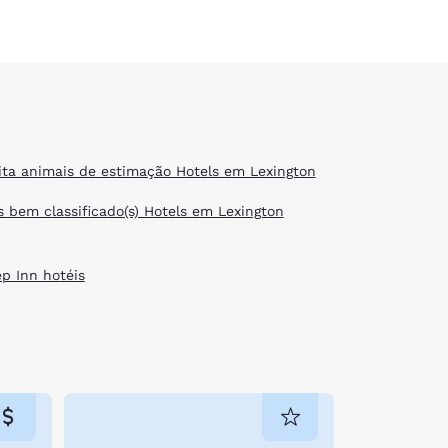
ita animais de estimação Hotels em Lexington
s bem classificado(s) Hotels em Lexington
ep Inn hotéis