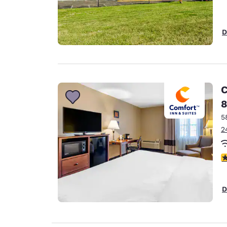
D
C
8
5
2
c
D