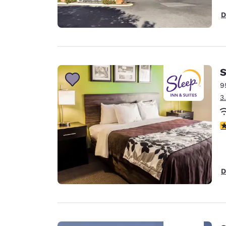
D
S
9
3
c
D