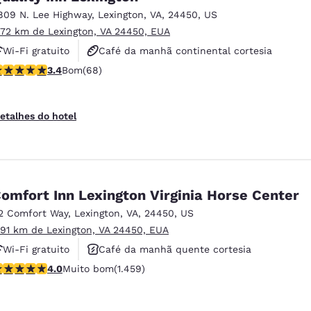
809 N. Lee Highway
,
Lexington
,
VA
,
24450
,
US
.72 km de Lexington, VA 24450, EUA
Wi-Fi gratuito
Café da manhã continental cortesia
lassificação 3.38 estrelas. Bom. 68 avaliações
3.4
Bom
(68)
Aceita animais de estimação
etalhes do hotel
omfort Inn Lexington Virginia Horse Center
2 Comfort Way
,
Lexington
,
VA
,
24450
,
US
.91 km de Lexington, VA 24450, EUA
Wi-Fi gratuito
Café da manhã quente cortesia
lassificação 4.03 estrelas. Muito bom. 1459 avaliações
4.0
Muito bom
(1.459)
Aceita animais de estimação