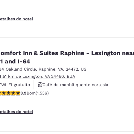
etalhes do hotel
omfort Inn & Suites Raphine - Lexington near
1 and I-64
84 Oakland Circle
,
Raphine
,
VA
,
24472
,
US
4.51 km de Lexington, VA 24450, EUA
Wi-Fi gratuito
Café da manhã quente cortesia
lassificação 3.93 estrelas. Bom. 1536 avaliações
3.9
Bom
(1.536)
Aceita animais de estimação
etalhes do hotel