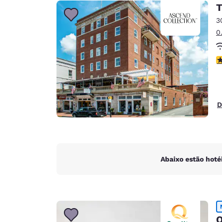
Canada
T
Français
3
Europa
0
Deutschla
Deutsch
c
Spain
English
D
Ireland
English
United Ki
English
Abaixo estão hoté
Ásia-Pacífico
Australia
English
Q