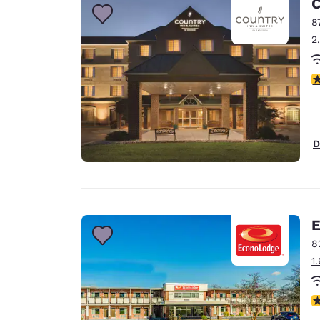
C
8
2
c
D
E
8
1
c