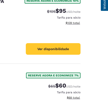
VA
RESERVE AGORA E ECONOMIZE 10%
$95
Tarifa anterior “tachada”:
Tarifa com desconto:
$105
USD
/noite
Tarifa para sócio
Exibir detalhes do total esti
$109
total
Ver disponibilidade
RESERVE AGORA E ECONOMIZE 7%
$60
Tarifa anterior “tachada”:
Tarifa com desconto:
$65
USD
/noite
Tarifa para sócio
Exibir detalhes do total est
$68
total