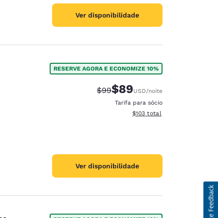
Ver disponibilidade
RESERVE AGORA E ECONOMIZE 10%
$89
Tarifa anterior “tachada”:
Tarifa com desconto:
$99
USD
/noite
Tarifa para sócio
Exibir detalhes do total esti
$103
total
Ver disponibilidade