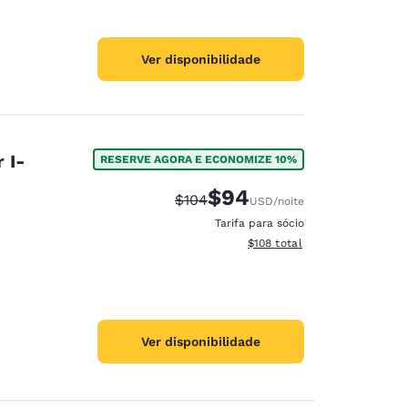
Ver disponibilidade
 I-
RESERVE AGORA E ECONOMIZE 10%
$94
Tarifa anterior “tachada”:
Tarifa com desconto:
$104
USD
/noite
Tarifa para sócio
Exibir detalhes do total esti
$108
total
Ver disponibilidade