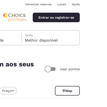
Gerenciar reservas
Locais
Ajuda
Entrar ou registrar-se
Tarifa
pede
Melhor disponível
m aos seus
Usar pontos
ina
Preço
Map