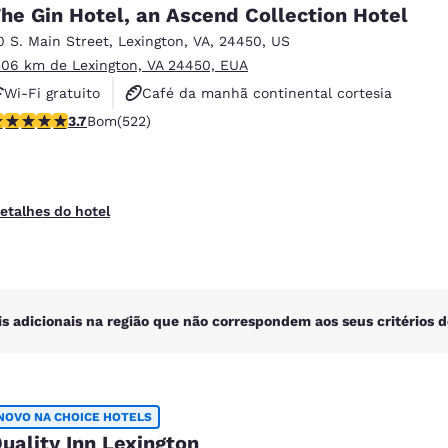
México
Mexico
he Gin Hotel, an Ascend Collection Hotel
Español
English
0 S. Main Street
,
Lexington
,
VA
,
24450
,
US
.06 km de Lexington, VA 24450, EUA
Wi-Fi gratuito
Café da manhã continental cortesia
nd
Germany
España
English
Español
lassificação 3.74 estrelas. Bom. 522 avaliações
3.7
Bom
(522)
Não fumante
France
France
Français
English
etalhes do hotel
Italia
Italy
Italiano
English
ngdom
is adicionais na região que não correspondem aos seus critérios d
India
New Zealan
English
English
NOVO NA CHOICE HOTELS
uality Inn Lexington