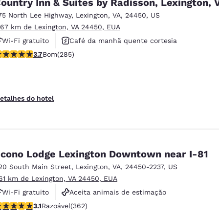
ountry Inn & Suites by Radisson, Lexington, 
75 North Lee Highway
,
Lexington
,
VA
,
24450
,
US
.67 km de Lexington, VA 24450, EUA
Wi-Fi gratuito
Café da manhã quente cortesia
lassificação 3.69 estrelas. Bom. 285 avaliações
3.7
Bom
(285)
Não fumante
etalhes do hotel
cono Lodge Lexington Downtown near I-81
20 South Main Street
,
Lexington
,
VA
,
24450-2237
,
US
.61 km de Lexington, VA 24450, EUA
Wi-Fi gratuito
Aceita animais de estimação
lassificação 3.06 estrelas. Razoável. 362 avaliações
3.1
Razoável
(362)