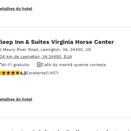
etalhes do hotel
leep Inn & Suites Virginia Horse Center
5 Maury River Road
,
Lexington
,
VA
,
24450
,
US
.24 km de Lexington, VA 24450, EUA
Wi-Fi gratuito
Café da manhã quente cortesia
lassificação 4.21 estrelas. Excelente. 1457 avaliações
4.2
Excelente
(1.457)
Aceita animais de estimação
etalhes do hotel