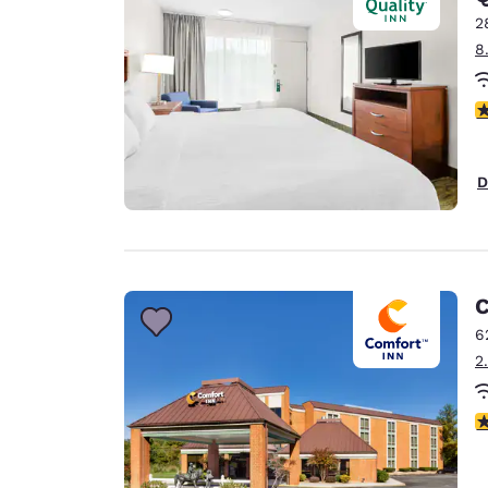
2
8
c
D
C
6
2
c