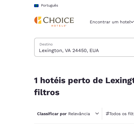
Carregamento concluído
Pular Para Conteúdo Principal
Português
Encontrar um hotel
Pesquisar hotéis
Destino
Região e locali
América La
Português
1 hotéis perto de Lexington, VA 24450, EUA corr
Selecione o
1 hotéis perto de Lexin
Américas
filtros
United Sta
English
Classificar por
Relevância
Todos os fil
América L
1 fil
Português