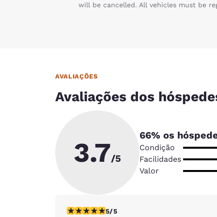
will be cancelled. All vehicles must be re
AVALIAÇÕES
Avaliações dos hóspede
66
% os hóspede
3.7
Condição
/5
Facilidades
Valor
classificação 5 estrelas. Excepcional. 1 avali
5/5