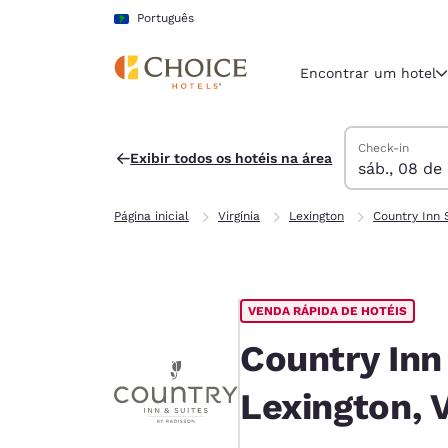
Carregamento concluído
Pular Para Conteúdo Principal
Português
Encontrar um hotel
Pesquisar hoté
sábado, 8 de a
domingo, 9 de 
domingo, 9 de 
sábado, 8 de a
Check-in
Exibir todos os hotéis na área
sáb., 08 de
Região e locali
América La
Página inicial
Virgínia
Lexington
Country Inn 
Português
Selecione o
Américas
VENDA RÁPIDA DE HOTÉIS
United Sta
English
Country Inn
América L
Lexington, 
Português