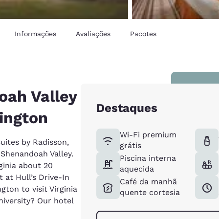
Informações
Avaliações
Pacotes
oah Valley
Destaques
xington
Wi-Fi premium
Suites by Radisson,
grátis
 Shenandoah Valley.
Piscina interna
ginia about 20
aquecida
 at Hull’s Drive-In
Café da manhã
ton to visit Virginia
quente cortesia
niversity? Our hotel