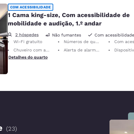
COM ACESSIBILIDADE
1 Cama king-size, Com acessibilidade de
mobilidade e audição, 1.º andar
2 hóspedes
Não fumantes
Com acessibilidad
Wi-Fi gratuito
Números de quartos em braile
Com acessibilidade de mob
Chuveiro com acessibilidade para cadeira de rodas
Alerta de alarme visual
Dispositivos com avisos sonor
Detalhes do quarto
e
(
23
)