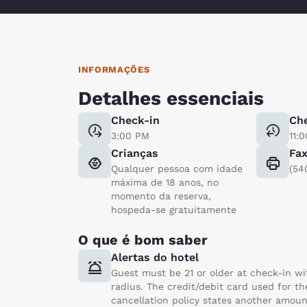
INFORMAÇÕES
Detalhes essenciais
Check-in
Ch
3:00 PM
11:
Crianças
Fa
Qualquer pessoa com idade
(54
máxima de 18 anos, no
momento da reserva,
hospeda-se gratuitamente
O que é bom saber
Alertas do hotel
Guest must be 21 or older at check-in wi
radius. The credit/debit card used for th
cancellation policy states another amoun