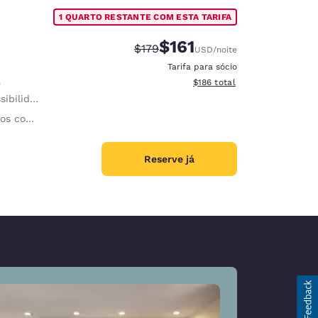
1 QUARTO RESTANTE COM ESTA TARIFA
$161
Tarifa anterior “tachada”:
Tarifa com desconto:
$179
USD
/noite
Tarifa para sócio
Exibir detalhes do total esti
e
$186
total
ilidade e audição
os de emergência
Reserve já