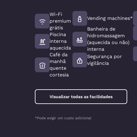
Wi-Fi
Vending machines*
premium
grátis
Banheira de
Piscina
hidromassagem
interna
(aquecida ou não)
aquecida
interna
Café da
Segurança por
manhã
vigilância
quente
cortesia
Visualizar todas as facilidades
*Pode exigir um custo adicional