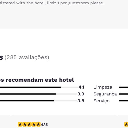
gistered with the hotel, limit 1 per guestroom please.
s
(
285 avaliações
)
s recomendam este hotel
4.1
Limpeza
3.9
Segurança
3.8
Serviço
ação
classificação 4 estrelas. Muito bom. 1 avaliação
cl
4/5