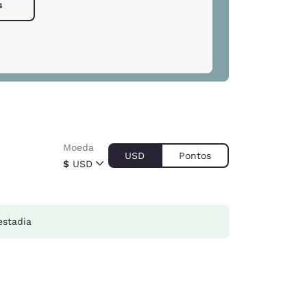
s
Moeda
USD
Pontos
$
USD
estadia