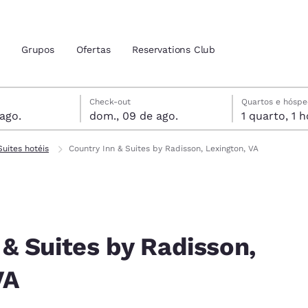
Grupos
Ofertas
Reservations Club
is
gosto
agosto
agosto data de check-out selecionada
gosto data do check-in selecionada
Check-out
Quartos e hósp
 ago.
dom., 09 de ago.
1 qua
zação atuais
tina
Suites hotéis
Country Inn & Suites by Radisson, Lexington, VA
 idioma de sua preferência
tes
Estados Unidos
América Lat
Español
Español
 & Suites by Radisson,
atina
Latin America
Canada
VA
English
English