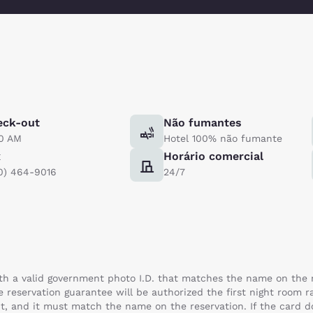
eck-out
Não fumantes
00 AM
Hotel 100% não fumante
x
Horário comercial
0) 464-9016
24/7
th a valid government photo I.D. that matches the name on the re
e reservation guarantee will be authorized the first night room r
t, and it must match the name on the reservation. If the card do