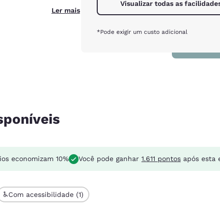
Visualizar todas as facilidade
Ler mais
*Pode exigir um custo adicional
sponíveis
ios economizam 10%
Você pode ganhar
1.611 pontos
após esta 
Com acessibilidade (1)