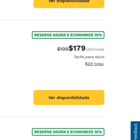
Ver disponibilidade
RESERVE AGORA E ECONOMIZE 10%
$179
Tarifa anterior “tachada”:
Tarifa com desconto:
$199
USD
/noite
Tarifa para sócio
Exibir detalhes do total esti
$201
total
Ver disponibilidade
RESERVE AGORA E ECONOMIZE 10%