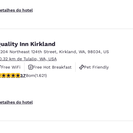
etalhes do hotel
uality Inn Kirkland
2204 Northeast 124th Street
,
Kirkland
,
WA
,
98034
,
US
0.32 km de Tulalip, WA, USA
Free WiFi
Free Hot Breakfast
Pet Friendly
lassificação 3.69 estrelas. Bom. 1621 avaliações
3.7
Bom
(1.621)
etalhes do hotel