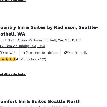
ountry Inn & Suites by Radisson, Seattle-
othell, WA
9333 North Creek Parkway
,
Bothell
,
WA
,
98011
,
US
3.78 km de Tulalip, WA, USA
Free WiFi
Free Hot Breakfast
Pet Friendly
lassificação 4.09 estrelas. Muito bom. 537 avaliações
4.1
Muito bom
(537)
etalhes do hotel
omfort Inn & Suites Seattle North