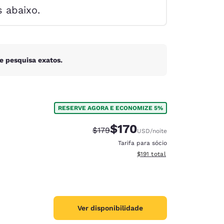
s abaixo.
e pesquisa exatos.
RESERVE AGORA E ECONOMIZE 5%
$170
Tarifa anterior “tachada”:
Tarifa com desconto:
$179
USD
/noite
Tarifa para sócio
Exibir detalhes do total esti
$191
total
d
Ver disponibilidade