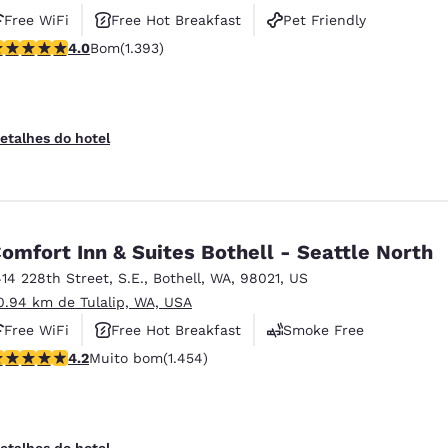
Free WiFi
Free Hot Breakfast
Pet Friendly
lassificação 3.98 estrelas. Bom. 1393 avaliações
4.0
Bom
(1.393)
etalhes do hotel
omfort Inn & Suites Bothell - Seattle North
414 228th Street, S.E.
,
Bothell
,
WA
,
98021
,
US
0.94 km de Tulalip, WA, USA
Free WiFi
Free Hot Breakfast
Smoke Free
lassificação 4.17 estrelas. Muito bom. 1454 avaliações
4.2
Muito bom
(1.454)
etalhes do hotel