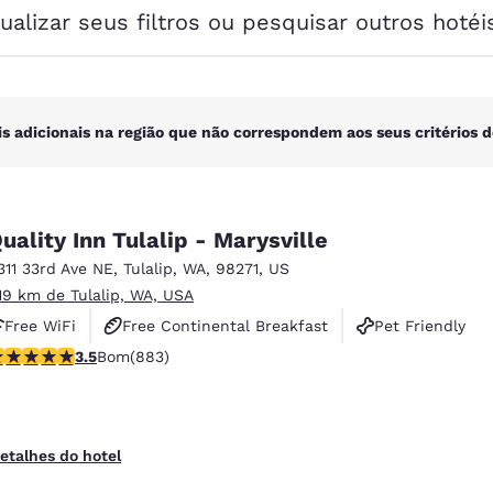
México
Mexico
ualizar seus filtros ou pesquisar outros hotéi
Español
English
nd
Germany
España
English
Español
is adicionais na região que não correspondem aos seus critérios d
France
France
Français
English
uality Inn Tulalip - Marysville
Italia
Italy
311 33rd Ave NE
,
Tulalip
,
WA
,
98271
,
US
Italiano
English
.19 km de Tulalip, WA, USA
ngdom
Free WiFi
Free Continental Breakfast
Pet Friendly
lassificação 3.53 estrelas. Bom. 883 avaliações
3.5
Bom
(883)
India
New Zealan
English
English
etalhes do hotel