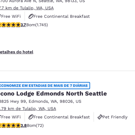
3700 Aurora Ave N
,
Seattle
,
WA
,
98133
,
US
7.7 km de Tulalip, WA, USA
Free WiFi
Free Continental Breakfast
lassificação 3.74 estrelas. Bom. 1745 avaliações
3.7
Bom
(1.745)
Free Hot Breakfast
etalhes do hotel
ECONOMIZE EM ESTADIAS DE MAIS DE 7 DIÁRIAS
cono Lodge Edmonds North Seattle
3825 Hwy 99
,
Edmonds
,
WA
,
98026
,
US
1.79 km de Tulalip, WA, USA
Free WiFi
Free Continental Breakfast
Pet Friendly
lassificação 3.82 estrelas. Bom. 72 avaliações
3.8
Bom
(72)