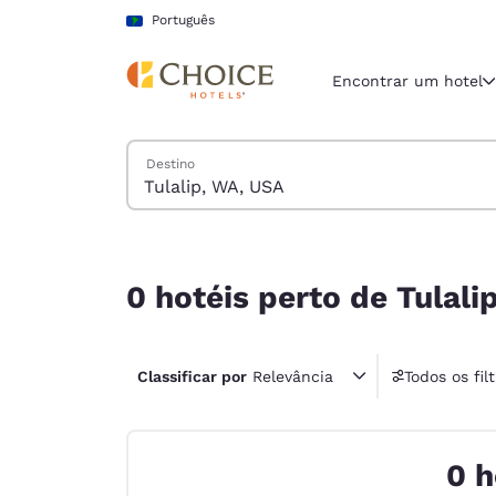
Carregamento concluído
Pular Para Conteúdo Principal
Português
Encontrar um hotel
Pesquisar hotéis
Destino
Região e locali
América La
Português
0 hotéis perto de Tulalip, WA, USA correspondem
Selecione o
0 hotéis perto de Tulal
Américas
United Sta
Classificar por
Relevância
Todos os fil
English
1 fil
América L
Português
0 h