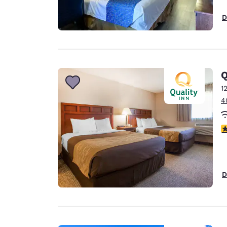
D
Q
1
4
c
D