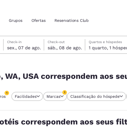
Grupos
Ofertas
Reservations Club
sexta-feira, 7 de agosto
sábado, 8 de agosto
sábado, 8 de agosto data de check-out selecionada
sexta-feira, 7 de agosto data do check-in selecionada
Check-in
Check-out
Quartos e hóspedes
sex., 07 de ago.
sáb., 08 de ago.
1 quarto, 1 hós
zação atuais
tina
 aos seus filtros
 idioma de sua preferência
ip, WA, USA correspondem aos seu
tes
Estados Unidos
América Lat
1
1
tros
Facilidades
Marcas
Classificação do hóspede
Español
Español
tro atualmente selecionado
1 filtro atualmente selecionado
atina
Latin America
Canada
English
English
otéis correspondem aos seus fil