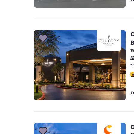
C
B
1
3
c
D
C