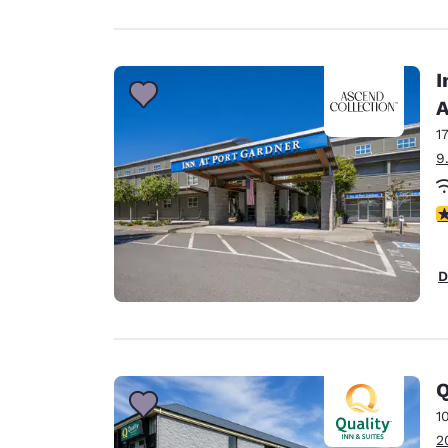
I
A
1
9
c
D
Q
1
2