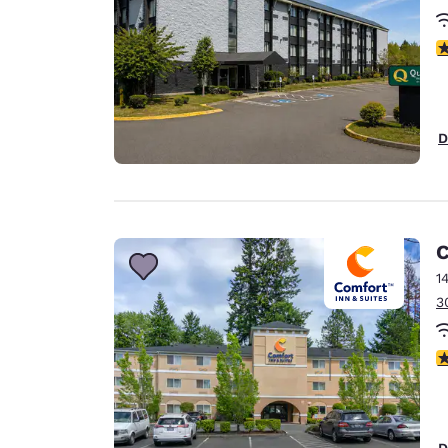
c
D
C
1
3
c
D