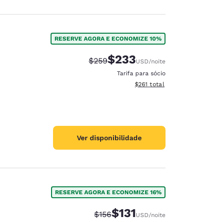
RESERVE AGORA E ECONOMIZE 10%
$233
Tarifa anterior “tachada”:
Tarifa com desconto:
$259
USD
/noite
Tarifa para sócio
Exibir detalhes do total esti
$261
total
Ver disponibilidade
RESERVE AGORA E ECONOMIZE 16%
$131
Tarifa anterior “tachada”:
Tarifa com desconto:
$156
USD
/noite