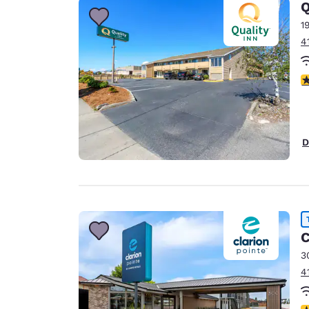
Q
1
4
c
D
C
3
4