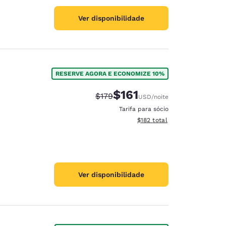
Ver disponibilidade
RESERVE AGORA E ECONOMIZE 10%
$161
Tarifa anterior “tachada”:
Tarifa com desconto:
$179
USD
/noite
Tarifa para sócio
Exibir detalhes do total esti
$182
total
Ver disponibilidade