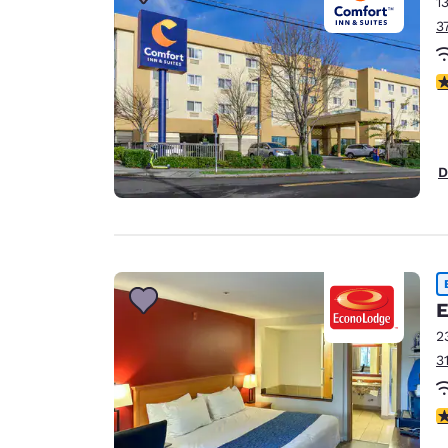
1
3
c
D
E
2
3
c