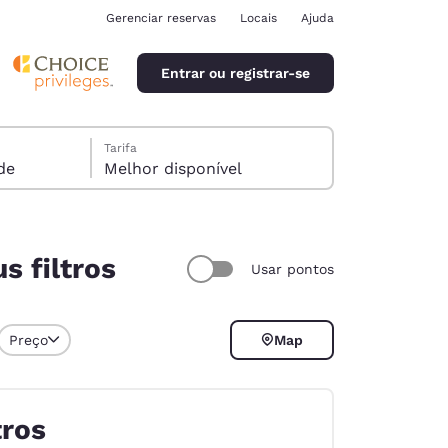
Gerenciar reservas
Locais
Ajuda
Entrar ou registrar-se
Tarifa
pede
Melhor disponível
s filtros
Usar pontos
ina
Preço
Map
tros