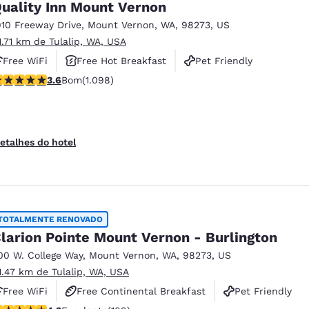
uality Inn Mount Vernon
910 Freeway Drive
,
Mount Vernon
,
WA
,
98273
,
US
1.71 km de Tulalip, WA, USA
Free WiFi
Free Hot Breakfast
Pet Friendly
lassificação 3.6 estrelas. Bom. 1098 avaliações
3.6
Bom
(1.098)
etalhes do hotel
TOTALMENTE RENOVADO
larion Pointe Mount Vernon - Burlington
00 W. College Way
,
Mount Vernon
,
WA
,
98273
,
US
1.47 km de Tulalip, WA, USA
Free WiFi
Free Continental Breakfast
Pet Friendly