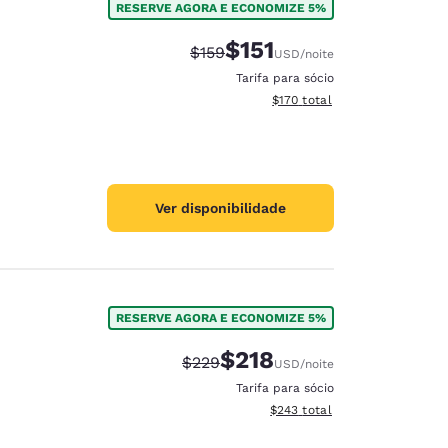
RESERVE AGORA E ECONOMIZE 5%
$151
Tarifa anterior “tachada”:
Tarifa com desconto:
$159
USD
/noite
Tarifa para sócio
Exibir detalhes do total esti
$170
total
Ver disponibilidade
RESERVE AGORA E ECONOMIZE 5%
$218
Tarifa anterior “tachada”:
Tarifa com desconto:
$229
USD
/noite
Tarifa para sócio
Exibir detalhes do total esti
$243
total