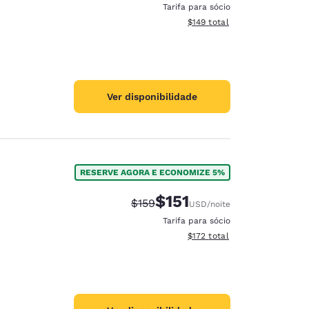
Tarifa para sócio
Exibir detalhes do total esti
$149
total
Ver disponibilidade
RESERVE AGORA E ECONOMIZE 5%
$151
Tarifa anterior “tachada”:
Tarifa com desconto:
$159
USD
/noite
Tarifa para sócio
Exibir detalhes do total esti
$172
total