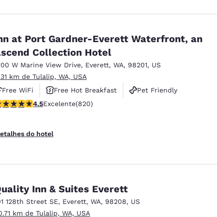
nn at Port Gardner-Everett Waterfront, an
scend Collection Hotel
700 W Marine View Drive
,
Everett
,
WA
,
98201
,
US
.31 km de Tulalip, WA, USA
Free WiFi
Free Hot Breakfast
Pet Friendly
lassificação 4.49 estrelas. Excelente. 820 avaliações
4.5
Excelente
(820)
etalhes do hotel
uality Inn & Suites Everett
01 128th Street SE
,
Everett
,
WA
,
98208
,
US
0.71 km de Tulalip, WA, USA