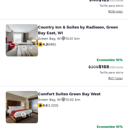
$199
USD
/noite
Tarifa para sócio
Exibir detalhe
$218
total
Country Inn & Suites by Radisson, Green
Country Inn & Suites by Radisson, G
Bay East, WI
Green Bay
,
WI
10.51 km
classificação 4.15 estrelas. Muito bom. 485 avaliações
4.2
(
485
)
19
Economize 10%
$188
Tarifa anterior “tach
Tarifa com des
$209
USD
/noite
Tarifa para sócio
Exibir detalhe
$217
total
Comfort Suites Green Bay West
Comfort Suites Green Bay West
Green Bay
,
WI
10.42 km
classificação 4.12 estrelas. Muito bom. 3220 avaliaçõe
4.1
(
3.220
)
57
Economize 10%