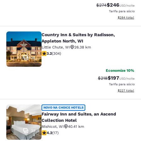
$246
Tarifa anterior “tach
Tarifa com desc
$274
USD
/noite
Tarifa para sócio
Exibir detalhes
$284
total
Country Inn & Suites by Radisson,
Country Inn & Suites by Radisson, A
Appleton North, WI
Little Chute
,
WI
26.38 km
classificação 3.24 estrelas. Bom. 304 avaliações
3.2
(
304
)
22
Economize 10%
$197
Tarifa anterior “tac
Tarifa com des
$218
USD
/noite
Tarifa para sócio
Exibir detalhes
$227
total
Fairway Inn and Suites, an Ascend C
NOVO NA CHOICE HOTELS
Fairway Inn and Suites, an Ascend
Collection Hotel
Mishicot
,
WI
40.41 km
39
classificação 4.24 estrelas. Excelente. 17 avaliações
4.2
(
17
)