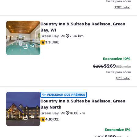
Tarifa para sócio
Exibir detalhes
$202
total
Country Inn & Suites by Radisson, Green
Country Inn & Suites by Radisson, G
Bay, WI
Green Bay
,
WI
2.94 km
classificação 3.28 estrelas. Bom. 366 avaliações
3.3
(
366
)
24
Economize 10%
$269
Tarifa anterior “tach
Tarifa com desc
$299
USD
/noite
Tarifa para sócio
Exibir detalhe
$311
total
Country Inn & Suites by Radisson, G
VENCEDOR DOS PRÊMIOS
Country Inn & Suites by Radisson, Green
Bay North
Green Bay
,
WI
16.08 km
24
classificação 4.63 estrelas. Excepcional. 432 avaliaçõ
4.6
(
432
)
Economize 5%
$189
Tarifa anterior “tac
Tarifa com des