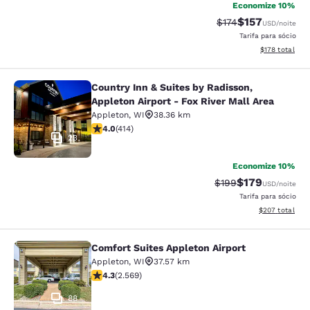
Economize 10%
$157
Tarifa anterior “tac
Tarifa com des
$174
USD
/noite
Tarifa para sócio
Exibir detalhe
$178
total
Country Inn & Suites by Radisson,
Country Inn & Suites by Radisson, Ap
Appleton Airport - Fox River Mall Area
Appleton
,
WI
38.36 km
classificação 3.96 estrelas. Bom. 414 avaliações
4.0
(
414
)
23
Economize 10%
$179
Tarifa anterior “tac
Tarifa com des
$199
USD
/noite
Tarifa para sócio
Exibir detalhes
$207
total
Comfort Suites Appleton Airport
Comfort Suites Appleton Airport
Appleton
,
WI
37.57 km
classificação 4.25 estrelas. Excelente. 2569 avaliaçõe
4.3
(
2.569
)
88