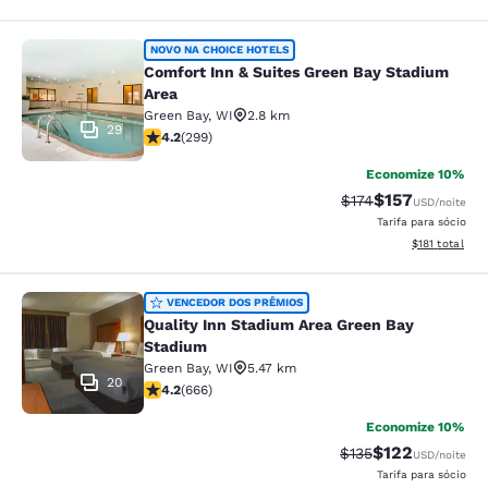
Comfort Inn & Suites Green Bay Sta
NOVO NA CHOICE HOTELS
Comfort Inn & Suites Green Bay Stadium
Area
Green Bay
,
WI
2.8 km
29
classificação 4.19 estrelas. Muito bom. 299 avaliações
4.2
(
299
)
Economize 10%
$157
Tarifa anterior “tac
Tarifa com des
$174
USD
/noite
Tarifa para sócio
Exibir detalhe
$181
total
Quality Inn Stadium Area Green Bay
VENCEDOR DOS PRÊMIOS
Quality Inn Stadium Area Green Bay
Stadium
Green Bay
,
WI
5.47 km
20
classificação 4.18 estrelas. Muito bom. 666 avaliações
4.2
(
666
)
Economize 10%
$122
Tarifa anterior “tac
Tarifa com des
$135
USD
/noite
Tarifa para sócio