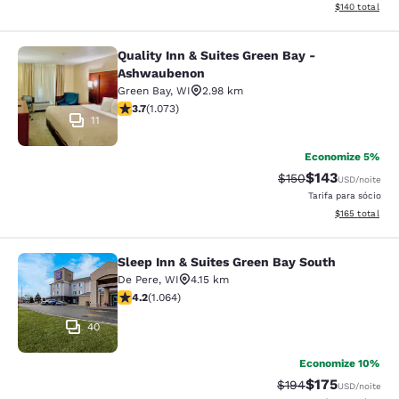
Exibir detalhe
$140
total
Quality Inn & Suites Green Bay -
Quality Inn & Suites Green Bay - A
Ashwaubenon
Green Bay
,
WI
2.98 km
classificação 3.66 estrelas. Bom. 1073 avaliações
3.7
(
1.073
)
11
Economize 5%
$143
Tarifa anterior “tac
Tarifa com des
$150
USD
/noite
Tarifa para sócio
Exibir detalhe
$165
total
Sleep Inn & Suites Green Bay South
Sleep Inn & Suites Green Bay South
De Pere
,
WI
4.15 km
classificação 4.2 estrelas. Excelente. 1064 avaliações
4.2
(
1.064
)
40
Economize 10%
$175
Tarifa anterior “tac
Tarifa com des
$194
USD
/noite