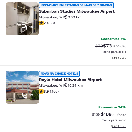
Suburban Studios Milwaukee Airpor
ECONOMIZE EM ESTADIAS DE MAIS DE 7 DIÁRIAS
Suburban Studios Milwaukee Airport
Milwaukee
,
WI
8.98 km
classificação 2.66 estrelas. Razoável. 38 avaliações
2.7
(
38
)
40
Economize 7%
$73
Tarifa anterior “t
Tarifa com de
$78
USD
/noite
Tarifa para sócio
Exibir detalhe
$86
total
Royle Hotel Milwaukee Airport
NOVO NA CHOICE HOTELS
Royle Hotel Milwaukee Airport
Milwaukee
,
WI
10.34 km
classificação 3.85 estrelas. Bom. 1166 avaliações
3.9
(
1.166
)
19
Economize 24%
$106
Tarifa anterior “tac
Tarifa com des
$139
USD
/noite
Tarifa para sócio
Exibir detalhe
$125
total