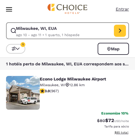
Carregamento concluído
Pular Para Conteúdo Principal
Entrar
Milwaukee, WI, EUA
Modificar pesquisa para Milwaukee, WI, EUA. Data de check-in ago 10, 
ago 10 - ago 11
•
1 quarto, 1 hóspede
1
Map
Classificar e filtrar
1 filtro atualmente selecionado
1 hotéis perto de Milwaukee, WI, EUA correspondem aos seus filtros
Econo Lodge Milwaukee Airport
Econo Lodge Milwaukee Airport
Milwaukee
,
WI
12.86 km
classificação 2.95 estrelas. Razoável. 967 avaliações
3.0
(
967
)
25
Economize 10%
$72
Tarifa anterior “t
Tarifa com de
$80
USD
/noite
Tarifa para sócio
Exibir detalhe
$85
total