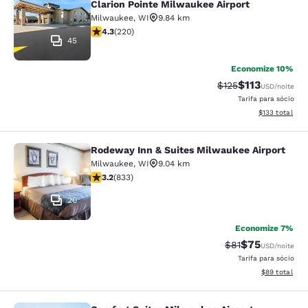
Clarion Pointe Milwaukee Airport
Milwaukee
,
WI
9.84 km
classificação 4.25 estrelas. Excelente. 220 avaliações
4.3
(
220
)
45
Economize 10%
$113
Tarifa anterior “ta
Tarifa com des
$125
USD
/noite
Tarifa para sócio
Exibir detalhe
$133
total
Rodeway Inn & Suites Milwaukee Airport
Rodeway Inn & Suites Milwaukee Ai
Milwaukee
,
WI
9.04 km
classificação 3.24 estrelas. Bom. 833 avaliações
3.2
(
833
)
20
Economize 7%
$75
Tarifa anterior “t
Tarifa com de
$81
USD
/noite
Tarifa para sócio
Exibir detalhe
$89
total