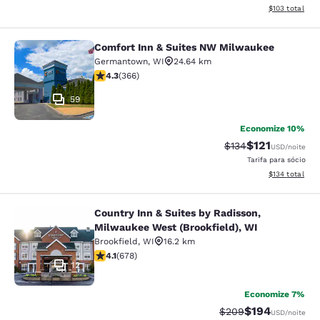
Exibir detalhe
$103
total
Comfort Inn & Suites NW Milwaukee
Comfort Inn & Suites NW Milwauke
Germantown
,
WI
24.64 km
classificação 4.28 estrelas. Excelente. 366 avaliações
4.3
(
366
)
59
Economize 10%
$121
Tarifa anterior “tac
Tarifa com des
$134
USD
/noite
Tarifa para sócio
Exibir detalhe
$134
total
Country Inn & Suites by Radisson,
Country Inn & Suites by Radisson, M
Milwaukee West (Brookfield), WI
Brookfield
,
WI
16.2 km
classificação 4.12 estrelas. Muito bom. 678 avaliações
4.1
(
678
)
12
Economize 7%
$194
Tarifa anterior “tach
Tarifa com des
$209
USD
/noite