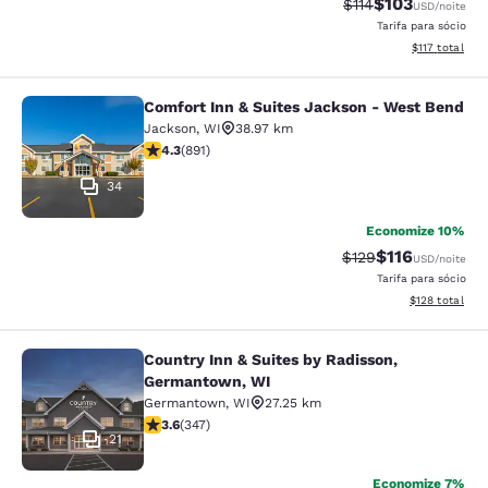
$103
Tarifa anterior “ta
Tarifa com des
$114
USD
/noite
Tarifa para sócio
Exibir detalhe
$117
total
Comfort Inn & Suites Jackson - West Bend
Comfort Inn & Suites Jackson - We
Jackson
,
WI
38.97 km
classificação 4.26 estrelas. Excelente. 891 avaliações
4.3
(
891
)
34
Economize 10%
$116
Tarifa anterior “tac
Tarifa com des
$129
USD
/noite
Tarifa para sócio
Exibir detalhe
$128
total
Country Inn & Suites by Radisson,
Country Inn & Suites by Radisson, 
Germantown, WI
Germantown
,
WI
27.25 km
classificação 3.63 estrelas. Bom. 347 avaliações
3.6
(
347
)
21
Economize 7%