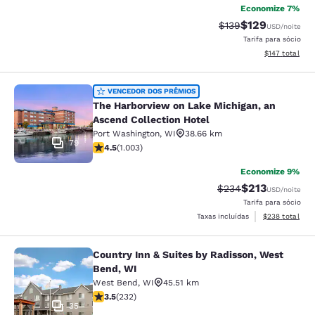
Economize 7%
$129
Tarifa anterior “tac
Tarifa com des
$139
USD
/noite
Tarifa para sócio
Exibir detalhe
$147
total
The Harborview on Lake Michigan, a
VENCEDOR DOS PRÊMIOS
The Harborview on Lake Michigan, an
Ascend Collection Hotel
Port Washington
,
WI
38.66 km
79
classificação 4.47 estrelas. Excelente. 1003 avaliações
4.5
(
1.003
)
Economize 9%
$213
Tarifa anterior “tac
Tarifa com des
$234
USD
/noite
Tarifa para sócio
Exibir detalhes
Taxas incluídas
$238
total
Country Inn & Suites by Radisson, West
Country Inn & Suites by Radisson, 
Bend, WI
West Bend
,
WI
45.51 km
classificação 3.52 estrelas. Bom. 232 avaliações
3.5
(
232
)
35