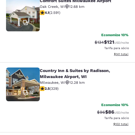
Comfort Suites Milwaukee Airport
Comfort Suites Milwaukee Airport
Oak Creek
,
WI
12.68 km
classificação 4.1 estrelas. Muito bom. 2591 avaliações
4.1
(
2.591
)
71
Economize 10%
$121
Tarifa anterior “tac
Tarifa com des
$134
USD
/noite
Tarifa para sócio
Exibir detalhe
$141
total
Country Inn & Suites by Radisson,
Country Inn & Suites by Radisson, M
Milwaukee Airport, WI
Milwaukee
,
WI
12.28 km
classificação 2.45 estrelas. Razoável. 329 avaliações
2.5
(
329
)
12
Economize 10%
$86
Tarifa anterior “t
Tarifa com de
$96
USD
/noite
Tarifa para sócio
Exibir detalhe
$102
total