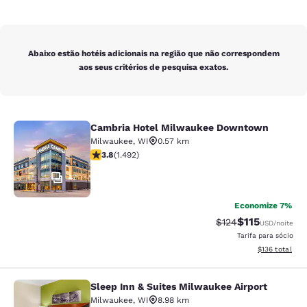
Abaixo estão hotéis adicionais na região que não correspondem
aos seus critérios de pesquisa exatos.
Cambria Hotel Milwaukee Downtown
Cambria Hotel Milwaukee Downto
Milwaukee
,
WI
0.57 km
classificação 3.81 estrelas. Bom. 1492 avaliações
3.8
(
1.492
)
47
Economize 7%
$115
Tarifa anterior “ta
Tarifa com des
$124
USD
/noite
Tarifa para sócio
Exibir detalhe
$136
total
Sleep Inn & Suites Milwaukee Airport
Sleep Inn & Suites Milwaukee Airpor
Milwaukee
,
WI
8.98 km