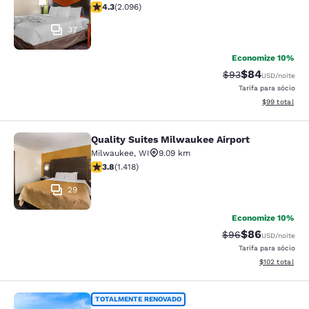
classificação 4.26 estrelas. Excelente. 2096 avaliaçõe
4.3
(
2.096
)
37
Economize 10%
$84
Tarifa anterior “t
Tarifa com de
$93
USD
/noite
Tarifa para sócio
Exibir detalhe
$99
total
Quality Suites Milwaukee Airport
Quality Suites Milwaukee Airport
Milwaukee
,
WI
9.09 km
classificação 3.82 estrelas. Bom. 1418 avaliações
3.8
(
1.418
)
29
Economize 10%
$86
Tarifa anterior “t
Tarifa com de
$96
USD
/noite
Tarifa para sócio
Exibir detalhe
$102
total
Clarion Pointe Milwaukee Airport
TOTALMENTE RENOVADO