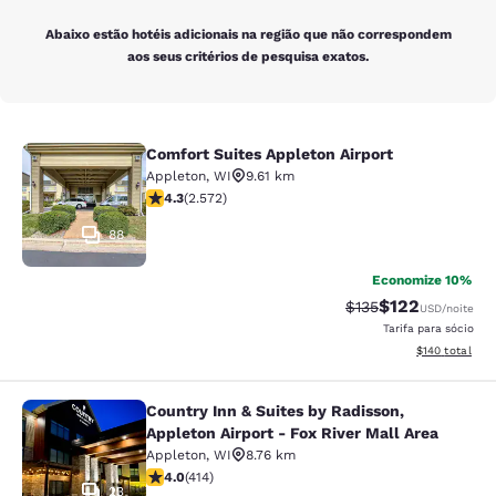
Abaixo estão hotéis adicionais na região que não correspondem
aos seus critérios de pesquisa exatos.
Comfort Suites Appleton Airport
Comfort Suites Appleton Airport
Appleton
,
WI
9.61 km
classificação 4.25 estrelas. Excelente. 2572 avaliaçõe
4.3
(
2.572
)
88
Economize 10%
$122
Tarifa anterior “tac
Tarifa com des
$135
USD
/noite
Tarifa para sócio
Exibir detalhe
$140
total
Country Inn & Suites by Radisson,
Country Inn & Suites by Radisson, Ap
Appleton Airport - Fox River Mall Area
Appleton
,
WI
8.76 km
classificação 3.96 estrelas. Bom. 414 avaliações
4.0
(
414
)
23