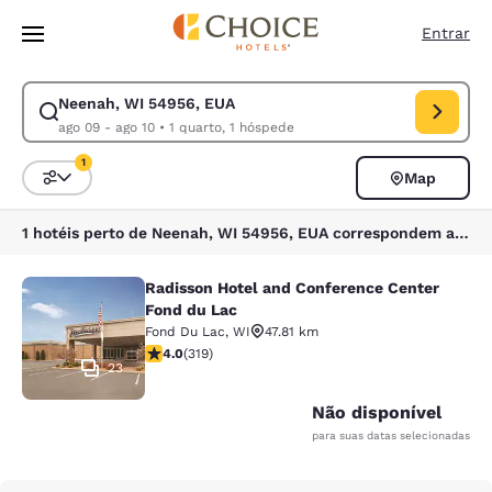
Carregamento concluído
Pular Para Conteúdo Principal
Entrar
Neenah, WI 54956, EUA
Modificar pesquisa para Neenah, WI 54956, EUA. Data de check-in ago 
ago 09 - ago 10
•
1 quarto, 1 hóspede
1
Map
Classificar e filtrar
1 filtro atualmente selecionado
1 hotéis perto de Neenah, WI 54956, EUA correspondem aos seus filtros
Radisson Hotel and Conference Center
Radisson Hotel and Conference Cen
Fond du Lac
Fond Du Lac
,
WI
47.81 km
classificação 4.05 estrelas. Muito bom. 319 avaliações
4.0
(
319
)
23
Não disponível
para suas datas selecionadas