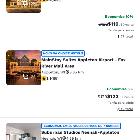
22
Economize 10%
$110
Tarifa anterior “ta
Tarifa com des
$122
USD
/noite
Tarifa para sócio
Exibir detalhe
$127
total
MainStay Suites Appleton Airport - 
NOVO NA CHOICE HOTELS
MainStay Suites Appleton Airport - Fox
River Mall Area
Appleton
,
WI
8.85 km
37
classificação 3.88 estrelas. Bom. 65 avaliações
3.9
(
65
)
Economize 5%
$123
Tarifa anterior “tac
Tarifa com des
$129
USD
/noite
Tarifa para sócio
Exibir detalhe
$142
total
Suburban Studios Neenah-Appleton
ECONOMIZE EM ESTADIAS DE MAIS DE 7 DIÁRIAS
Suburban Studios Neenah-Appleton
Neenah
,
WI
4.89 km