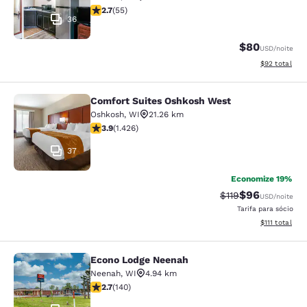
classificação 2.71 estrelas. Razoável. 55 avaliações
2.7
(
55
)
36
$80
USD
/noite
Exibir detalhe
$92
total
Comfort Suites Oshkosh West
Comfort Suites Oshkosh West
Oshkosh
,
WI
21.26 km
classificação 3.87 estrelas. Bom. 1426 avaliações
3.9
(
1.426
)
37
Economize 19%
$96
Tarifa anterior “ta
Tarifa com de
$119
USD
/noite
Tarifa para sócio
Exibir detalhe
$111
total
Econo Lodge Neenah
Econo Lodge Neenah
Neenah
,
WI
4.94 km
classificação 2.7 estrelas. Razoável. 140 avaliações
2.7
(
140
)