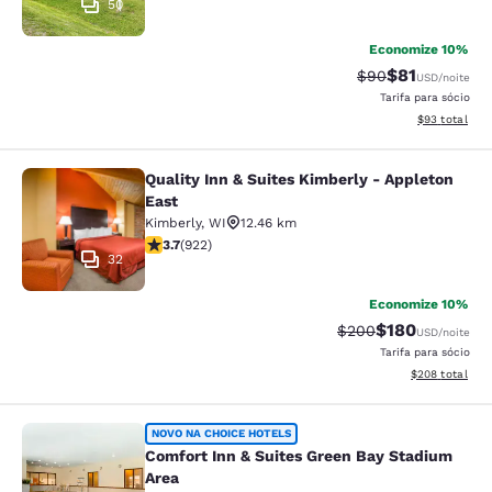
50
Economize 10%
$81
Tarifa anterior “t
Tarifa com de
$90
USD
/noite
Tarifa para sócio
Exibir detalhe
$93
total
Quality Inn & Suites Kimberly - Appleton
Quality Inn & Suites Kimberly - App
East
Kimberly
,
WI
12.46 km
classificação 3.74 estrelas. Bom. 922 avaliações
3.7
(
922
)
32
Economize 10%
$180
Tarifa anterior “tach
Tarifa com des
$200
USD
/noite
Tarifa para sócio
Exibir detalhes
$208
total
Comfort Inn & Suites Green Bay Sta
NOVO NA CHOICE HOTELS
Comfort Inn & Suites Green Bay Stadium
Area