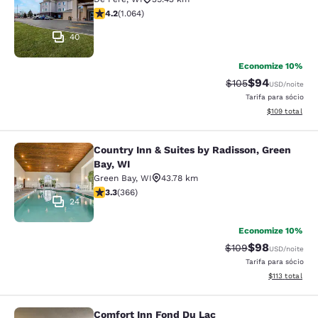
classificação 4.2 estrelas. Excelente. 1064 avaliações
4.2
(
1.064
)
40
Economize 10%
$94
Tarifa anterior “ta
Tarifa com de
$105
USD
/noite
Tarifa para sócio
Exibir detalhe
$109
total
Country Inn & Suites by Radisson, Green
Country Inn & Suites by Radisson, G
Bay, WI
Green Bay
,
WI
43.78 km
classificação 3.28 estrelas. Bom. 366 avaliações
3.3
(
366
)
24
Economize 10%
$98
Tarifa anterior “ta
Tarifa com de
$109
USD
/noite
Tarifa para sócio
Exibir detalhe
$113
total
Comfort Inn Fond Du Lac