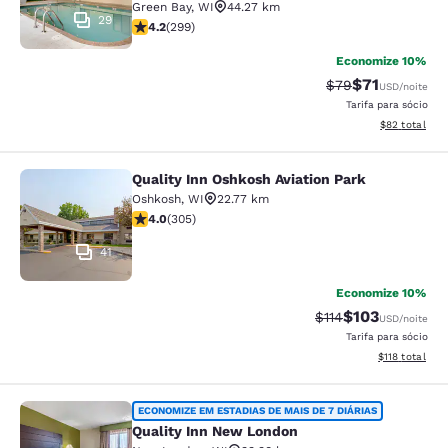
Green Bay
,
WI
44.27 km
29
classificação 4.19 estrelas. Muito bom. 299 avaliações
4.2
(
299
)
Economize 10%
$71
Tarifa anterior “t
Tarifa com de
$79
USD
/noite
Tarifa para sócio
Exibir detalhe
$82
total
Quality Inn Oshkosh Aviation Park
Quality Inn Oshkosh Aviation Park
Oshkosh
,
WI
22.77 km
classificação 4.01 estrelas. Muito bom. 305 avaliações
4.0
(
305
)
41
Economize 10%
$103
Tarifa anterior “ta
Tarifa com des
$114
USD
/noite
Tarifa para sócio
Exibir detalhe
$118
total
Quality Inn New London
ECONOMIZE EM ESTADIAS DE MAIS DE 7 DIÁRIAS
Quality Inn New London