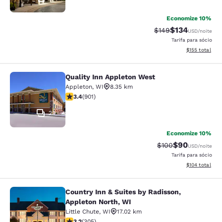
Economize 10%
$134
Tarifa anterior “tac
Tarifa com des
$149
USD
/noite
Tarifa para sócio
Exibir detalhe
$155
total
Quality Inn Appleton West
Quality Inn Appleton West
Appleton
,
WI
8.35 km
classificação 3.41 estrelas. Bom. 901 avaliações
3.4
(
901
)
29
Economize 10%
$90
Tarifa anterior “ta
Tarifa com de
$100
USD
/noite
Tarifa para sócio
Exibir detalhe
$104
total
Country Inn & Suites by Radisson,
Country Inn & Suites by Radisson, A
Appleton North, WI
Little Chute
,
WI
17.02 km
classificação 3.24 estrelas. Bom. 305 avaliações
3.2
(
305
)