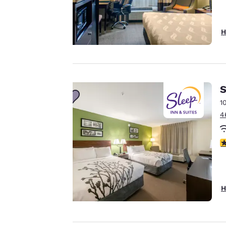
Unsere Website
verwendet Cookies,
H
einschließlich Cookies
von Drittanbietern, zu
Zwecken der
Performance-
Verbesserung und um
S
Ihnen ein
1
personalisiertes Web-
4
Erlebnis zu bieten,
indem Werbung gemäß
4
Ihrer Vorlieben gesendet
wird. So können wir uns
an Ihre Angaben
erinnern, Ihnen
H
interessante Produkte
Alle Cookies akzept
zeigen und unsere
Dienstleistungen weiter