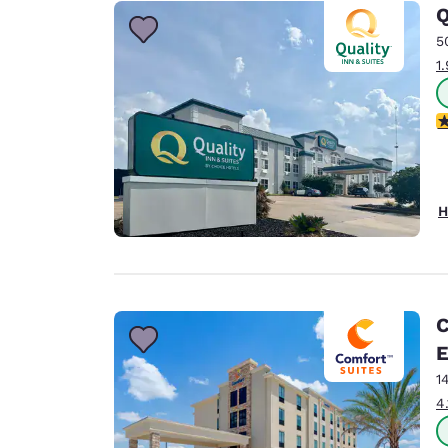
Canada
Q
Français
5
Europa
1
Deutschla
Deutsch
3
Spain
English
H
Ireland
English
United Ki
English
C
Asien-Pazifik
E
1
Australia
4
English