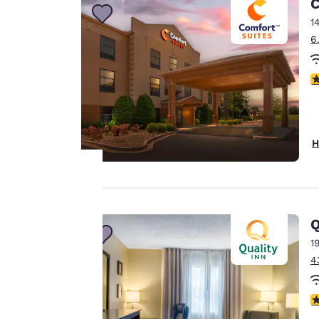
C
1
6
3
H
Ihre
Q
Privatsphäre
1
4
ist uns
wichtig.
3