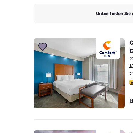
Unten finden Sie 
C
C
2
1
3
H