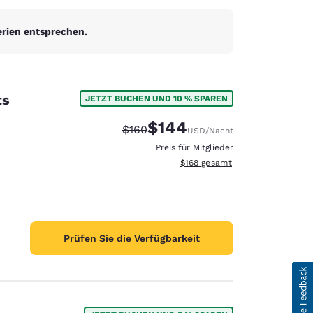
erien entsprechen.
ts
JETZT BUCHEN UND 10 % SPAREN
$144
Durchgestrichener Preis:
Vergünstigter Preis:
$160
USD
/Nacht
Preis für Mitglieder
Geschätzte Gesamtdetails anzei
$168
gesamt
Prüfen Sie die Verfügbarkeit