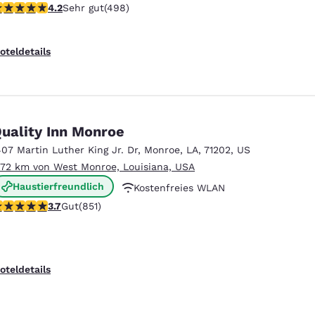
.15-Sterne-Bewertung. Sehr gut. 498 Bewertungen
4.2
Sehr gut
(498)
Rauchfrei
oteldetails
uality Inn Monroe
407 Martin Luther King Jr. Dr
,
Monroe
,
LA
,
71202
,
US
.72 km von West Monroe, Louisiana, USA
Haustierfreundlich
Kostenfreies WLAN
.71-Sterne-Bewertung. Gut. 851 Bewertungen
3.7
Gut
(851)
Kostenfreies kontinentales Frühstück
oteldetails