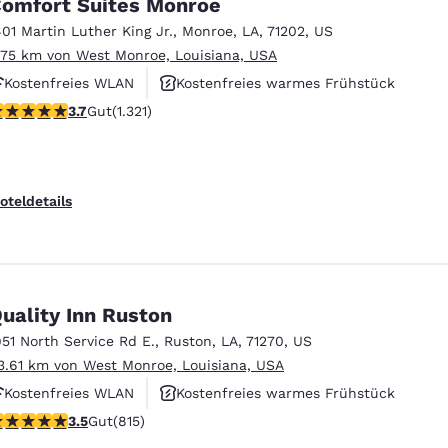
omfort Suites Monroe
401 Martin Luther King Jr.
,
Monroe
,
LA
,
71202
,
US
.75 km von West Monroe, Louisiana, USA
Kostenfreies WLAN
Kostenfreies warmes Frühstück
.69-Sterne-Bewertung. Gut. 1321 Bewertungen
3.7
Gut
(1.321)
Außenpool
oteldetails
uality Inn Ruston
951 North Service Rd E.
,
Ruston
,
LA
,
71270
,
US
3.61 km von West Monroe, Louisiana, USA
Kostenfreies WLAN
Kostenfreies warmes Frühstück
.52-Sterne-Bewertung. Gut. 815 Bewertungen
3.5
Gut
(815)
Außenpool