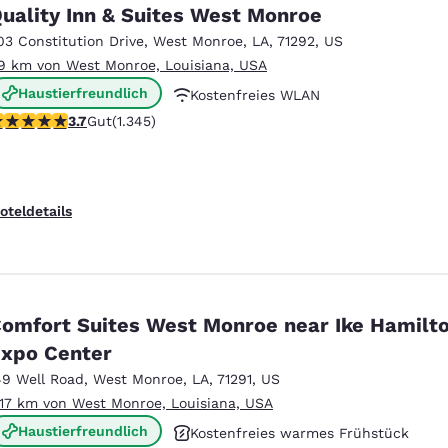
México
Mexico
uality Inn & Suites West Monroe
Español
English
03 Constitution Drive
,
West Monroe
,
LA
,
71292
,
US
.9 km von West Monroe, Louisiana, USA
Haustierfreundlich
Kostenfreies WLAN
nd
Germany
España
English
Español
.71-Sterne-Bewertung. Gut. 1345 Bewertungen
3.7
Gut
(1.345)
Kostenfreies warmes Frühstück
France
France
Français
English
oteldetails
Italia
Italy
Italiano
English
ngdom
omfort Suites West Monroe near Ike Hamilt
xpo Center
49 Well Road
,
West Monroe
,
LA
,
71291
,
US
India
New Zealan
.17 km von West Monroe, Louisiana, USA
English
English
Haustierfreundlich
Kostenfreies warmes Frühstück