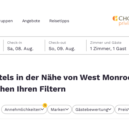
ruppen
Angebote
Reisetipps
Samstag, 8. August
Sonntag, 9. August
Sonntag, 9. August Check-out-Datum ausgewählt
Samstag, 8. August Check-in-Datum ausgewählt
Check-in
Check-out
Zimmer und Gäste
Sa, 08. Aug.
So, 09. Aug.
1 Zimmer, 1 Gast
n und Standort
nd
st Monroe, Louisiana, USA entsprechen Ihren Filtern
Ihre bevorzugte Sprache aus
tels in der Nähe von West Monro
amerika
hen Ihren Filtern
tes
Estados Unidos
América Lat
Español
Español
1
Annehmlichkeiten
Marken
Gästebewertung
Preis
atina
Latin America
Canada
 aktuell ausgewählt
English
English
1 Filter aktuell ausgewählt