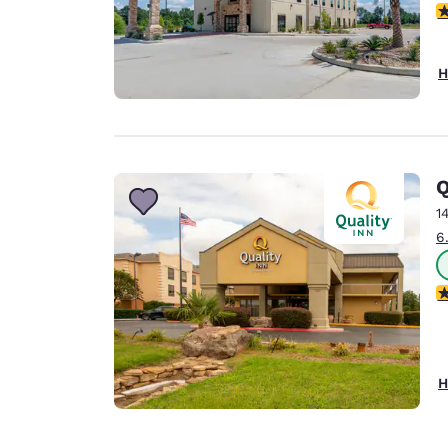
4
H
Q
1
6
3
H