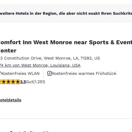
weitere Hotels in der Region, die aber nicht exakt Ihren Suchkrit
omfort Inn West Monroe near Sports & Even
enter
13 Constitution Drive
,
West Monroe
,
LA
,
71292
,
US
.74 km von West Monroe, Louisiana, USA
Kostenfreies WLAN
Kostenfreies warmes Frühstück
.55-Sterne-Bewertung. Gut. 1251 Bewertungen
3.5
Gut
(1.251)
Außenpool
oteldetails