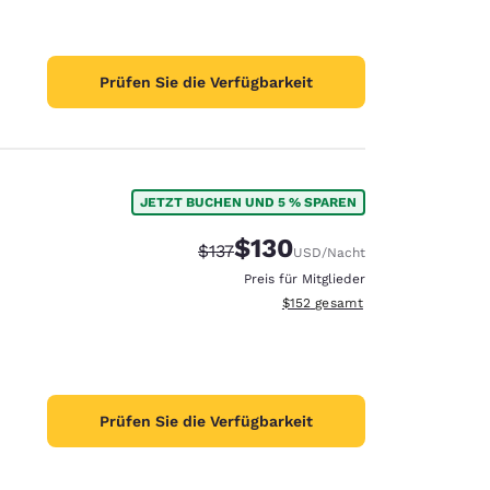
Prüfen Sie die Verfügbarkeit
JETZT BUCHEN UND 5 % SPAREN
$130
Durchgestrichener Preis:
Vergünstigter Preis:
$137
USD
/Nacht
Preis für Mitglieder
Geschätzte Gesamtdetails anzei
$152
gesamt
Prüfen Sie die Verfügbarkeit