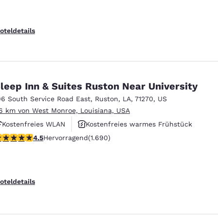
oteldetails
leep Inn & Suites Ruston Near University
06 South Service Road East
,
Ruston
,
LA
,
71270
,
US
6 km von West Monroe, Louisiana, USA
Kostenfreies WLAN
Kostenfreies warmes Frühstück
.49-Sterne-Bewertung. Hervorragend. 1690 Bewertungen
4.5
Hervorragend
(1.690)
Rauchfrei
oteldetails
ieren
Alle Cookies ablehnen
Cookie-Ein