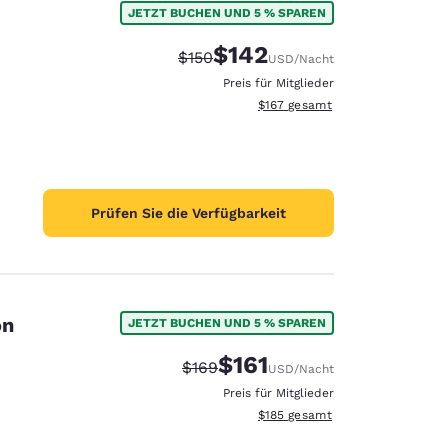
JETZT BUCHEN UND 5 % SPAREN
$142
Durchgestrichener Preis:
Vergünstigter Preis:
$150
USD
/Nacht
Preis für Mitglieder
Geschätzte Gesamtdetails anzei
$167
gesamt
Prüfen Sie die Verfügbarkeit
on
JETZT BUCHEN UND 5 % SPAREN
$161
Durchgestrichener Preis:
Vergünstigter Preis:
$169
USD
/Nacht
d
Preis für Mitglieder
Geschätzte Gesamtdetails anzei
$185
gesamt