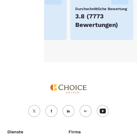
speichert.
Niedrigster Preis
Durchschnittliche Bewertung
$93
3.8
(
7773
itere Informationen finden
Bewertungen
)
e in unserer
Cookie-
chtlinie
.
Alle Cookies akzeptieren
Alle Cookies ablehnen
Dienste
Firma