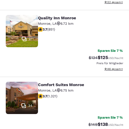
Geschätzte Gesam
$132
gesamt
Quality Inn Monroe
Quality Inn Monroe
Monroe
,
LA
6.72 km
3.71-Sterne-Bewertung. Gut. 851 Bewertungen
3.7
(
851
)
21
Sparen Sie 7 %
$125
Durchgestrichener P
Vergünstigter Pr
$134
USD
/Nacht
Preis für Mitglieder
Geschätzte Gesam
$146
gesamt
Comfort Suites Monroe
Comfort Suites Monroe
Monroe
,
LA
6.75 km
3.69-Sterne-Bewertung. Gut. 1321 Bewertungen
3.7
(
1.321
)
34
Sparen Sie 7 %
$138
Durchgestrichener P
Vergünstigter Pr
$149
USD
/Nacht