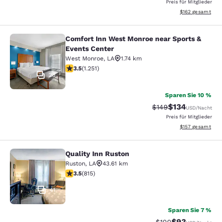
Preis für Mitglieder
Geschätzte Gesam
$162
gesamt
Comfort Inn West Monroe near Sports &
Comfort Inn West Monroe near Spor
Events Center
West Monroe
,
LA
1.74 km
3.55-Sterne-Bewertung. Gut. 1251 Bewertungen
3.5
(
1.251
)
23
Sparen Sie 10 %
$134
Durchgestrichener P
Vergünstigter Pr
$149
USD
/Nacht
Preis für Mitglieder
Geschätzte Gesam
$157
gesamt
Quality Inn Ruston
Quality Inn Ruston
Ruston
,
LA
43.61 km
3.52-Sterne-Bewertung. Gut. 815 Bewertungen
3.5
(
815
)
41
Sparen Sie 7 %
$93
Durchgestrichener 
Vergünstigter P