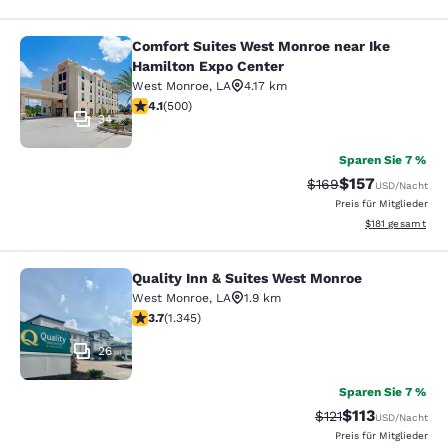
Comfort Suites West Monroe near Ike
Comfort Suites West Monroe near I
Hamilton Expo Center
West Monroe
,
LA
4.17 km
4.14-Sterne-Bewertung. Sehr gut. 500 Bewertungen
4.1
(
500
)
34
Sparen Sie 7 %
$157
Durchgestrichener P
Vergünstigter Pr
$169
USD
/Nacht
Preis für Mitglieder
Geschätzte Gesa
$181
gesamt
Quality Inn & Suites West Monroe
Quality Inn & Suites West Monroe
West Monroe
,
LA
1.9 km
3.71-Sterne-Bewertung. Gut. 1345 Bewertungen
3.7
(
1.345
)
26
Sparen Sie 7 %
$113
Durchgestrichener 
Vergünstigter P
$121
USD
/Nacht
Preis für Mitglieder