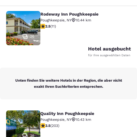
Rodeway Inn Poughkeepsie
Rodeway Inn Poughkeepsie
Poughkeepsie
,
NY
10.44 km
2.45-Sterne-Bewertung. Mittelmäßig. 11 Bewertungen
2.5
(
11
)
26
Hotel ausgebucht
für Ihre ausgewählten Daten
Unten finden Sie weitere Hotels in der Region, die aber nicht
exakt Ihren Suchkriterien entsprechen.
Quality Inn Poughkeepsie
Quality Inn Poughkeepsie
Poughkeepsie
,
NY
10.43 km
3.45-Sterne-Bewertung. Gut. 203 Bewertungen
3.5
(
203
)
36