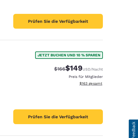
Prüfen Sie die Verfügbarkeit
JETZT BUCHEN UND 10 % SPAREN
$149
Durchgestrichener Preis:
Vergünstigter Preis:
$166
USD
/Nacht
Preis für Mitglieder
Geschätzte Gesamtdetails anzei
$163
gesamt
Prüfen Sie die Verfügbarkeit