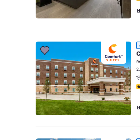
H
C
9
2
4
H