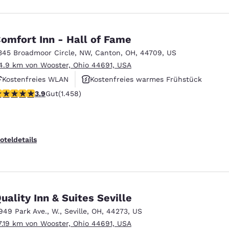
omfort Inn - Hall of Fame
345 Broadmoor Circle, NW
,
Canton
,
OH
,
44709
,
US
4.9 km von Wooster, Ohio 44691, USA
Kostenfreies WLAN
Kostenfreies warmes Frühstück
.92-Sterne-Bewertung. Gut. 1458 Bewertungen
3.9
Gut
(1.458)
Haustierfreundlich
oteldetails
uality Inn & Suites Seville
949 Park Ave., W.
,
Seville
,
OH
,
44273
,
US
7.19 km von Wooster, Ohio 44691, USA