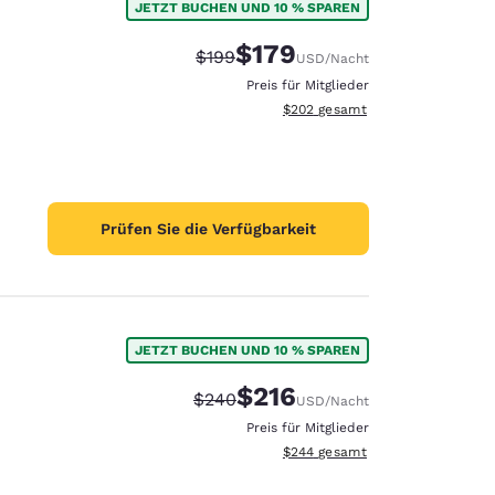
JETZT BUCHEN UND 10 % SPAREN
$179
Durchgestrichener Preis:
Vergünstigter Preis:
$199
USD
/Nacht
Preis für Mitglieder
Geschätzte Gesamtdetails anzei
$202
gesamt
Prüfen Sie die Verfügbarkeit
JETZT BUCHEN UND 10 % SPAREN
$216
Durchgestrichener Preis:
Vergünstigter Preis:
$240
USD
/Nacht
Preis für Mitglieder
Geschätzte Gesamtdetails anzei
$244
gesamt