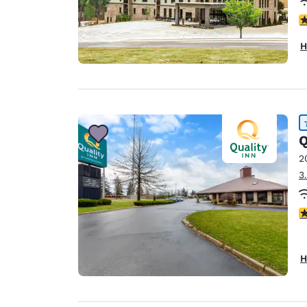
4
H
Q
2
3
4
H