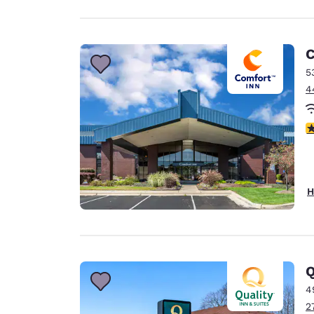
C
5
4
3
H
Q
4
2