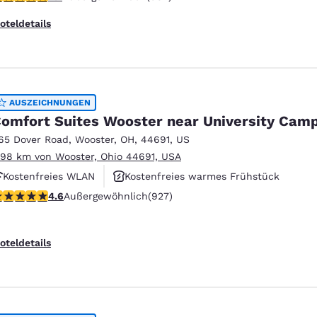
oteldetails
AUSZEICHNUNGEN
omfort Suites Wooster near University Cam
65 Dover Road
,
Wooster
,
OH
,
44691
,
US
.98 km von Wooster, Ohio 44691, USA
Kostenfreies WLAN
Kostenfreies warmes Frühstück
.64-Sterne-Bewertung. Außergewöhnlich. 927 Bewertungen
4.6
Außergewöhnlich
(927)
Rauchfrei
oteldetails