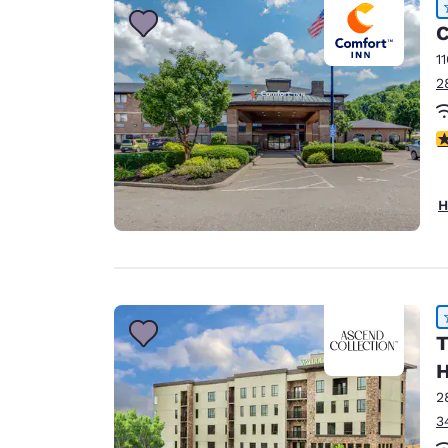
C
1
2
4
H
T
H
2
3