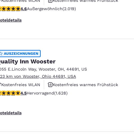
Kostenfreies WLAN
Kostenfreies warmes Frühstück
.63-Sterne-Bewertung. Außergewöhnlich. 2019 Bewertungen
4.6
Außergewöhnlich
(2.019)
Rauchfrei
oteldetails
AUSZEICHNUNGEN
uality Inn Wooster
055 E.Lincoln Way
,
Wooster
,
OH
,
44691
,
US
.23 km von Wooster, Ohio 44691, USA
Kostenfreies WLAN
Kostenfreies warmes Frühstück
.5-Sterne-Bewertung. Hervorragend. 1628 Bewertungen
4.5
Hervorragend
(1.628)
Fitnesscenter
oteldetails