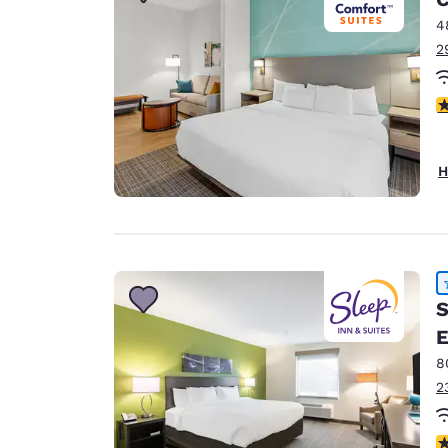
Canada
Français
4
2
Europa
Deutschla
4
Deutsch
Spain
H
English
Ireland
English
United Ki
S
English
E
Asien-Pazifik
8
Australia
2
English
4