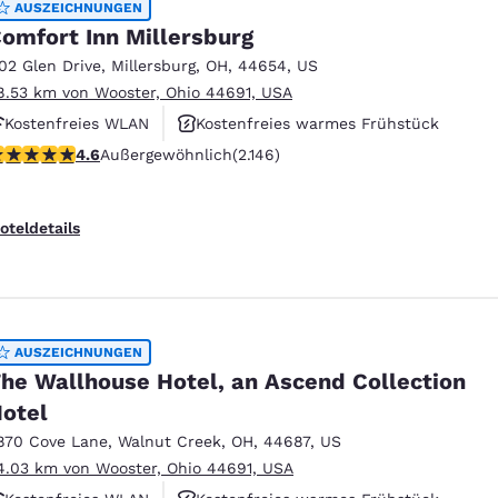
AUSZEICHNUNGEN
omfort Inn Millersburg
102 Glen Drive
,
Millersburg
,
OH
,
44654
,
US
8.53 km von Wooster, Ohio 44691, USA
Kostenfreies WLAN
Kostenfreies warmes Frühstück
.64-Sterne-Bewertung. Außergewöhnlich. 2146 Bewertungen
4.6
Außergewöhnlich
(2.146)
Haustierfreundlich
oteldetails
AUSZEICHNUNGEN
he Wallhouse Hotel, an Ascend Collection
otel
870 Cove Lane
,
Walnut Creek
,
OH
,
44687
,
US
4.03 km von Wooster, Ohio 44691, USA