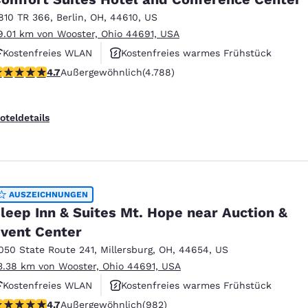
México
Mexico
Español
English
810 TR 366
,
Berlin
,
OH
,
44610
,
US
9.01 km von Wooster, Ohio 44691, USA
Kostenfreies WLAN
Kostenfreies warmes Frühstück
nd
Germany
España
.73-Sterne-Bewertung. Außergewöhnlich. 4788 Bewertungen
4.7
Außergewöhnlich
(4.788)
Rauchfrei
English
Español
France
France
oteldetails
Français
English
Italia
Italy
Italiano
English
AUSZEICHNUNGEN
ngdom
leep Inn & Suites Mt. Hope near Auction &
vent Center
050 State Route 241
,
Millersburg
,
OH
,
44654
,
US
India
New Zealan
3.38 km von Wooster, Ohio 44691, USA
English
English
Kostenfreies WLAN
Kostenfreies warmes Frühstück
.65-Sterne-Bewertung. Außergewöhnlich. 982 Bewertungen
4.7
Außergewöhnlich
(982)
Rauchfrei