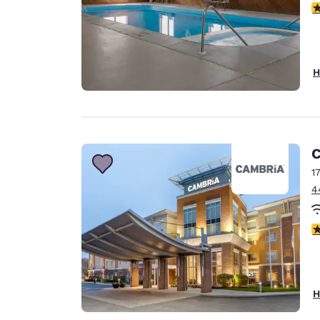
4
H
C
1
4
4
H