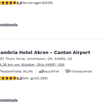
.29-Sterne-Bewertung. Hervorragend. 829 Bewertungen
4.3
Hervorragend
(829)
Rauchfrei
oteldetails
ambria Hotel Akron - Canton Airport
787 Thorn Drive
,
Uniontown
,
OH
,
44685
,
US
4.38 km von Wooster, Ohio 44691, USA
Kostenfreies WLAN
Rauchfrei
Fitnesscenter
.18-Sterne-Bewertung. Sehr gut. 2288 Bewertungen
4.2
Sehr gut
(2.288)
oteldetails