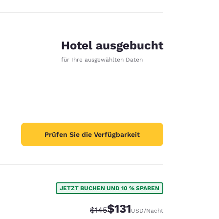
Hotel ausgebucht
für Ihre ausgewählten Daten
Prüfen Sie die Verfügbarkeit
JETZT BUCHEN UND 10 % SPAREN
$131
Durchgestrichener Preis:
Vergünstigter Preis:
$145
USD
/Nacht