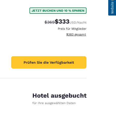
JETZT BUCHEN UND 10 % SPAREN
$333
Durchgestrichener Preis:
Vergünstigter Preis:
$369
USD
/Nacht
Preis für Mitglieder
Geschätzte Gesamtdetails anzei
$383
gesamt
Prüfen Sie die Verfügbarkeit
Hotel ausgebucht
für Ihre ausgewählten Daten