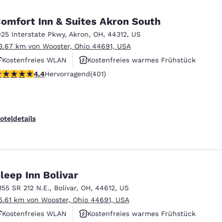
omfort Inn & Suites Akron South
025 Interstate Pkwy
,
Akron
,
OH
,
44312
,
US
3.67 km von Wooster, Ohio 44691, USA
Kostenfreies WLAN
Kostenfreies warmes Frühstück
.41-Sterne-Bewertung. Hervorragend. 401 Bewertungen
4.4
Hervorragend
(401)
Rauchfrei
oteldetails
leep Inn Bolivar
1155 SR 212 N.E.
,
Bolivar
,
OH
,
44612
,
US
5.61 km von Wooster, Ohio 44691, USA
Kostenfreies WLAN
Kostenfreies warmes Frühstück