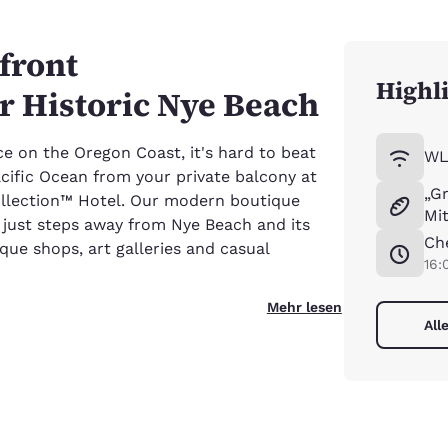
front
Highl
 Historic Nye Beach
ce on the Oregon Coast, it's hard to beat
WL
cific Ocean from your private balcony at
„G
ollection™ Hotel. Our modern boutique
Mi
 just steps away from Nye Beach and its
Ch
ique shops, art galleries and casual
16:
Mehr lesen
All