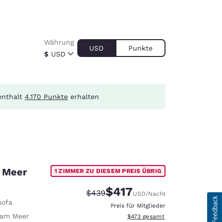
Währung
USD
Punkte
$
USD
enthalt
4.170 Punkte
erhalten
m Meer
1 ZIMMER ZU DIESEM PREIS ÜBRIG
$417
Durchgestrichener Preis:
Vergünstigter Preis:
$439
USD
/Nacht
sofa
Preis für Mitglieder
 am Meer
Geschätzte Gesamtdetails anzei
$473
gesamt