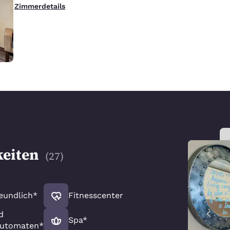
Zimmerdetails
eiten
(
27
)
eundlich*
Fitnesscenter
d
Spa*
automaten*