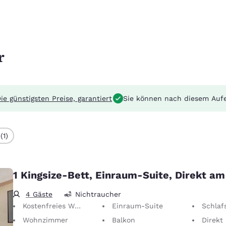
r
ie günstigsten Preise, garantiert
Sie können nach diesem Auf
(1)
1 Kingsize-Bett, Einraum-Suite, Direkt a
4 Gäste
Nichtraucher
Kostenfreies WLAN
Einraum-Suite
Schlaf
Wohnzimmer
Balkon
Direkt