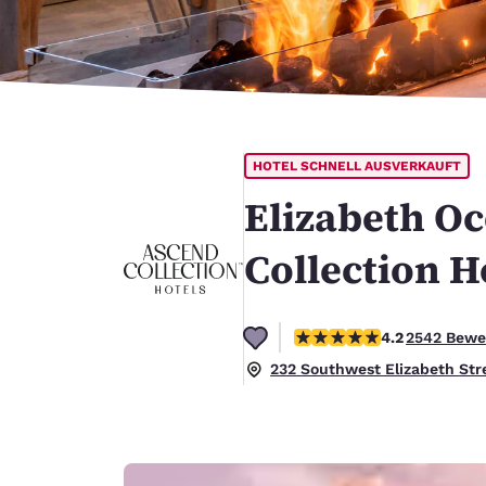
Canada
Français
Europa
Deutschla
Deutsch
HOTEL SCHNELL AUSVERKAUFT
Spain
English
Elizabeth Oc
Ireland
Collection H
English
United Ki
4.19-Sterne-Bewertung. S
English
4.2
2542 Bewe
232 Southwest Elizabeth Str
Asien-Pazifik
Australia
English