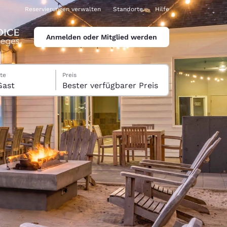
Reservierungen verwalten
Standorte
Hilfe
Anmelden oder Mitglied werden
te
Preis
er, 1 Gast
Bester verfügbarer Preis
ina