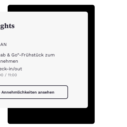
ights
AN
rab & Go“-Frühstück zum
tnehmen
eck-in/out
00 / 11:00
e Annehmlichkeiten ansehen