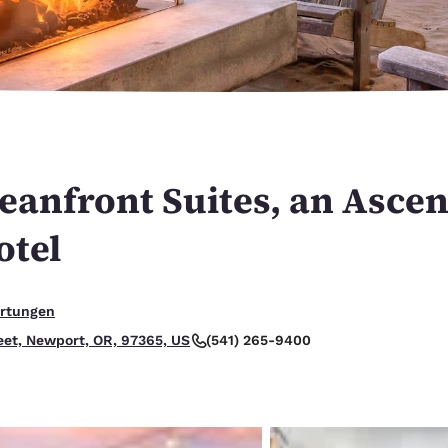
México
Mexico
Español
English
nd
Germany
España
English
Español
France
France
Français
English
eanfront Suites, an Asce
Italia
Italy
otel
Italiano
English
ngdom
ehr gut.
rtungen
(541) 265-9400
eet, Newport, OR, 97365, US
India
New Zealan
English
English