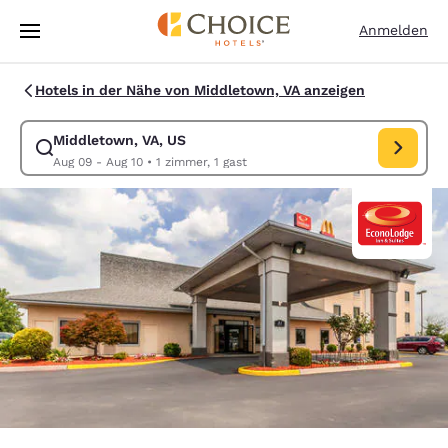
Ladevorgang abgeschlossen
Weiter Zu Hauptinhalt
Anmelden
Hotels in der Nähe von Middletown, VA anzeigen
Middletown, VA, US
Suche für Middletown, VA, US ändern. Check-in-Datum Aug 09, Check-
Aug 09 - Aug 10
•
1 zimmer, 1 gast