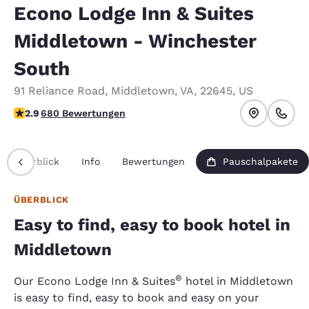
Econo Lodge Inn & Suites
Middletown - Winchester
South
91 Reliance Road
,
Middletown
,
VA
,
22645
,
US
2.88-Sterne-Bewertung. Mittelmäßig.
2.9
680 Bewertungen
Überblick
Info
Bewertungen
Pauschalpakete
ÜBERBLICK
Easy to find, easy to book hotel in
Middletown
®
Our Econo Lodge Inn & Suites
hotel in Middletown
is easy to find, easy to book and easy on your