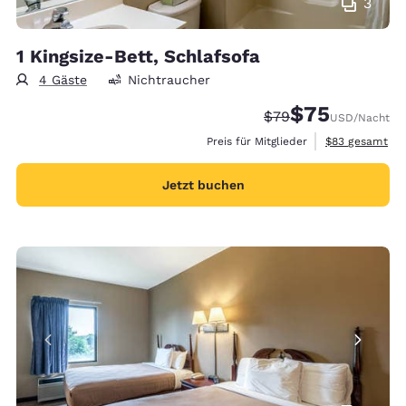
3
1 Kingsize-Bett, Schlafsofa
4 Gäste
Nichtraucher
$75
Durchgestrichener P
Vergünstigter Pr
$79
USD
/Nacht
Geschätzte Ges
Preis für Mitglieder
$83
gesamt
Jetzt buchen