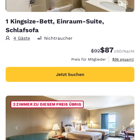
5
1 Kingsize-Bett, Einraum-Suite,
Schlafsofa
4 Gäste
Nichtraucher
$87
Durchgestrichener P
Vergünstigter Pr
$92
USD
/Nacht
Geschätzte Ges
Preis für Mitglieder
$96
gesamt
Jetzt buchen
2 ZIMMER ZU DIESEM PREIS ÜBRIG