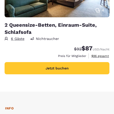
4
2 Queensize-Betten, Einraum-Suite,
Schlafsofa
6 Gäste
Nichtraucher
$87
Durchgestrichener P
Vergünstigter Pr
$92
USD
/Nacht
Geschätzte Ges
Preis für Mitglieder
$96
gesamt
Jetzt buchen
INFO