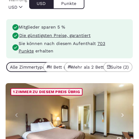
USD
Punkte
USD
Mitglieder sparen 5 %
Die günstigsten Preise, garantiert
Sie können nach diesem Aufenthalt
703
Punkte
erhalten
Alle Zimmertypen (6)
1 Bett (3)
Mehr als 2 Betten (3)
Suite (2)
1 ZIMMER ZU DIESEM PREIS ÜBRIG