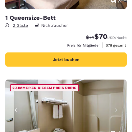
3
1 Queensize-Bett
2 Gäste
Nichtraucher
$70
Durchgestrichener P
Vergünstigter Pr
$74
USD
/Nacht
Geschätzte Ges
Preis für Mitglieder
$78
gesamt
Jetzt buchen
2 ZIMMER ZU DIESEM PREIS ÜBRIG