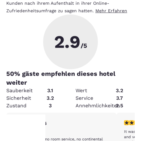
Kunden nach ihrem Aufenthalt in ihrer Online-
Zufriedenheitsumfrage zu sagen hatten.
Mehr Erfahren
2.9
/5
50
% gäste empfehlen dieses hotel
weiter
Sauberkeit
3.1
Wert
3.2
Sicherheit
3.2
Service
3.7
Zustand
3
Annehmlichkeiten
2.5
3-Sterne-Bewertung. Mittelmäßig. 1 Bewertung
4-Sterne
3/5
It was fi
No service
and very 
No tv, no coffee, no room service, no continental