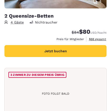
4
2 Queensize-Betten
4 Gäste
Nichtraucher
$80
Durchgestrichener P
Vergünstigter Pr
$84
USD
/Nacht
Geschätzte Ges
Preis für Mitglieder
$88
gesamt
Jetzt buchen
3 ZIMMER ZU DIESEM PREIS ÜBRIG
FOTO FOLGT BALD