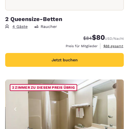
2 Queensize-Betten
4 Gäste
Raucher
$80
Durchgestrichener P
Vergünstigter Pr
$84
USD
/Nacht
Geschätzte Ges
Preis für Mitglieder
$88
gesamt
Jetzt buchen
2 ZIMMER ZU DIESEM PREIS ÜBRIG