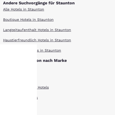
Andere Suchvorgänge für Staunton
Alle Hotels in Staunton
Boutique Hotels in Staunton
Langzeitaufenthalt Hotels in Staunton
Haustierfreundlich Hotels in Staunton
Top bewertet Hotels in Staunton
Hotels in Staunton nach Marke
hre
Clarion Hotels
rivatsphäre
Comfort Inn Hotels
st uns
Country Inn Suites Hotels
ichtig.
Econo Lodge Hotels
Quality Inn Hotels
sere Website verwendet