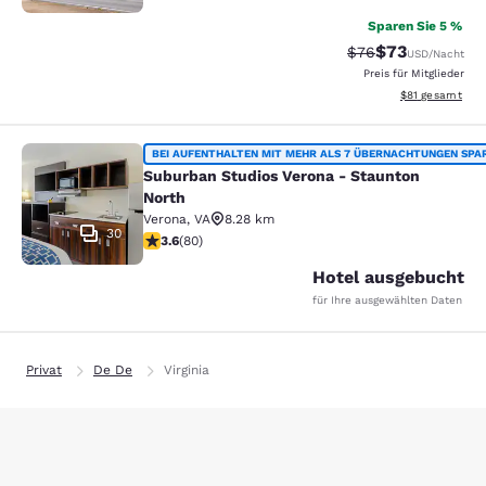
Sparen Sie 5 %
$73
Durchgestrichener 
Vergünstigter P
$76
USD
/Nacht
Preis für Mitglieder
Geschätzte Gesa
$81
gesamt
Suburban Studios Verona - Staunto
BEI AUFENTHALTEN MIT MEHR ALS 7 ÜBERNACHTUNGEN SPA
Suburban Studios Verona - Staunton
North
Verona
,
VA
8.28 km
30
3.64-Sterne-Bewertung. Gut. 80 Bewertungen
3.6
(
80
)
Hotel ausgebucht
für Ihre ausgewählten Daten
Privat
De De
Virginia