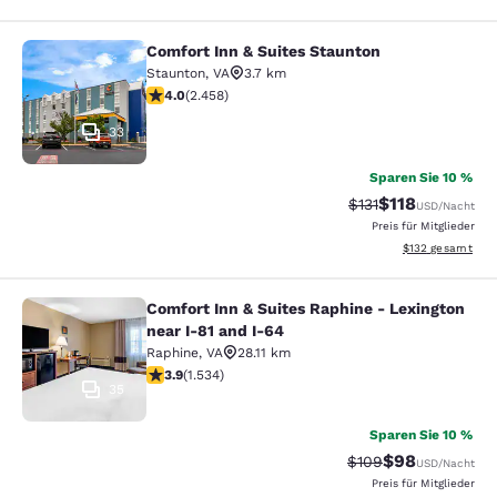
Comfort Inn & Suites Staunton
Comfort Inn & Suites Staunton
Staunton
,
VA
3.7 km
3.96-Sterne-Bewertung. Gut. 2458 Bewertungen
4.0
(
2.458
)
33
Sparen Sie 10 %
$118
Durchgestrichener 
Vergünstigter Pr
$131
USD
/Nacht
Preis für Mitglieder
Geschätzte Gesam
$132
gesamt
Comfort Inn & Suites Raphine - Lexington
Comfort Inn & Suites Raphine - Lexi
near I-81 and I-64
Raphine
,
VA
28.11 km
3.93-Sterne-Bewertung. Gut. 1534 Bewertungen
3.9
(
1.534
)
35
Sparen Sie 10 %
$98
Durchgestrichener P
Vergünstigter P
$109
USD
/Nacht
Preis für Mitglieder