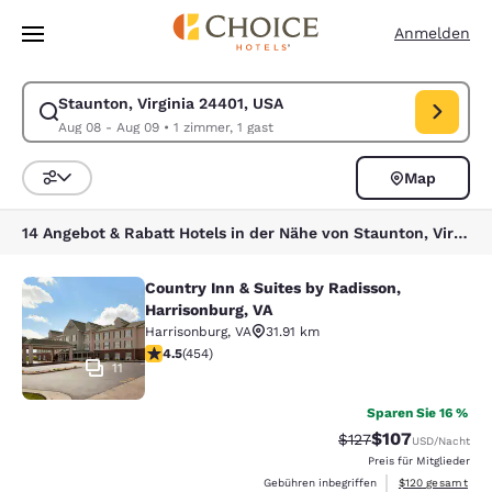
Ladevorgang abgeschlossen
Weiter Zu Hauptinhalt
Anmelden
Staunton, Virginia 24401, USA
Suche für Staunton, Virginia 24401, USA ändern. Check-in-Datum Aug 
Aug 08 - Aug 09
•
1 zimmer, 1 gast
Map
Sortieren und Filtern,
14 Angebot & Rabatt Hotels in der Nähe von Staunton, Virginia 24401, USA
Country Inn & Suites by Radisson,
Country Inn & Suites by Radisson, H
Harrisonburg, VA
Harrisonburg
,
VA
31.91 km
4.5-Sterne-Bewertung. Hervorragend. 454 Bewertung
4.5
(
454
)
11
Sparen Sie 16 %
$107
Durchgestrichener P
Vergünstigter Pr
$127
USD
/Nacht
Preis für Mitglieder
Geschätzte Gesam
Gebühren inbegriffen
$120
gesamt