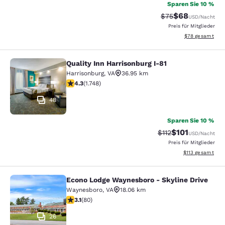
Sparen Sie 10 %
$68
Durchgestrichener 
Vergünstigter P
$75
USD
/Nacht
Preis für Mitglieder
Geschätzte Gesa
$78
gesamt
Quality Inn Harrisonburg I-81
Quality Inn Harrisonburg I-81
Harrisonburg
,
VA
36.95 km
4.27-Sterne-Bewertung. Hervorragend. 1748 Bewertun
4.3
(
1.748
)
48
Sparen Sie 10 %
$101
Durchgestrichener 
Vergünstigter Pr
$112
USD
/Nacht
Preis für Mitglieder
Geschätzte Gesa
$113
gesamt
Econo Lodge Waynesboro - Skyline Drive
Econo Lodge Waynesboro - Skyline 
Waynesboro
,
VA
18.06 km
3.11-Sterne-Bewertung. Gut. 80 Bewertungen
3.1
(
80
)
26