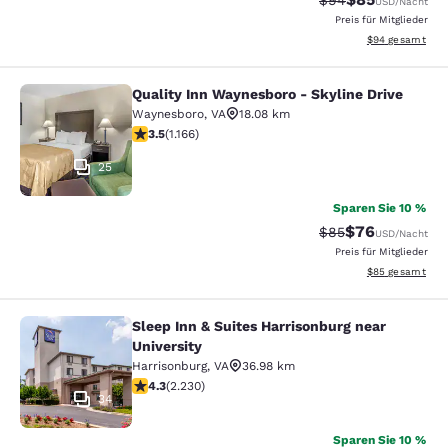
$94
USD
/Nacht
Preis für Mitglieder
Geschätzte Gesa
$94
gesamt
Quality Inn Waynesboro - Skyline Drive
Quality Inn Waynesboro - Skyline Dr
Waynesboro
,
VA
18.08 km
3.49-Sterne-Bewertung. Gut. 1166 Bewertungen
3.5
(
1.166
)
25
Sparen Sie 10 %
$76
Durchgestrichener 
Vergünstigter P
$85
USD
/Nacht
Preis für Mitglieder
Geschätzte Gesa
$85
gesamt
Sleep Inn & Suites Harrisonburg near
Sleep Inn & Suites Harrisonburg nea
University
Harrisonburg
,
VA
36.98 km
4.28-Sterne-Bewertung. Hervorragend. 2230 Bewertu
4.3
(
2.230
)
34
Sparen Sie 10 %