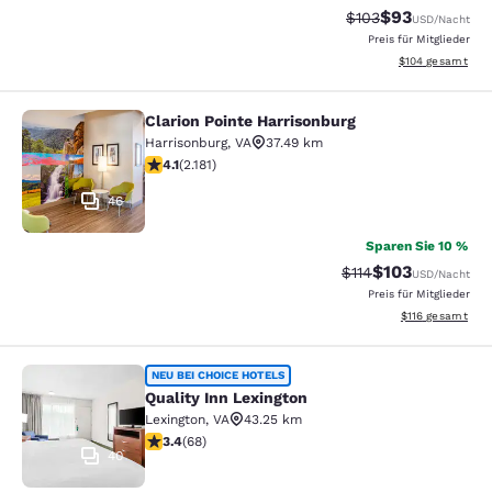
$93
Durchgestrichener 
Vergünstigter P
$103
USD
/Nacht
Preis für Mitglieder
Geschätzte Gesam
$104
gesamt
Clarion Pointe Harrisonburg
Clarion Pointe Harrisonburg
Harrisonburg
,
VA
37.49 km
4.12-Sterne-Bewertung. Sehr gut. 2181 Bewertungen
4.1
(
2.181
)
46
Sparen Sie 10 %
$103
Durchgestrichener P
Vergünstigter Pr
$114
USD
/Nacht
Preis für Mitglieder
Geschätzte Gesa
$116
gesamt
Quality Inn Lexington
NEU BEI CHOICE HOTELS
Quality Inn Lexington
Lexington
,
VA
43.25 km
3.38-Sterne-Bewertung. Gut. 68 Bewertungen
3.4
(
68
)
40