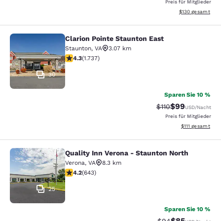
Preis für Mitglieder
Geschätzte Gesam
$130
gesamt
Clarion Pointe Staunton East
Clarion Pointe Staunton East
Staunton
,
VA
3.07 km
4.3-Sterne-Bewertung. Hervorragend. 1737 Bewertung
4.3
(
1.737
)
30
Sparen Sie 10 %
$99
Durchgestrichener 
Vergünstigter P
$110
USD
/Nacht
Preis für Mitglieder
Geschätzte Gesa
$111
gesamt
Quality Inn Verona - Staunton North
Quality Inn Verona - Staunton North
Verona
,
VA
8.3 km
4.24-Sterne-Bewertung. Hervorragend. 643 Bewertun
4.2
(
643
)
25
Sparen Sie 10 %
$85
Durchgestrichener 
Vergünstigter P