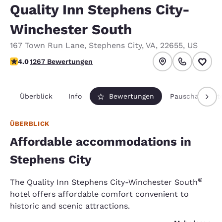
Quality Inn Stephens City-
Winchester South
167 Town Run Lane
,
Stephens City
,
VA
,
22655
,
US
3.98-Sterne-Bewertung. Gut.
4.0
1267 Bewertungen
Überblick
Info
Bewertungen
Pauschalpaket
ÜBERBLICK
Affordable accommodations in
Stephens City
®
The Quality Inn Stephens City-Winchester South
hotel offers affordable comfort convenient to
historic and scenic attractions.