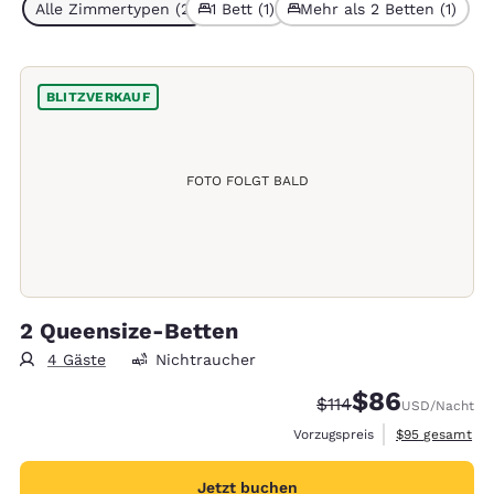
Alle Zimmertypen (2)
1 Bett (1)
Mehr als 2 Betten (1)
BLITZVERKAUF
FOTO FOLGT BALD
2 Queensize-Betten
4 Gäste
Nichtraucher
$86
Durchgestrichener Pr
Vergünstigter Pr
$114
USD
/Nacht
Geschätzte Ges
Vorzugspreis
$95
gesamt
Jetzt buchen