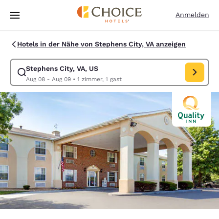
Ladevorgang abgeschlossen
Weiter Zu Hauptinhalt
Anmelden
Hotels in der Nähe von Stephens City, VA anzeigen
Stephens City, VA, US
Suche für Stephens City, VA, US ändern. Check-in-Datum Aug 08, Chec
Aug 08 - Aug 09
•
1 zimmer, 1 gast