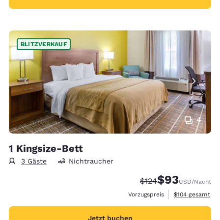
BLITZVERKAUF
4
1 Kingsize-Bett
3 Gäste
Nichtraucher
$93
Durchgestrichener Pr
Vergünstigter Pr
$124
USD
/Nacht
Geschätzte Gesa
Vorzugspreis
$104
gesamt
Jetzt buchen