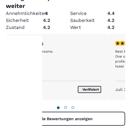
weiter
Annehmlichkeiten
4
Service
4.4
Sicherheit
4.2
Sauberkeit
4.2
Zustand
4.2
Wert
4.2
5-Sterne-Bewertung. Außergewöhnlich. 1 Bewertung
5-Sterne
5/5
Have accessible rooms.
Best bed ever. Clean , great s
One of our
hre
professio
hotel is 
rivatsphäre
st uns
Juli 2026
Juli 20
Verifiziert
ichtig.
●
○
○
sere Website verwendet
okies, einschließlich
Alle Bewertungen anzeigen
okies von Drittanbietern, zu
ecken der Performance-