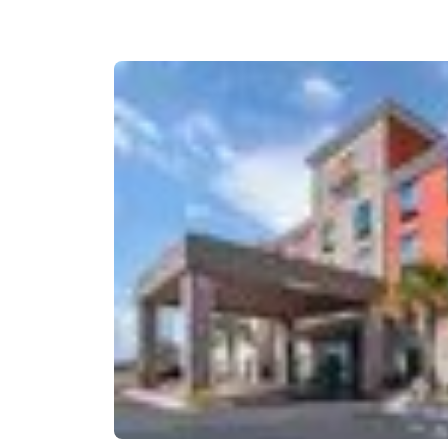
Canada
Français
Europa
Deutschla
Deutsch
Spain
English
Ireland
English
United Ki
English
Asia-Pacífico
Australia
English