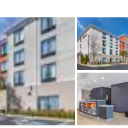
México
Mexico
Español
English
nd
Germany
España
English
Español
France
France
Français
English
Italia
Italy
Italiano
English
ngdom
India
New Zealan
English
English