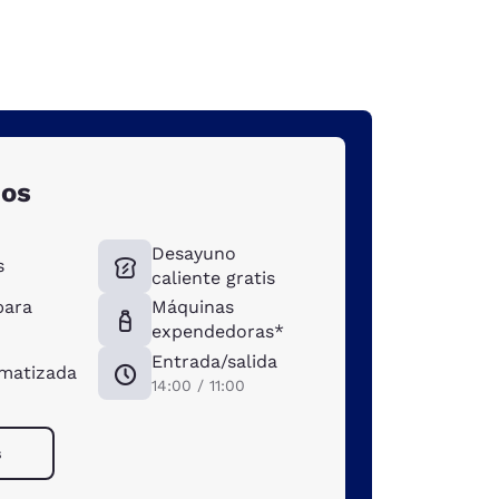
dos
Desayuno
s
caliente gratis
para
Máquinas
expendedoras*
Entrada/salida
imatizada
14:00 / 11:00
s