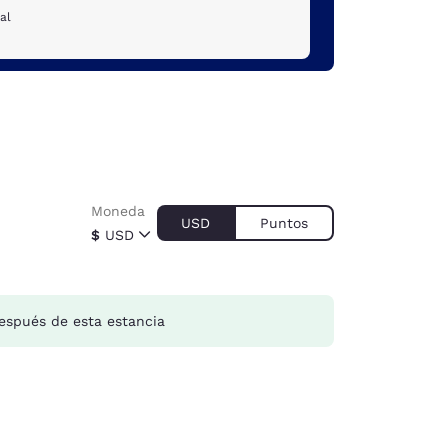
al
Moneda
USD
Puntos
$
USD
spués de esta estancia