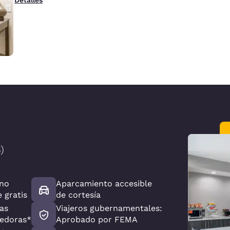
8
)
no
Aparcamiento accesible
e gratis
de cortesía
as
Viajeros gubernamentales:
edoras*
Aprobado por FEMA