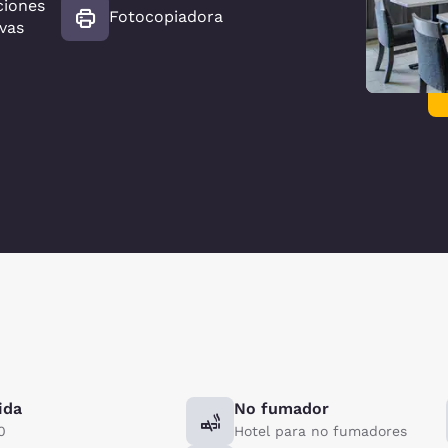
ciones
Fotocopiadora
vas
ida
No fumador
0
Hotel para no fumadores