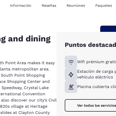
Información
Reseñas
Reuniones
Paquetes
ng and dining
Puntos destaca
Wifi prémium grati
h Point Area makes it easy
lanta metropolitan area.
Estación de carga 
m South Point Shopping
vehículo eléctrico
ace Shopping Center and
Piscina cubierta cl
r Speedway, Crystal Lake
ternational Convention
also discover our city’s Civil
Ver todos los servicio
820s village at Heritage
rslides at Clayton County