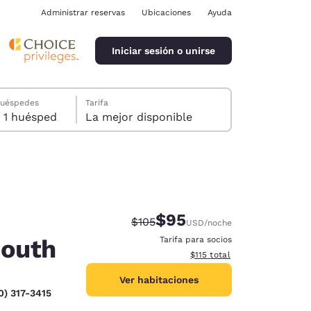
Administrar reservas
Ubicaciones
Ayuda
Iniciar sesión o unirse
huéspedes
Tarifa
1 habitación, 1 huésped
La mejor disponible
$95
Tarifa tachada:
Tarifa reducida:
$105
USD
/noche
ina
South
Tarifa para socios
Ver detalles totales estimado
$115
total
Ver habitaciones
0) 317-3415