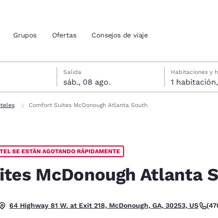
Grupos
Ofertas
Consejos de viaje
gosto
gosto
a seleccionada: sábado, 8 de agosto
da seleccionada: viernes, 7 de agosto
Salida
Habitaciones y 
sáb., 08 ago.
ión actuales
teles
Comfort Suites McDonough Atlanta South
u idioma preferido
OTEL SE ESTÁN AGOTANDO RÁPIDAMENTE
tes
Estados Unidos
América Lat
Español
Español
ites McDonough Atlanta 
atina
Latin America
Canada
English
English
. Muy bueno.
(47
64 Highway 81 W. at Exit 218, McDonough, GA, 30253, US