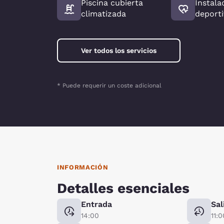
Piscina cubierta
Instala
climatizada
deporti
Ver todos los servicios
* Puede requerir un coste adicional
INFORMACIÓN
Detalles esenciales
Entrada
Sal
14:00
11:0