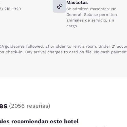
x
Mascotas
8) 216-1920
Se admiten mascotas: No
General: Solo se permiten
animales de servicio, sin
cargo.
A guidelines followed. 21 or older to rent a room. Under 21 acco
n check-in. Day arrival charges to card on file. No cash paymen
es
(
2056 reseñas
)
des recomiendan este hotel