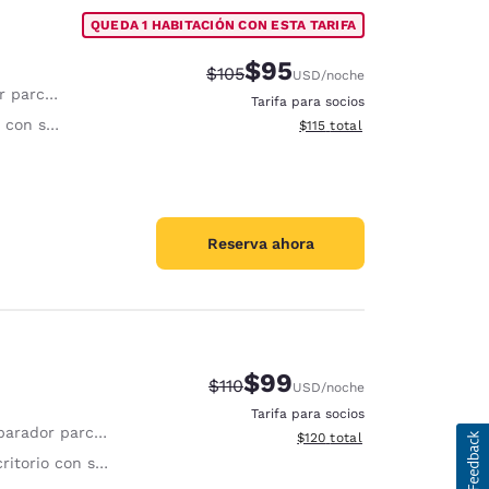
QUEDA 1 HABITACIÓN CON ESTA TARIFA
$95
Tarifa tachada:
Tarifa reducida:
$105
USD
/noche
 habitaciones
Tarifa para socios
a ergonómica
Ver detalles totales estimado
$115
total
Reserva ahora
$99
Tarifa tachada:
Tarifa reducida:
$110
USD
/noche
Tarifa para socios
dor parcial de habitaciones
Ver detalles totales estimado
$120
total
orio con silla ergonómica