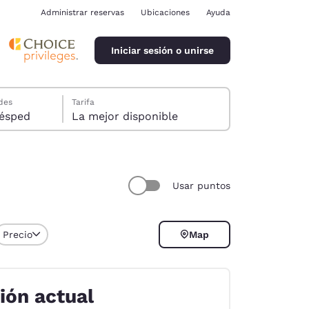
Administrar reservas
Ubicaciones
Ayuda
Iniciar sesión o unirse
des
Tarifa
ración de cookies
ión, 1 huésped
La mejor disponible
Usar puntos
ina
Precio
Map
ión actual