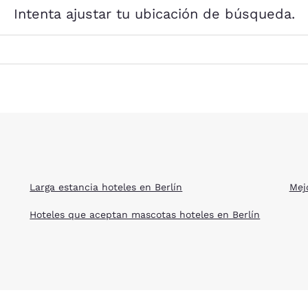
México
Mexico
Intenta ajustar tu ubicación de búsqueda.
Español
English
nd
Germany
España
English
Español
France
France
Français
English
Italia
Italy
Italiano
English
Larga estancia hoteles en Berlín
Mej
ngdom
Hoteles que aceptan mascotas hoteles en Berlín
India
New Zealan
English
English