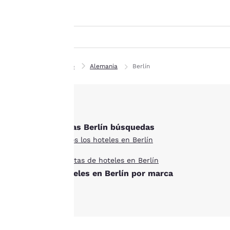
Canada
cookies», aceptas que
Français
se almacenen cookies
en tu dispositivo. Al
Europa
hacer clic en
Deutschla
«Rechazar todas las
Deutsch
cookies», las cookies
Inicio
Alemania
Berlín
para las que se
Spain
requiere
English
consentimiento no se
almacenarán en tu
Ireland
English
Otras Berlín búsquedas
dispositivo.
Todos los hoteles en Berlín
Para obtener más
United Ki
English
Ofertas de hoteles en Berlín
información, consulta
Hoteles en Berlín por marca
nuestra
Política de
Asia-Pacífico
cookies
.
Australia
English