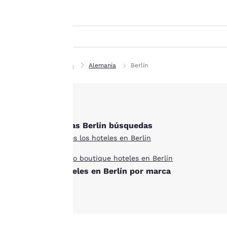
Canada
cookies», aceptas que
Français
se almacenen cookies
en tu dispositivo. Al
Europa
hacer clic en
Deutschla
«Rechazar todas las
Deutsch
cookies», las cookies
Inicio
Alemania
Berlín
para las que se
Spain
requiere
English
consentimiento no se
almacenarán en tu
Ireland
English
Otras Berlín búsquedas
dispositivo.
Todos los hoteles en Berlín
Para obtener más
United Ki
English
Estilo boutique hoteles en Berlín
información, consulta
Hoteles en Berlín por marca
nuestra
Política de
Asia-Pacífico
cookies
.
Australia
English