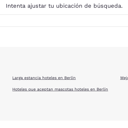
México
Mexico
Intenta ajustar tu ubicación de búsqueda.
Español
English
nd
Germany
España
English
Español
France
France
Français
English
Italia
Italy
Italiano
English
Larga estancia hoteles en Berlín
Mej
ngdom
Hoteles que aceptan mascotas hoteles en Berlín
India
New Zealan
English
English