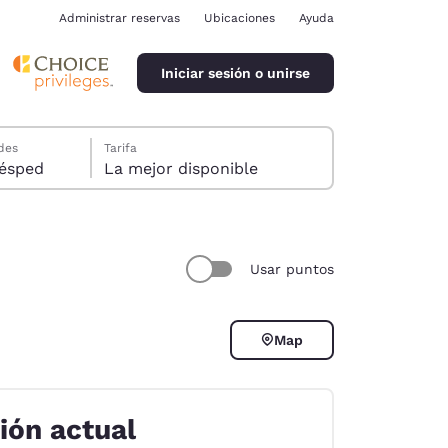
Administrar reservas
Ubicaciones
Ayuda
Iniciar sesión o unirse
des
Tarifa
ración de cookies
ión, 1 huésped
La mejor disponible
Usar puntos
ina
Map
ión actual