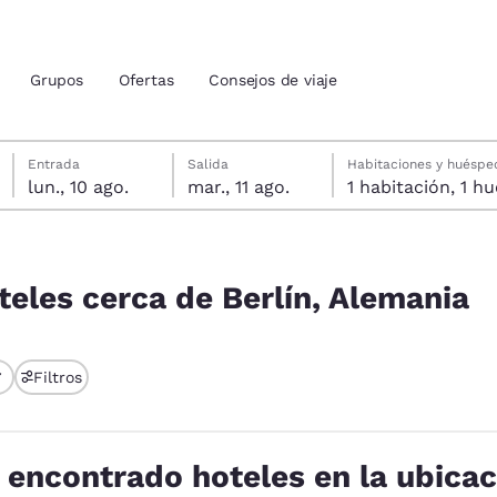
Grupos
Ofertas
Consejos de viaje
lunes, 10 de agosto
martes, 11 de agosto
Fecha de salida seleccionada: martes, 11 de agosto
Fecha de entrada seleccionada: lunes, 10 de agosto
Entrada
Salida
Habitaciones y huéspe
ies
Rechazar todas las cookies
Configu
lun., 10 ago.
mar., 11 ago.
1 habitac
ión actuales
lemania
u idioma preferido
teles cerca de Berlín, Alemania
tes
Estados Unidos
América Lat
Filtros
Español
Español
atina
Latin America
Canada
English
English
 encontrado hoteles en la ubicac