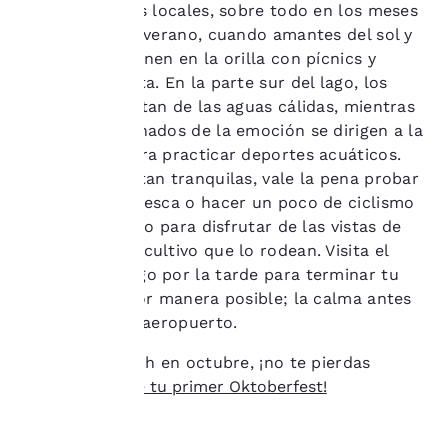
cookies y siguiendo las
favoritos de los locales, sobre todo en los meses
instrucciones contenidas
de
primavera
y verano, cuando amantes del sol y
en ella. Al hacer clic en
bañistas se reúnen en la orilla con pícnics y
«Aceptar todas las
juegos de pelota. En la parte sur del lago, los
cookies», aceptas que se
almacenen cookies en tu
bañistas disfrutan de las aguas cálidas, mientras
dispositivo. Al hacer clic
que los apasionados de la emoción se dirigen a la
en «Rechazar todas las
costa norte para practicar deportes acuáticos.
cookies», las cookies para
Con las aguas tan tranquilas, vale la pena probar
las que se requiere
suerte con la pesca o hacer un poco de ciclismo
consentimiento no se
almacenarán en tu
a orillas del lago para disfrutar de las vistas de
dispositivo.
los campos de cultivo que lo rodean. Visita el
lago un domingo por la tarde para terminar tu
Para obtener más
viaje de la mejor manera posible; la calma antes
información, consulta
del ajetreo del aeropuerto.
nuestra
Política de
cookies
.
Si visitas Múnich en octubre, ¡no te pierdas
Aceptar todas las cookies
Rechazar todas las cookie
nuestra
guía de tu primer Oktoberfest!