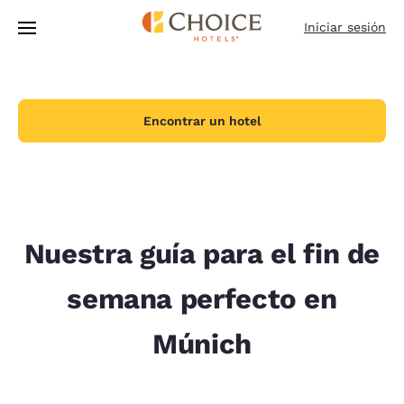
Carga completada
Saltar A Contenido Principal
Iniciar sesión
Encontrar un hotel
Nuestra guía para el fin de
semana perfecto en
Múnich