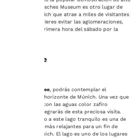
voltaje. El Deutsches Museum es otro lugar de
nosotros.
interés en Múnich que atrae a miles de visitantes
cada año. Si quieres evitar las aglomeraciones,
Nuestro sitio web utiliza
dirígete allí a primera hora del sábado por la
cookies, incluidas cookies
mañana.
de terceros, con fines de
rendimiento y para
ofrecerte una experiencia
Feringasee
web personalizada al
mostrar anuncios de
acuerdo con tus
preferencias de
navegación. Esto nos
Desde
Feringasee
, podrás contemplar el
permite recordar tus
datos, mostrarte
impresionante horizonte de Múnich. Una vez que
productos de interés y
te encuentres con las aguas color zafiro
seguir mejorando nuestros
perfectas, te alegrarás de esta preciosa visita.
servicios. Puedes cambiar
Descansar junto a este lago tranquilo es una de
estos ajustes en cualquier
las actividades más relajantes para un fin de
momento consultando
nuestra Política de
semana en Múnich. El lago es uno de los lugares