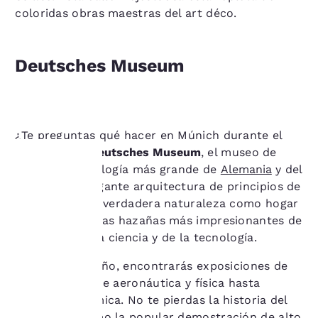
coloridas obras maestras del art déco.
Deutsches Museum
¿Te preguntas qué hacer en Múnich durante el
día? Visita el
Deutsches Museum
, el museo de
ciencia y tecnología más grande de
Alemania
y del
mundo. Su elegante arquitectura de principios de
Tu
siglo oculta su verdadera naturaleza como hogar
de algunas de las hazañas más impresionantes de
privacidad
la historia de la ciencia y de la tecnología.
es
A lo largo del año, encontrarás exposiciones de
importante
todo tipo, desde aeronáutica y física hasta
música y cerámica. No te pierdas la historia del
para
museo, así como la popular demostración de alto